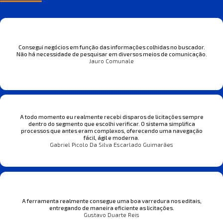
Consegui negócios em função das informações colhidas no buscador.
Não há necessidade de pesquisar em diversos meios de comunicação.
Jauro Comunale
A todo momento eu realmente recebi disparos de licitações sempre
dentro do segmento que escolhi verificar. O sistema simplifica
processos que antes eram complexos, oferecendo uma navegação
fácil, ágil e moderna.
Gabriel Picolo Da Silva Escarlado Guimarães
A ferramenta realmente consegue uma boa varredura nos editais,
entregando de maneira eficiente as licitações.
Gustavo Duarte Reis