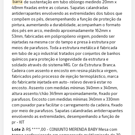
barra
de sustentação em tubo oblongo medindo 20mm x
48mm fixadas entre as colunas. Sapatas calandradas
antiderrapantes envolvendo as extremidades dos tubos que
compõem os pés, desempenhando a função de proteção da
pintura, aumentando a durabilidade, acompanham o formato
dos pés em arco, medindo aproximadamente 162mm x
53mm, fabricadas em polipropileno virgem, podendo ser
injetadas na mesma cor do tampo e presa à estrutura por
meios de parafusos. Toda a estrutura metálica é fabricada
em tubo de aço industrial tratados por conjuntos de banhos
químicos para proteção e longevidade da estrutura e
soldado através do sistema MIG. Cor da Estrutura: Branca.
Cadeira com assento e encosto em resina plástica virgem,
fabricados pelo processo de injeção termoplástico, marca
do fabricante injetada em auto- relevo deverá estar no
encosto. Assento com medidas mínimas 340mm x 340mm,
altura assento/chão 349mm aproximadamente, fixado por
parafusos. Encosto com medidas mínimas 340mm x 330mm
com puxador para facilitar o carregamento da cadeira, fixado
por meio de parafusos. Sapatas calandradas antiderrapantes
envolvendo as extremidades, desempenhando a função de
pr - KIT
Lote 2:
R$ ****,00 - CONJUNTO MERENDA BABY Mesa com