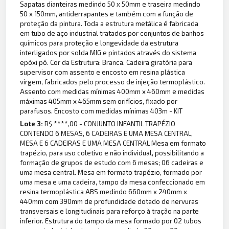
Sapatas dianteiras medindo 50 x 50mm e traseira medindo
50 x 150mm, antiderrapantes e também com a função de
proteção da pintura. Toda a estrutura metálica é fabricada
em tubo de aço industrial tratados por conjuntos de banhos
químicos para proteção e longevidade da estrutura
interligados por solda MIG e pintados através do sistema
epóxi pó. Cor da Estrutura: Branca. Cadeira giratória para
supervisor com assento e encosto em resina plástica
virgem, fabricados pelo processo de injeção termoplástico.
Assento com medidas mínimas 400mm x 460mm e medidas
máximas 405mm x 465mm sem orifícios, fixado por
parafusos. Encosto com medidas mínimas 403m - KIT
Lote 3:
R$ ****,00 - CONJUNTO INFANTIL TRAPÉZIO
CONTENDO 6 MESAS, 6 CADEIRAS E UMA MESA CENTRAL,
MESA E 6 CADEIRAS E UMA MESA CENTRAL Mesa em formato
trapézio, para uso coletivo e não individual, possibilitando a
formação de grupos de estudo com 6 mesas; 06 cadeiras e
uma mesa central. Mesa em formato trapézio, formado por
uma mesa e uma cadeira, tampo da mesa confeccionado em
resina termoplástica ABS medindo 660mm x 240mm x
440mm com 390mm de profundidade dotado de nervuras
transversais e longitudinais para reforço à tração na parte
inferior. Estrutura do tampo da mesa formado por 02 tubos