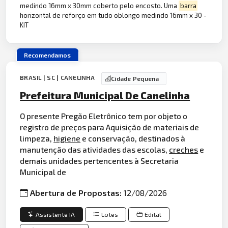
medindo 16mm x 30mm coberto pelo encosto. Uma
barra
horizontal de reforço em tudo oblongo medindo 16mm x 30 -
KIT
Recomendamos
BRASIL | SC | CANELINHA
Cidade Pequena
Prefeitura Municipal De Canelinha
O presente Pregão Eletrônico tem por objeto o
registro de preços para Aquisição de materiais de
limpeza,
higiene
e conservação, destinados à
manutenção das atividades das escolas,
creches
e
demais unidades pertencentes à Secretaria
Municipal de
Abertura de Propostas:
12/08/2026
Assistente IA
Lotes
Edital