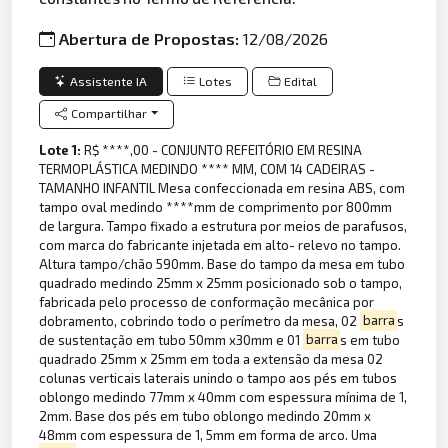
Abertura de Propostas:
12/08/2026
Assistente IA
Lotes
Edital
Compartilhar
Lote 1:
R$ ****,00 - CONJUNTO REFEITÓRIO EM RESINA
TERMOPLÁSTICA MEDINDO **** MM, COM 14 CADEIRAS -
TAMANHO INFANTIL Mesa confeccionada em resina ABS, com
tampo oval medindo ****mm de comprimento por 800mm
de largura. Tampo fixado a estrutura por meios de parafusos,
com marca do fabricante injetada em alto- relevo no tampo.
Altura tampo/chão 590mm. Base do tampo da mesa em tubo
quadrado medindo 25mm x 25mm posicionado sob o tampo,
fabricada pelo processo de conformação mecânica por
dobramento, cobrindo todo o perímetro da mesa, 02
barra
s
de sustentação em tubo 50mm x30mm e 01
barra
s em tubo
quadrado 25mm x 25mm em toda a extensão da mesa 02
colunas verticais laterais unindo o tampo aos pés em tubos
oblongo medindo 77mm x 40mm com espessura mínima de 1,
2mm. Base dos pés em tubo oblongo medindo 20mm x
48mm com espessura de 1, 5mm em forma de arco. Uma