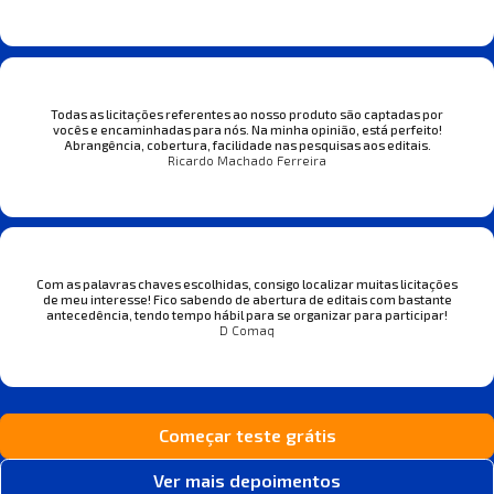
Todas as licitações referentes ao nosso produto são captadas por
vocês e encaminhadas para nós. Na minha opinião, está perfeito!
Abrangência, cobertura, facilidade nas pesquisas aos editais.
Ricardo Machado Ferreira
Com as palavras chaves escolhidas, consigo localizar muitas licitações
de meu interesse! Fico sabendo de abertura de editais com bastante
antecedência, tendo tempo hábil para se organizar para participar!
D Comaq
Começar teste grátis
Ver mais depoimentos