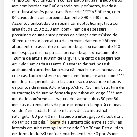
tampo confeccionado em compensado multilaminado de 30
mm com bordas em PVC em todo seu perímetro, fixada à
estrutura através parafusos. Medindo **** x 960 mm, com
04 cavidades com aproximadamente 290 x 230 mm.
Assentos embutidos em resina termoplástica injetada com
área útil de 290 x 230 mm, com 4 mm de espessura,
possuindo coluna entre pernas da criança com mínimo de
30mm, encosto com altura de aproximadamente 260mm,
altura entre o assento e o tampo de aproximadamente 160
mm, espaço mínimo para as pernas de aproximadamente
120mm de altura 100mm de largura. Um cinto de segurança
em nylon em cada assento. O assento deverá possuir
acabamento arredondado para não machucar as pernas das
crianças. Lado posterior da mesa em forma de arco com ****
mm de área, permitindo o fácil acesso do usuário em todos
os pontos da mesa. Altura tampo/chão 760 mm. Estrutura de
sustentação do tampo formada por tubos oblongo **** mm,
moldado conforme a curvatura do tampo, tubos 50 por 30
mm nas extremidades da parte interna do tampo, 4 colunas,
sendo 2 em cada lateral, em tubos de aço industrial
retangular 80 por 40 mm fazendo a interligação da estrutura
do tampo aos pés, 1
barra
de sustentação entre as colunas
laterais em tubo retangular medindo 50 x 30mm. Pés duplos
em formato de SKI confeccionados em tubo 50 por 25 mm.