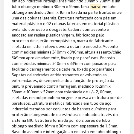
em aço industrial retangulares medindo 30mm x 20mm e um
tubo oblongo medindo 30mm x 16mm. Uma
barra
em tubo
oblongo medindo 30mm x 16mm fixada na parte frontal entre
uma das colunas laterais. Estrutura reforçada com pés em
material plástico e 02 colunas laterais em material plástico
evitando corrosão e desgaste. Cadeira com assento e
encosto em resina plástica virgem, fabricados pelo
processo de injeção termoplástico, marca do fabricante
injetada em alto- relevo deverá estar no encosto. Assento
com medidas mínimas 340mm x 340mm, altura assento/chão
349mm aproximadamente, fixado por parafusos. Encosto
com medidas mínimas 340mm x 334mm com puxador para
facilitar o carregamento da cadeira, fixado por parafusos.
Sapatas calandradas antiderrapantes envolvendo as
extremidades, desempenhando a função de proteção da
pintura prevenindo contra ferrugem, medindo 162mm x
53mm e 100mm x 52mm com tolerância de +/- 2, 00mm,
injetadas em polipropileno virgem e presa à estrutura por de
parafusos. Estrutura metálica fabricada em tubo de aço
industrial tratados por conjuntos de banhos químicos para
proteção e longevidade da estrutura e soldado através do
sistema MIG. Estrutura formada por dois pares de tubo
oblongo medindo 16mm x 30mm com espessura de 1, 5mm.
Base do assento e interligação ao encosto em tubo oblongo