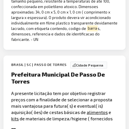
tamanho pequeno, resistente a temperaturas de ate 100,
confeccionada em polietileno atoxico. Dimensoes
aproximadas: 34, 0 cm x 5, 0 cm x 1, 0 cm ( comprimento x
largura x espessura). O produto devera vir acondicionado
individualmente em filme plastico transparente devidamente
lacrado, com etiqueta contendo, codigo de
barra
s,
dimensoes, referencia e dados de identificacao do
fabricante. - UN
BRASIL | SC | PASSO DE TORRES
Cidade Pequena
Prefeitura Municipal De Passo De
Torres
A presente licitação tem por objetivo registrar
preços com a finalidade de selecionar a proposta
mais vantajosa para futura( s) e eventual( is)
aquisição( ões) de cestas básicas de
alimentos
e
kits
de materiais de limpeza/higiene ( fornecidos