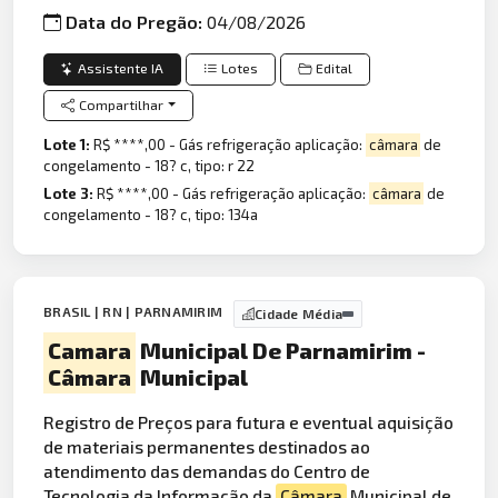
Data do Pregão:
04/08/2026
Assistente IA
Lotes
Edital
Compartilhar
Lote 1:
R$ ****,00 - Gás refrigeração aplicação:
câmara
de
congelamento - 18? c, tipo: r 22
Lote 3:
R$ ****,00 - Gás refrigeração aplicação:
câmara
de
congelamento - 18? c, tipo: 134a
BRASIL | RN | PARNAMIRIM
Cidade Média
Camara
Municipal De Parnamirim -
Câmara
Municipal
Registro de Preços para futura e eventual aquisição
de materiais permanentes destinados ao
atendimento das demandas do Centro de
Tecnolog
ia da Informação da
Câmara
Municipal de