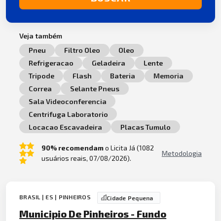
Veja também
Pneu
Filtro Oleo
Oleo
Refrigeracao
Geladeira
Lente
Tripode
Flash
Bateria
Memoria
Correa
Selante Pneus
Sala Videoconferencia
Centrifuga Laboratorio
Locacao Escavadeira
Placas Tumulo
90% recomendam
o Licita Já (1082
Metodologia
usuários reais, 07/08/2026).
BRASIL | ES | PINHEIROS
Cidade Pequena
Municipio De Pinheiros - Fundo