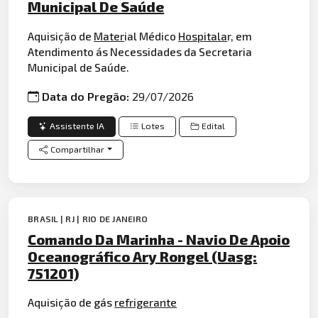
Municipal De Saúde
Aquisição de
Mater
ial Médico
Hospitala
r, em
Atendimento ás Necessidades da Secretaria
Municipal de Saúde.
Data do Pregão:
29/07/2026
Assistente IA
Lotes
Edital
Compartilhar
BRASIL | RJ | RIO DE JANEIRO
Comando Da Marinha - Navio De Apoio
Oceanográfico Ary Rongel (Uasg:
751201)
Aquisição de gás
refrigerante