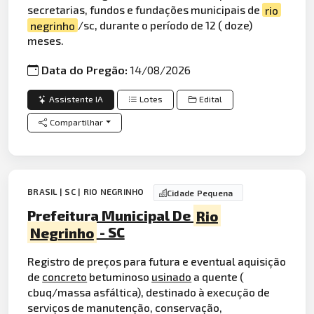
secretarias, fundos e fundações municipais de
rio
negrinho
/sc, durante o período de 12 ( doze)
meses.
Data do Pregão:
14/08/2026
Assistente IA
Lotes
Edital
Compartilhar
BRASIL | SC | RIO NEGRINHO
Cidade Pequena
Prefeitura Municipal De
Rio
Negrinho
- SC
Registro de preços para futura e eventual aquisição
de
concreto
betuminoso
usinado
a quente (
cbuq/massa asfáltica), destinado à execução de
serviços de manutenção, conservação,