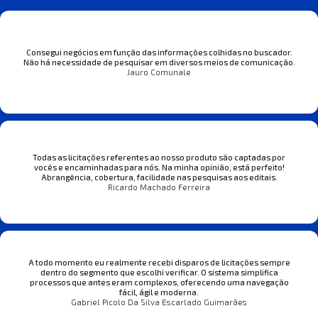
Consegui negócios em função das informações colhidas no buscador.
Não há necessidade de pesquisar em diversos meios de comunicação.
Jauro Comunale
Todas as licitações referentes ao nosso produto são captadas por
vocês e encaminhadas para nós. Na minha opinião, está perfeito!
Abrangência, cobertura, facilidade nas pesquisas aos editais.
Ricardo Machado Ferreira
A todo momento eu realmente recebi disparos de licitações sempre
dentro do segmento que escolhi verificar. O sistema simplifica
processos que antes eram complexos, oferecendo uma navegação
fácil, ágil e moderna.
Gabriel Picolo Da Silva Escarlado Guimarães