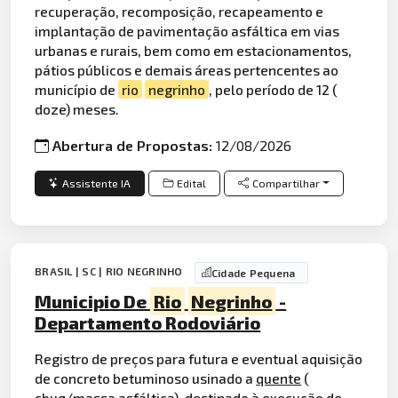
recuperação, recomposição, recapeamento e
implantação de pavimentação asfáltica em vias
urbanas e rurais, bem como em estacionamentos,
pátios públicos e demais áreas pertencentes ao
município de
rio
negrinho
, pelo período de 12 (
doze) meses.
Abertura de Propostas:
12/08/2026
Assistente IA
Edital
Compartilhar
BRASIL | SC | RIO NEGRINHO
Cidade Pequena
Municipio De
Rio
Negrinho
-
Departamento Rodoviário
Registro de preços para futura e eventual aquisição
de concreto betuminoso usinado a
quente
(
cbuq/
massa
asfáltica), destinado à execução de