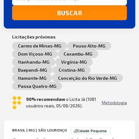
BUSCAR
Licitações próximas
Carmo de Minas-MG
Pouso Alto-MG
Dom Viçoso-MG
Caxambu-MG
Itanhandu-MG
Virgínia-MG
Baependi-MG
Cristina-MG
Itamonte-MG
Conceição do Rio Verde-MG
Passa Quatro-MG
90% recomendam
o Licita Já (1081
Metodologia
usuários reais, 05/08/2026).
BRASIL | MG | SÃO LOURENÇO
Cidade Pequena