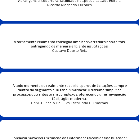
Abrangência, cobertura, facilidade nas pesquisas aos editais.
Ricardo Machado Ferreira
A ferramenta realmente consegue uma boa varredura nos editais,
entregando de maneira eficiente as licitações.
Gustavo Duarte Reis
A todo momento eu realmente recebi disparos de licitações sempre
dentro do segmento que escolhi verificar. O sistema simplifica
processos que antes eram complexos, oferecendo uma navegação
fácil, ágil e moderna.
Gabriel Picolo Da Silva Escarlado Guimarães
Consegui negócios em função das informações colhidas no buscador.