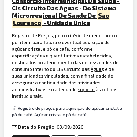
Consorcio Intermunicipal De Saude -
Cis Circuito Das Aguas - Do Sistema
Microrregional De Saude De
Sao
Lourenco
- Unidade Única
Registro de Preços, pelo critério de menor preço
por item, para futura e eventual aquisição de
açúcar cristal e pó de café, conforme
especificações e quantitativos estabelecidos,
destinados ao atendimento das necessidades de
consumo interno do CIS Circuito das
Água
s e de
suas unidades vinculadas, com a finalidade de
assegurar a continuidade das atividades
administrativas e o adequado
suporte
às rotinas
institucionais.
Registro de preços para aquisição de açúcar cristal e
pó de café. Açúcar cristal e pó de café.
Data do Pregão:
03/08/2026