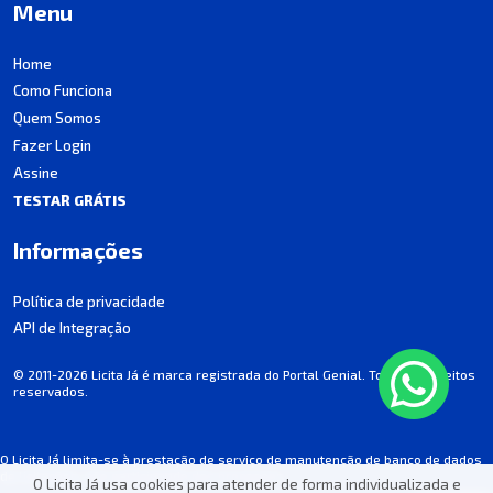
Menu
Home
Como Funciona
Quem Somos
Fazer Login
Assine
TESTAR GRÁTIS
Informações
Política de privacidade
API de Integração
© 2011-2026 Licita Já é marca registrada do Portal Genial. Todos os direitos
reservados.
O Licita Já limita-se à prestação de serviço de manutenção de banco de dados
de licitações, não participando dos processos.
O Licita Já usa cookies para atender de forma individualizada e