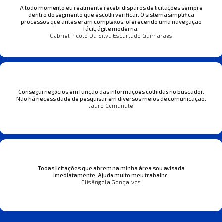
A todo momento eu realmente recebi disparos de licitações sempre
dentro do segmento que escolhi verificar. O sistema simplifica
processos que antes eram complexos, oferecendo uma navegação
fácil, ágil e moderna.
Gabriel Picolo Da Silva Escarlado Guimarães
Consegui negócios em função das informações colhidas no buscador.
Não há necessidade de pesquisar em diversos meios de comunicação.
Jauro Comunale
Todas licitações que abrem na minha área sou avisada
imediatamente. Ajuda muito meu trabalho.
Elisângela Gonçalves