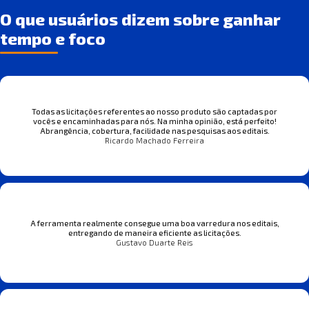
O que usuários dizem sobre ganhar
tempo e foco
Todas as licitações referentes ao nosso produto são captadas por
vocês e encaminhadas para nós. Na minha opinião, está perfeito!
Abrangência, cobertura, facilidade nas pesquisas aos editais.
Ricardo Machado Ferreira
A ferramenta realmente consegue uma boa varredura nos editais,
entregando de maneira eficiente as licitações.
Gustavo Duarte Reis