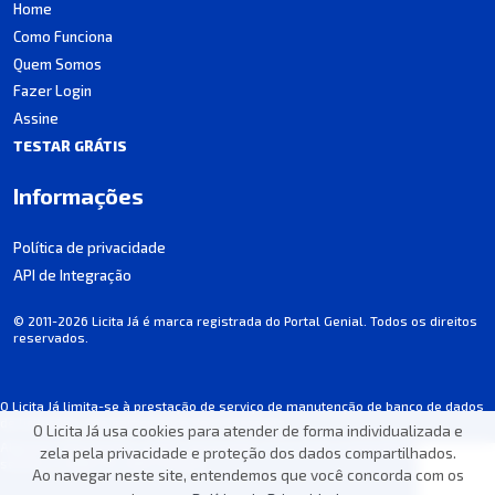
Home
Como Funciona
Quem Somos
Fazer Login
Assine
TESTAR GRÁTIS
Informações
Política de privacidade
API de Integração
© 2011-2026 Licita Já é marca registrada do Portal Genial. Todos os direitos
reservados.
O Licita Já limita-se à prestação de serviço de manutenção de banco de dados
de licitações, não participando dos processos.
O Licita Já usa cookies para atender de forma individualizada e
Algumas informações podem apresentar incorreções involuntárias. Consulte
zela pela privacidade e proteção dos dados compartilhados.
sempre o edital de cada licitação.
Ao navegar neste site, entendemos que você concorda com os