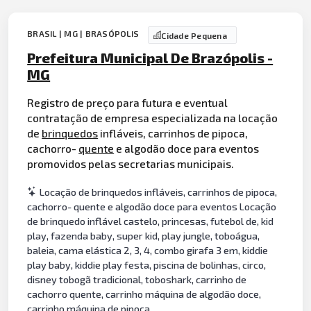
BRASIL | MG | BRASÓPOLIS
Cidade Pequena
Prefeitura Municipal De Brazópolis -
MG
Registro de preço para futura e eventual
contratação de empresa especializada na locação
de
brinquedos
infláveis, carrinhos de pipoca,
cachorro-
quente
e algodão doce para eventos
promovidos pelas secretarias municipais.
Locação de brinquedos infláveis, carrinhos de pipoca,
cachorro- quente e algodão doce para eventos Locação
de brinquedo inflável castelo, princesas, futebol de, kid
play, fazenda baby, super kid, play jungle, toboágua,
baleia, cama elástica 2, 3, 4, combo girafa 3 em, kiddie
play baby, kiddie play festa, piscina de bolinhas, circo,
disney tobogã tradicional, toboshark, carrinho de
cachorro quente, carrinho máquina de algodão doce,
carrinho máquina de pipoca.