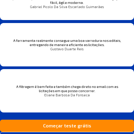
fácil, ágil e moderna.
Gabriel Picolo Da Silva Escarlado Guimarães
A ferramenta realmente consegue uma boa varredura nos editais,
entregando de maneira eficiente as licitações.
Gustavo Duarte Reis
A filtragem é bem feita e também chega direto no email com as
licitações em que posso concorrer.
Eliane Barbosa Da Fonseca
Começar teste grátis