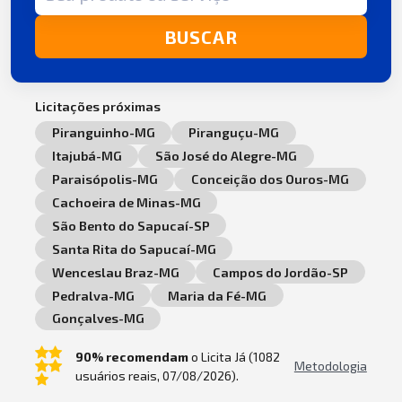
BUSCAR
Licitações próximas
Piranguinho-MG
Piranguçu-MG
Itajubá-MG
São José do Alegre-MG
Paraisópolis-MG
Conceição dos Ouros-MG
Cachoeira de Minas-MG
São Bento do Sapucaí-SP
Santa Rita do Sapucaí-MG
Wenceslau Braz-MG
Campos do Jordão-SP
Pedralva-MG
Maria da Fé-MG
Gonçalves-MG
90% recomendam
o Licita Já (1082
Metodologia
usuários reais, 07/08/2026).