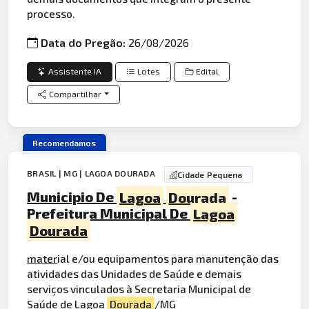
processo.
Data do Pregão:
26/08/2026
Assistente IA
Lotes
Edital
Compartilhar
Recomendamos
BRASIL | MG | LAGOA DOURADA
Cidade Pequena
Municipio De
Lagoa
Dourada
-
Prefeitura Municipal De
Lagoa
Dourada
mater
ial e/ou equipamentos para manutenção das
atividades das Unidades de Saúde e demais
serviços vinculados à Secretaria Municipal de
Saúde de
Lago
a
Dourada
/MG