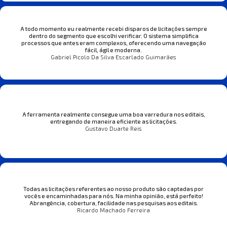
A todo momento eu realmente recebi disparos de licitações sempre
dentro do segmento que escolhi verificar. O sistema simplifica
processos que antes eram complexos, oferecendo uma navegação
fácil, ágil e moderna.
Gabriel Picolo Da Silva Escarlado Guimarães
A ferramenta realmente consegue uma boa varredura nos editais,
entregando de maneira eficiente as licitações.
Gustavo Duarte Reis
Todas as licitações referentes ao nosso produto são captadas por
vocês e encaminhadas para nós. Na minha opinião, está perfeito!
Abrangência, cobertura, facilidade nas pesquisas aos editais.
Ricardo Machado Ferreira