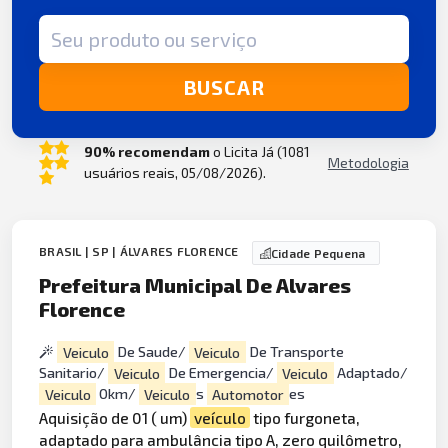
Termo de busca
BUSCAR
90% recomendam
o Licita Já (1081
Metodologia
usuários reais, 05/08/2026).
BRASIL | SP | ÁLVARES FLORENCE
Cidade Pequena
Prefeitura Municipal De Alvares
Florence
Veiculo
De Saude/
Veiculo
De Transporte
Sanitario/
Veiculo
De Emergencia/
Veiculo
Adaptado/
Veiculo
0km/
Veiculo
s
Automotor
es
Aquisição de 01 ( um)
veículo
tipo furgoneta,
adaptado para ambulância tipo A, zero quilômetro,