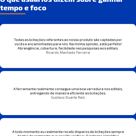
tempo e foco
Todas as licitações referentes ao nosso produto são captadas por
vocês e encaminhadas para nós. Na minha opinião, está perfeito!
Abrangência, cobertura, facilidade nas pesquisas aos editais.
Ricardo Machado Ferreira
A ferramenta realmente consegue uma boa varredura nos editais,
entregando de maneira eficiente as licitações.
Gustavo Duarte Reis
A todo momento eu realmente recebi disparos de licitações sempre
dentro do segmento que escolhi verificar. O sistema simplifica