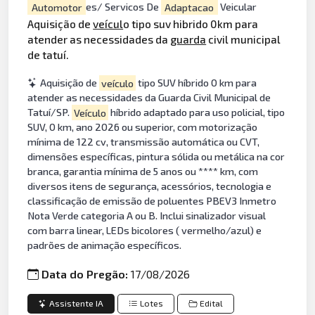
Automotor
es/ Servicos De
Adaptacao
Veicular
Aquisição de
veícul
o tipo suv hibrido 0km para
atender as necessidades da
guarda
civil municipal
de tatuí.
Aquisição de
veículo
tipo SUV híbrido 0 km para
atender as necessidades da Guarda Civil Municipal de
Tatuí/SP.
Veículo
híbrido adaptado para uso policial, tipo
SUV, 0 km, ano 2026 ou superior, com motorização
mínima de 122 cv, transmissão automática ou CVT,
dimensões específicas, pintura sólida ou metálica na cor
branca, garantia mínima de 5 anos ou **** km, com
diversos itens de segurança, acessórios, tecnologia e
classificação de emissão de poluentes PBEV3 Inmetro
Nota Verde categoria A ou B. Inclui sinalizador visual
com barra linear, LEDs bicolores ( vermelho/azul) e
padrões de animação específicos.
Data do Pregão:
17/08/2026
Assistente IA
Lotes
Edital