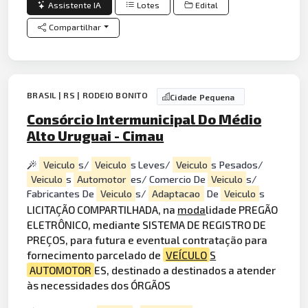
Assistente IA
Lotes
Edital
Compartilhar
BRASIL | RS | RODEIO BONITO
Cidade Pequena
Consórcio Intermunicipal Do Médio
Alto Uruguai - Cimau
Veiculo
s/
Veiculo
s Leves/
Veiculo
s Pesados/
Veiculo
s
Automotor
es/ Comercio De
Veiculo
s/
Fabricantes De
Veiculo
s/
Adaptacao
De
Veiculo
s
LICITAÇÃO COMPARTILHADA, na
moda
lidade PREGÃO
ELETRÔNICO, mediante SISTEMA DE REGISTRO DE
PREÇOS, para futura e eventual contratação para
fornecimento parcelado de
VEÍCULO
S
AUTOMOTOR
ES, destinado a destinados a atender
às necessidades dos ÓRGÃOS