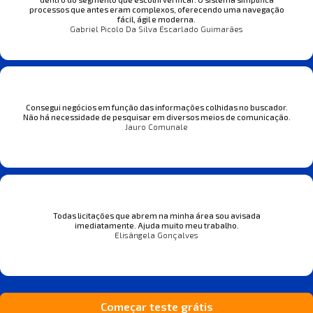
processos que antes eram complexos, oferecendo uma navegação
fácil, ágil e moderna.
Gabriel Picolo Da Silva Escarlado Guimarães
Consegui negócios em função das informações colhidas no buscador.
Não há necessidade de pesquisar em diversos meios de comunicação.
Jauro Comunale
Todas licitações que abrem na minha área sou avisada
imediatamente. Ajuda muito meu trabalho.
Elisângela Gonçalves
Começar teste grátis