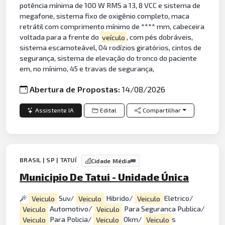
potência mínima de 100 W RMS a 13, 8 VCC e sistema de
megafone, sistema fixo de oxigênio completo, maca
retrátil com comprimento mínimo de **** mm, cabeceira
voltada para a frente do
veículo
, com pés dobráveis,
sistema escamoteável, 04 rodízios giratórios, cintos de
segurança, sistema de elevação do tronco do paciente
em, no mínimo, 45 e travas de segurança,
Abertura de Propostas:
14/08/2026
Assistente IA
Edital
Compartilhar
BRASIL | SP | TATUÍ
Cidade Média
Municipio De Tatui - Unidade Única
Veiculo
Suv/
Veiculo
Hibrido/
Veiculo
Eletrico/
Veiculo
Automotivo/
Veiculo
Para Seguranca Publica/
Veiculo
Para Policia/
Veiculo
0km/
Veiculo
s