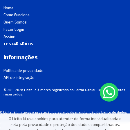
Home
Como Funciona
Quem Somos
Fazer Login
Assine
TESTAR GRÁTIS
Informações
Política de privacidade
API de Integração
© 2011-2026 Licita Já é marca registrada do Portal Genial. Todos os direitos
reservados.
O Licita Já limita-se à prestação de serviço de manutenção de banco de dados
de licitações, não participando dos processos.
O Licita Já usa cookies para atender de forma individualizada e
Algumas informações podem apresentar incorreções involuntárias. Consulte
zela pela privacidade e proteção dos dados compartilhados.
sempre o edital de cada licitação.