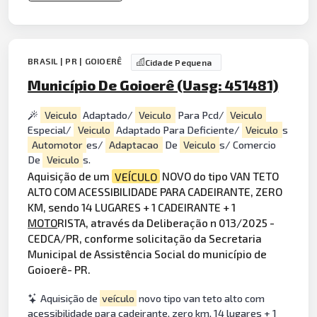
BRASIL | PR | GOIOERÊ
Cidade Pequena
Município De Goioerê (Uasg: 451481)
Veiculo
Adaptado/
Veiculo
Para Pcd/
Veiculo
Especial/
Veiculo
Adaptado Para Deficiente/
Veiculo
s
Automotor
es/
Adaptacao
De
Veiculo
s/ Comercio
De
Veiculo
s.
Aquisição de um
VEÍCULO
NOVO do tipo VAN TETO
ALTO COM ACESSIBILIDADE PARA CADEIRANTE, ZERO
KM, sendo 14 LUGARES + 1 CADEIRANTE + 1
MOTO
RISTA, através da Deliberação n 013/2025 -
CEDCA/PR, conforme solicitação da Secretaria
Municipal de Assistência Social do município de
Goioerê- PR.
Aquisição de
veículo
novo tipo van teto alto com
acessibilidade para cadeirante, zero km, 14 lugares + 1