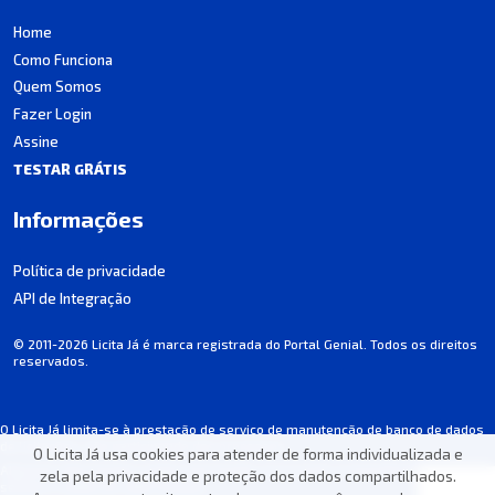
Home
Como Funciona
Quem Somos
Fazer Login
Assine
TESTAR GRÁTIS
Informações
Política de privacidade
API de Integração
© 2011-2026 Licita Já é marca registrada do Portal Genial. Todos os direitos
reservados.
O Licita Já limita-se à prestação de serviço de manutenção de banco de dados
de licitações, não participando dos processos.
O Licita Já usa cookies para atender de forma individualizada e
Algumas informações podem apresentar incorreções involuntárias. Consulte
zela pela privacidade e proteção dos dados compartilhados.
sempre o edital de cada licitação.