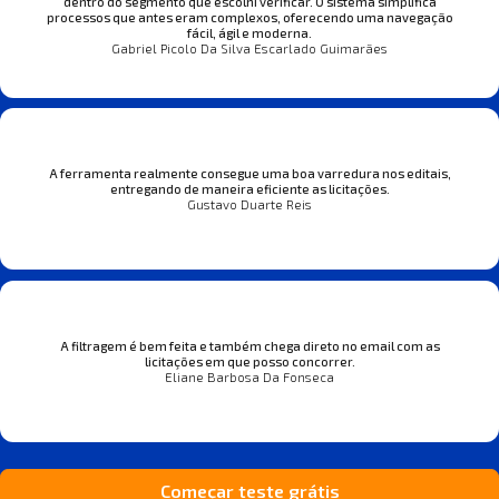
dentro do segmento que escolhi verificar. O sistema simplifica
processos que antes eram complexos, oferecendo uma navegação
fácil, ágil e moderna.
Gabriel Picolo Da Silva Escarlado Guimarães
A ferramenta realmente consegue uma boa varredura nos editais,
entregando de maneira eficiente as licitações.
Gustavo Duarte Reis
A filtragem é bem feita e também chega direto no email com as
licitações em que posso concorrer.
Eliane Barbosa Da Fonseca
Começar teste grátis