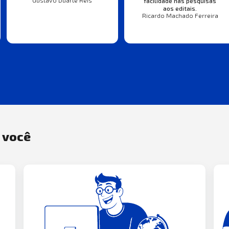
Gustavo Duarte Reis
facilidade nas pesquisas
aos editais.
Ricardo Machado Ferreira
a você