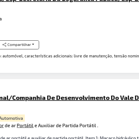
a
Compartilhar
: automóvel, características adicionais: livre de manutenção, tensão nomin
onal/Companhia De Desenvolvimento Do Vale Do
Automotiva
or
de ar
Portátil
e Auxiliar de Partida Portátil .
 ar portátil e auxiliar de partida portátil. Item 1: Macaco hidráulico 