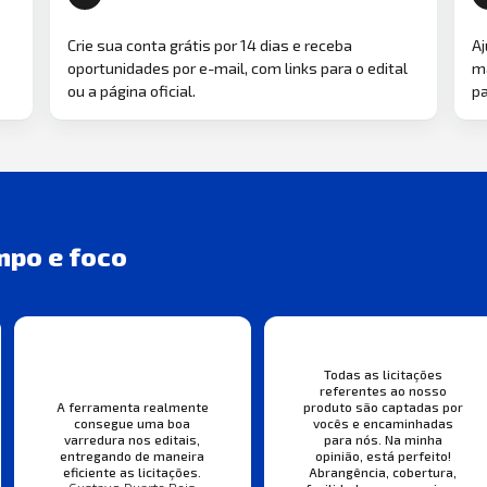
Crie sua conta grátis por 14 dias e receba
Aj
oportunidades por e-mail, com links para o edital
ma
ou a página oficial.
pa
mpo e foco
Todas as licitações
referentes ao nosso
A ferramenta realmente
produto são captadas por
consegue uma boa
vocês e encaminhadas
varredura nos editais,
para nós. Na minha
entregando de maneira
opinião, está perfeito!
eficiente as licitações.
Abrangência, cobertura,