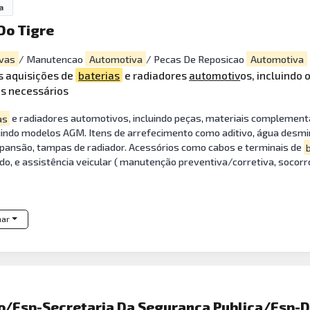
a
Do Tigre
vas
/ Manutencao
Automotiva
/ Pecas De Reposicao
Automotiva
s aquisições de
baterias
e radiadores
automotiv
os, incluindo
s necessários
as
e radiadores automotivos, incluindo peças, materiais complementa
uindo modelos AGM. Itens de arrefecimento como aditivo, água desmine
expansão, tampas de radiador. Acessórios como cabos e terminais de
ado, e assistência veicular ( manutenção preventiva/corretiva, socorro
har
/Esp-Secretaria Da Seguranca Publica/Esp-Del