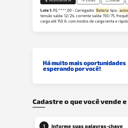
Assistente IA
Lotes
Edital
Lote 1:
R$ ****,00 - Carregador
Bateria
tipo:
auto
tensão saída: 12/24, corrente saída: 150/75, freq
carga até 150 A, com modos de carga lenta e rápid
Há muito mais oportunidades
esperando por você!
Cadastre o que você vende 
Informe suas palavras-chave
1