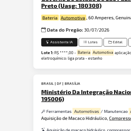
Preto (Uasg: 180308)
Bateria
Automotiva
, 60 Amperes, Genuin
Data do Pregão:
30/07/2026
Assistente IA
Lotes
Edital
Lote 1:
R$ ****,00 -
Bateria
Automotiva
aplicação
eletroquímico: liga prata - estanho
BRASIL | DF | BRASÍLIA
Ministério Da Integração Naci
195006)
Ferramentas
Automotivas
/ Manutencao
Aquisição de Macaco Hidráulico,
Compress
Aquisição de macaco hidráulico, compressor de