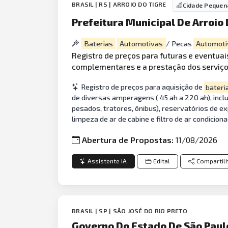
BRASIL | RS | ARROIO DO TIGRE
Cidade Pequen
Prefeitura Municipal De Arroio 
Baterias
Automotivas
/ Pecas
Automoti
Registro de preços para futuras e eventuai
complementares e a prestação dos serviço
Registro de preços para aquisição de
bateri
de diversas amperagens ( 45 ah a 220 ah), incl
pesados, tratores, ônibus), reservatórios de 
limpeza de ar de cabine e filtro de ar condicion
Abertura de Propostas:
11/08/2026
Assistente IA
Edital
Compartil
BRASIL | SP | SÃO JOSÉ DO RIO PRETO
Governo Do Estado De São Paulo