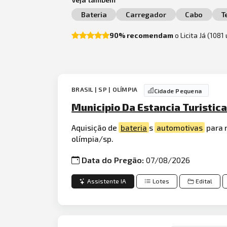
Bateria
Carregador
Cabo
T
90% recomendam
o Licita Já (1081
BRASIL | SP | OLÍMPIA
Cidade Pequena
Municipio Da Estancia Turistica
Aquisição de
bateria
s
automotivas
para 
olímpia/sp.
Data do Pregão:
07/08/2026
Assistente IA
Lotes
Edital