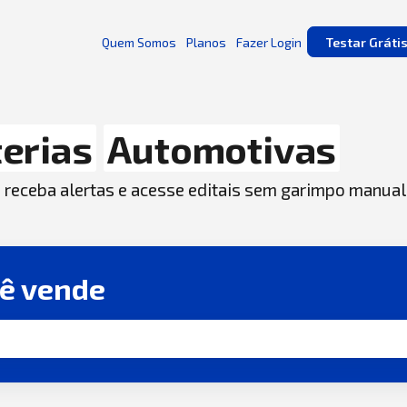
Quem Somos
Planos
Fazer Login
Testar Gráti
erias
Automotivas
, receba alertas e acesse editais sem garimpo manual
cê vende