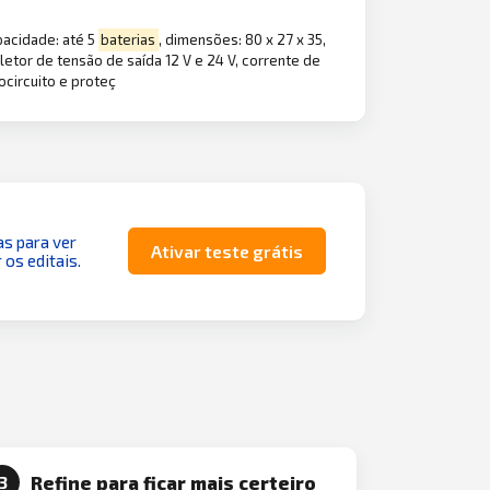
pacidade: até 5
baterias
, dimensões: 80 x 27 x 35,
letor de tensão de saída 12 V e 24 V, corrente de
ocircuito e proteç
as para ver
Ativar teste grátis
 os editais.
Refine para ficar mais certeiro
3