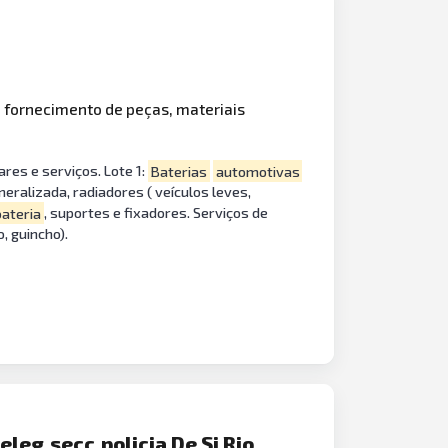
 o fornecimento de peças, materiais
res e serviços. Lote 1:
Baterias
automotivas
ralizada, radiadores ( veículos leves,
bateria
, suportes e fixadores. Serviços de
, guincho).
eg.secc.policia De Sj Rio