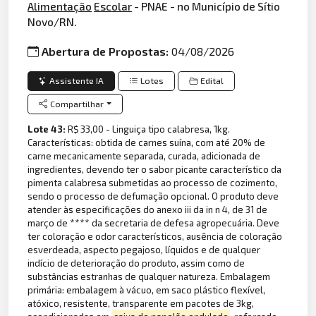
Alimentação
Escolar
- PNAE - no Município de Sítio
Novo/RN.
Abertura de Propostas:
04/08/2026
Assistente IA
Lotes
Edital
Compartilhar
Lote 43:
R$ 33,00 - Linguiça tipo calabresa, 1kg.
Características: obtida de carnes suína, com até 20% de
carne mecanicamente separada, curada, adicionada de
ingredientes, devendo ter o sabor picante característico da
pimenta calabresa submetidas ao processo de cozimento,
sendo o processo de defumação opcional. O produto deve
atender às especificações do anexo iii da in n 4, de 31 de
março de **** da secretaria de defesa agropecuária. Deve
ter coloração e odor característicos, ausência de coloração
esverdeada, aspecto pegajoso, líquidos e de qualquer
indício de deterioração do produto, assim como de
substâncias estranhas de qualquer natureza. Embalagem
primária: embalagem à vácuo, em saco plástico flexível,
atóxico, resistente, transparente em pacotes de 3kg,