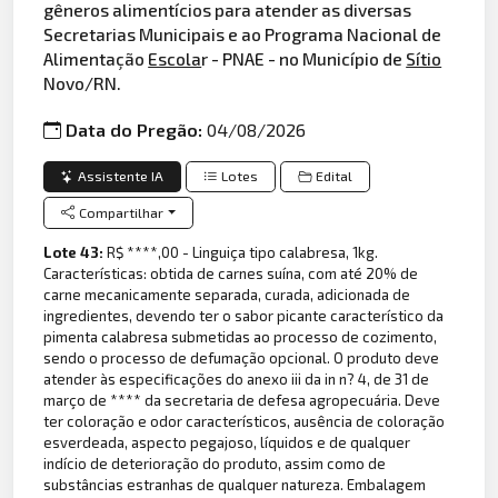
gêneros alimentícios para atender as diversas
Secretarias Municipais e ao Programa Nacional de
Alimentação
Escola
r - PNAE - no Município de
Sítio
Novo/RN.
Data do Pregão:
04/08/2026
Assistente IA
Lotes
Edital
Compartilhar
Lote 43:
R$ ****,00 - Linguiça tipo calabresa, 1kg.
Características: obtida de carnes suína, com até 20% de
carne mecanicamente separada, curada, adicionada de
ingredientes, devendo ter o sabor picante característico da
pimenta calabresa submetidas ao processo de cozimento,
sendo o processo de defumação opcional. O produto deve
atender às especificações do anexo iii da in n? 4, de 31 de
março de **** da secretaria de defesa agropecuária. Deve
ter coloração e odor característicos, ausência de coloração
esverdeada, aspecto pegajoso, líquidos e de qualquer
indício de deterioração do produto, assim como de
substâncias estranhas de qualquer natureza. Embalagem