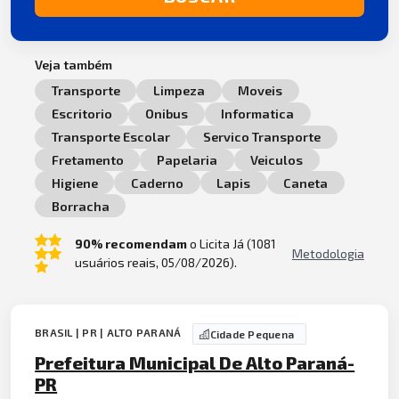
Veja também
Transporte
Limpeza
Moveis
Escritorio
Onibus
Informatica
Transporte Escolar
Servico Transporte
Fretamento
Papelaria
Veiculos
Higiene
Caderno
Lapis
Caneta
Borracha
90% recomendam
o Licita Já (1081
Metodologia
usuários reais, 05/08/2026).
BRASIL | PR | ALTO PARANÁ
Cidade Pequena
Prefeitura Municipal De Alto Paraná-
PR