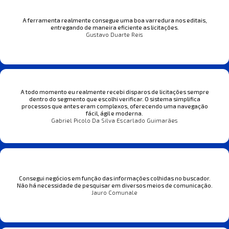
A ferramenta realmente consegue uma boa varredura nos editais,
entregando de maneira eficiente as licitações.
Gustavo Duarte Reis
A todo momento eu realmente recebi disparos de licitações sempre
dentro do segmento que escolhi verificar. O sistema simplifica
processos que antes eram complexos, oferecendo uma navegação
fácil, ágil e moderna.
Gabriel Picolo Da Silva Escarlado Guimarães
Consegui negócios em função das informações colhidas no buscador.
Não há necessidade de pesquisar em diversos meios de comunicação.
Jauro Comunale