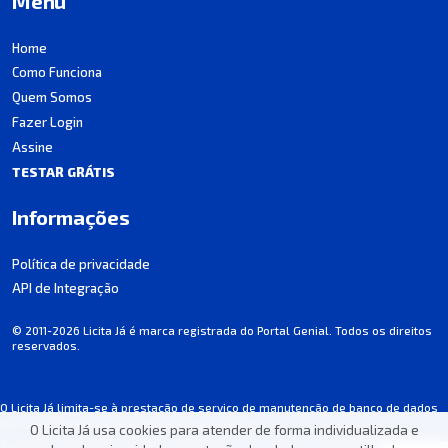
Menu
Home
Como Funciona
Quem Somos
Fazer Login
Assine
TESTAR GRÁTIS
Informações
Política de privacidade
API de Integração
© 2011-2026 Licita Já é marca registrada do Portal Genial. Todos os direitos
reservados.
O Licita Já limita-se à prestação de serviço de manutenção de banco de dados
de licitações, não participando dos processos.
O Licita Já usa cookies para atender de forma individualizada e
Algumas informações podem apresentar incorreções involuntárias. Consulte