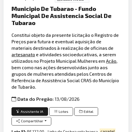
Municipio De Tubarao - Fundo
Municipal De Assistencia Social De
Tubarao
Constitui objeto da presente licitação o Registro de
Preços para futura e eventual aquisição de
materiais destinados à realização de oficinas de
artesanato
e atividades socioeducativas, a serem
utilizados no Projeto Municipal Mulheres em
Ação
,
bem como nas ações desenvolvidas junto aos
grupos de mulheres atendidas pelos Centros de
Referência de Assistência Social CRAS do Município
de Tubarão.
Data do Pregão:
13/08/2026
Assistente IA
Lotes
Edital
Compartilhar
Lote 51:
R$ 122,00 - Linha de Costura reta branca,
carretel