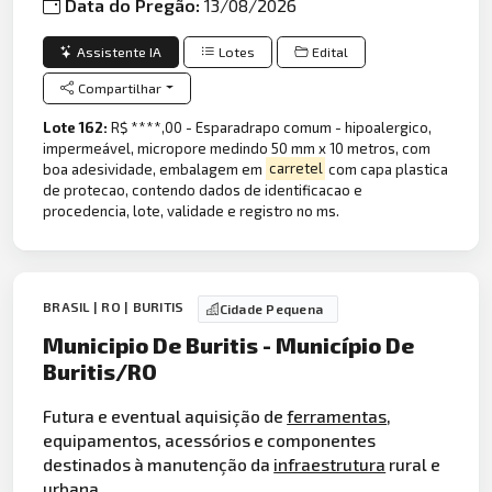
Data do Pregão:
13/08/2026
Assistente IA
Lotes
Edital
Compartilhar
Lote 162:
R$ ****,00 - Esparadrapo comum - hipoalergico,
impermeável, micropore medindo 50 mm x 10 metros, com
boa adesividade, embalagem em
carretel
com capa plastica
de protecao, contendo dados de identificacao e
procedencia, lote, validade e registro no ms.
BRASIL | RO | BURITIS
Cidade Pequena
Municipio De Buritis - Município De
Buritis/RO
Futura e eventual aquisição de
ferramentas
,
equipamentos, acessórios e componentes
destinados à manutenção da
infraestrutura
rural e
urbana.