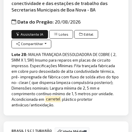
conectividade e das estações de trabalho das
Secretarias Municipais de Boa Nova - BA
Data do Pregão:
20/08/2026
Assistente IA
Lotes
Edital
Compartilhar
Lote 28:
MALHA TRANÇADA DESSOLDADORA DE COBRE ( 2,
5MM X 1, 5M) Insumo para reparos em placas de circuito
impresso. Especificações Mínimas: Fita trançada fabricada
em cobre puro desoxidado de alta condutividade térmica,
pré- impregnada de fábrica com fluxo de solda ativo do tipo
no- clean ( que dispensa limpeza compulsória posterior);
Dimensões nominais: Largura mínima de 2, 5 mm e
comprimento contínuo mínimo de 1, 5 metros por unidade.
Acondicionada em
carretel
plástico protetor
antivácuo/antioxidação.
BRASIL | SC | TUBARÃO
Cidade Média