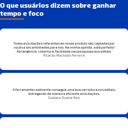
O que usuários dizem sobre ganhar
tempo e foco
Todas as licitações referentes ao nosso produto são captadas por
vocês e encaminhadas para nós. Na minha opinião, está perfeito!
Abrangência, cobertura, facilidade nas pesquisas aos editais.
Ricardo Machado Ferreira
A ferramenta realmente consegue uma boa varredura nos editais,
entregando de maneira eficiente as licitações.
Gustavo Duarte Reis