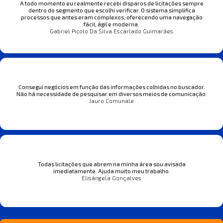
A todo momento eu realmente recebi disparos de licitações sempre
dentro do segmento que escolhi verificar. O sistema simplifica
processos que antes eram complexos, oferecendo uma navegação
fácil, ágil e moderna.
Gabriel Picolo Da Silva Escarlado Guimarães
Consegui negócios em função das informações colhidas no buscador.
Não há necessidade de pesquisar em diversos meios de comunicação.
Jauro Comunale
Todas licitações que abrem na minha área sou avisada
imediatamente. Ajuda muito meu trabalho.
Elisângela Gonçalves