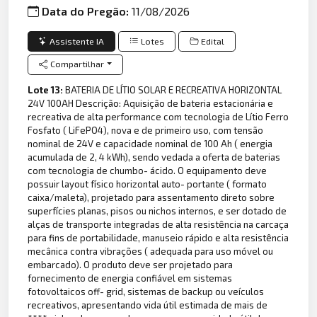
Data do Pregão:
11/08/2026
Assistente IA
Lotes
Edital
Compartilhar
Lote 13:
BATERIA DE LÍTIO SOLAR E RECREATIVA HORIZONTAL
24V 100AH Descrição: Aquisição de bateria estacionária e
recreativa de alta performance com tecnologia de Lítio Ferro
Fosfato ( LiFePO4), nova e de primeiro uso, com tensão
nominal de 24V e capacidade nominal de 100 Ah ( energia
acumulada de 2, 4 kWh), sendo vedada a oferta de baterias
com tecnologia de chumbo- ácido. O equipamento deve
possuir layout físico horizontal auto- portante ( formato
caixa/maleta), projetado para assentamento direto sobre
superfícies planas, pisos ou nichos internos, e ser dotado de
alças de transporte integradas de alta resistência na carcaça
para fins de portabilidade, manuseio rápido e alta resistência
mecânica contra vibrações ( adequada para uso móvel ou
embarcado). O produto deve ser projetado para
fornecimento de energia confiável em sistemas
fotovoltaicos off- grid, sistemas de backup ou veículos
recreativos, apresentando vida útil estimada de mais de