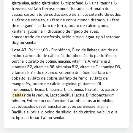
glutamina, ácido glutâmico, L- triptofano, L- lisina, taurina, L-
treonina, sulfato ferroso monohidratado, carbonato de
cálcio, carbonato de sódio, óxido de zinco, selenito de sódio,
sulfato de cobalto, sulfato de cobre monohidratado, sulfato
de manganês, sulfato de ferro, iodato de cálcio, goma
xantana, glicerina, hidrolisado de fígado de aves,
concentrado de tocoferóis, ácido cítrico, água. tipo Lactobac
dog ou similar.
Lote 43:
R$ ****,00 - Probiótico, Óleo de linhaça, amido de
milho, carbonato de cálcio, ácido fólico, ácido pantotênico,
biotina, cloreto de colina, niacina, vitamina A, vitamina B1,
vitamina B2, vitamina B6, vitamina B12, vitamina C, vitamina D3,
vitamina E, óxido de zinco, selenito de sódio, sulfato de
cobalto, sulfato de cobre, sulfato de ferro, sulfato de
manganês, iodato de cálcio, arginina, glutamina, DL-
metionina, L- lisina, L- taurina, L- treonina, triptofano, parede
celula
r de levedura, Lactobacillus lactis, Bifidobacterium
bifidum, Enterococcus faecium, Lactobacillus acidophilus,
Lactobacillus casei, Saccharomyces cerevisiae, inulina,
Bacillus subtilis, dióxido de silício, ácido cítrico, veículo q. s.
p. tipo Lactobac Cat ou similar.