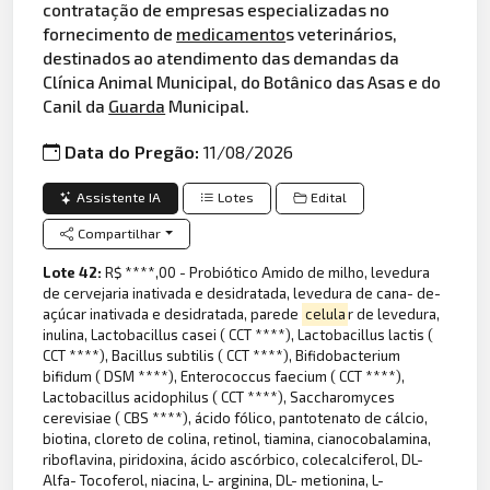
contratação de empresas especializadas no
fornecimento de
medicamento
s veterinários,
destinados ao atendimento das demandas da
Clínica Animal Municipal, do Botânico das Asas e do
Canil da
Guarda
Municipal.
Data do Pregão:
11/08/2026
Assistente IA
Lotes
Edital
Compartilhar
Lote 42:
R$ ****,00 - Probiótico Amido de milho, levedura
de cervejaria inativada e desidratada, levedura de cana- de-
açúcar inativada e desidratada, parede
celula
r de levedura,
inulina, Lactobacillus casei ( CCT ****), Lactobacillus lactis (
CCT ****), Bacillus subtilis ( CCT ****), Bifidobacterium
bifidum ( DSM ****), Enterococcus faecium ( CCT ****),
Lactobacillus acidophilus ( CCT ****), Saccharomyces
cerevisiae ( CBS ****), ácido fólico, pantotenato de cálcio,
biotina, cloreto de colina, retinol, tiamina, cianocobalamina,
riboflavina, piridoxina, ácido ascórbico, colecalciferol, DL-
Alfa- Tocoferol, niacina, L- arginina, DL- metionina, L-