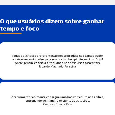
O que usuários dizem sobre ganhar
tempo e foco
Todas as licitações referentes ao nosso produto são captadas por
vocês e encaminhadas para nós. Na minha opinião, está perfeito!
Abrangência, cobertura, facilidade nas pesquisas aos editais.
Ricardo Machado Ferreira
A ferramenta realmente consegue uma boa varredura nos editais,
entregando de maneira eficiente as licitações.
Gustavo Duarte Reis