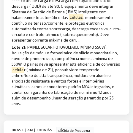
**** ciclos de carga e descarga com capacidade útil de
descarga ( DOD) de até 90. O equipamento deve integrar
Sistema de Gestão de Bateria ( BMS) inteligente com
balanceamento automático das
células
, monitoramento
contínuo de tensão/corrente, e proteção eletrônica
automatizada contra sobrecarga, descarga excessiva, curto-
circuito e controle térmico ( sobreaquecimento). Deve
apresentar corrente máxima de carr. . .
Lote 21:
PAINEL SOLAR FOTOVOLTAICO MÍNIMO 550W):
Aquisição de módulo fotovoltaico de silício monocristalino,
novo e de primeiro uso, com potência nominal mínima de
550W. O painel deve apresentar alta eficiência de conversão
celula
r ( mínima de 21), possuir vidro temperado
antirreflexo de alta transparência, moldura em alumínio
anodizado resistente a ventos fortes e intempéries
climáticas, cabos e conectores padrão MC4 integrados, e
contar com garantia de fabricação de no mínimo 12 anos,
além de desempenho linear de geração garantido por 25
anos.
BRASIL | AM | CODAJÁS
Cidade Pequena