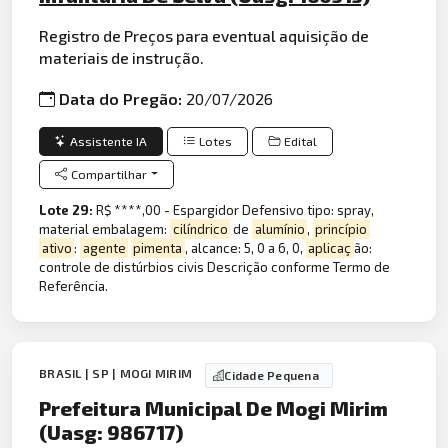
Registro de Preços para eventual aquisição de
materiais de instrução.
Data do Pregão:
20/07/2026
Assistente IA
Lotes
Edital
Compartilhar
Lote 29:
R$ ****,00 - Espargidor Defensivo tipo: spray,
material embalagem:
cilíndrico
de
alumínio
,
princípio
ativo
:
agente
pimenta
, alcance: 5, 0 a 6, 0,
aplicaç
ão:
controle de distúrbios civis Descrição conforme Termo de
Referência.
BRASIL | SP | MOGI MIRIM
Cidade Pequena
Prefeitura Municipal De Mogi Mirim
(Uasg: 986717)