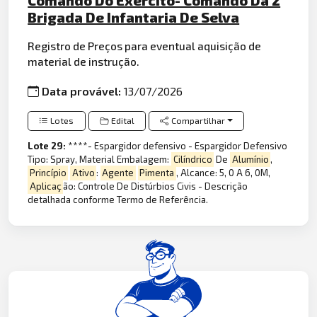
Brigada De Infantaria De Selva
Registro de Preços para eventual aquisição de
material de instrução.
Data provável:
13/07/2026
Lotes
Edital
Compartilhar
Lote 29:
****- Espargidor defensivo - Espargidor Defensivo
Tipo: Spray, Material Embalagem:
Cilíndrico
De
Alumínio
,
Princípio
Ativo
:
Agente
Pimenta
, Alcance: 5, 0 A 6, 0M,
Aplicaç
ão: Controle De Distúrbios Civis - Descrição
detalhada conforme Termo de Referência.