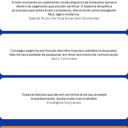
A todo momento eu realmente recebi disparos de licitações sempre
dentro do segmento que escolhi verificar. O sistema simplifica
processos que antes eram complexos, oferecendo uma navegação
fácil, ágil e moderna.
Gabriel Picolo Da Silva Escarlado Guimarães
Consegui negócios em função das informações colhidas no buscador.
Não há necessidade de pesquisar em diversos meios de comunicação.
Jauro Comunale
Todas licitações que abrem na minha área sou avisada
imediatamente. Ajuda muito meu trabalho.
Elisângela Gonçalves