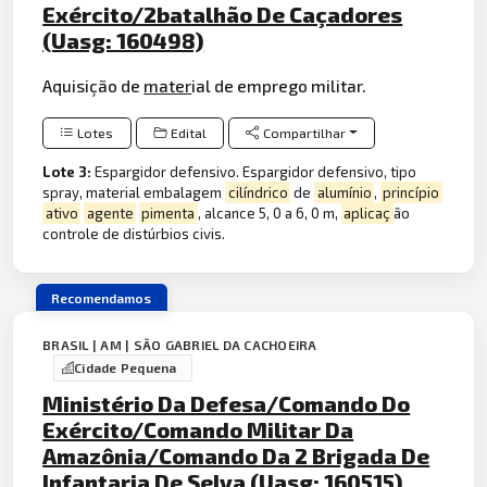
Exército/2batalhão De Caçadores
(Uasg: 160498)
Aquisição de
mater
ial de emprego militar.
Lotes
Edital
Compartilhar
Lote 3:
Espargidor defensivo. Espargidor defensivo, tipo
spray, material embalagem
cilíndrico
de
alumínio
,
princípio
ativo
agente
pimenta
, alcance 5, 0 a 6, 0 m,
aplicaç
ão
controle de distúrbios civis.
Recomendamos
BRASIL | AM | SÃO GABRIEL DA CACHOEIRA
Cidade Pequena
Ministério Da Defesa/Comando Do
Exército/Comando Militar Da
Amazônia/Comando Da 2 Brigada De
Infantaria De Selva (Uasg: 160515)