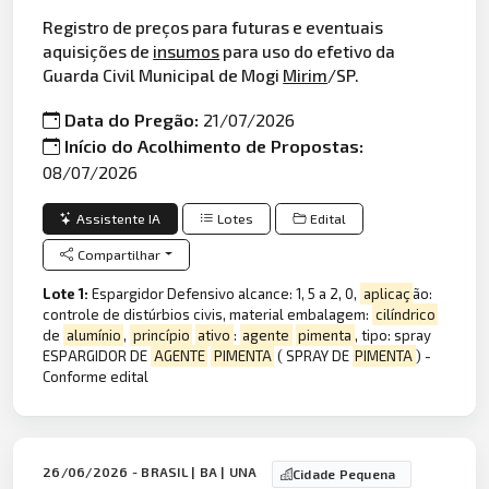
Registro de preços para futuras e eventuais
aquisições de
insumos
para uso do efetivo da
Guarda Civil Municipal de Mogi
Mirim
/SP.
Data do Pregão:
21/07/2026
Início do Acolhimento de Propostas:
08/07/2026
Assistente IA
Lotes
Edital
Compartilhar
Lote 1:
Espargidor Defensivo alcance: 1, 5 a 2, 0,
aplicaç
ão:
controle de distúrbios civis, material embalagem:
cilíndrico
de
alumínio
,
princípio
ativo
:
agente
pimenta
, tipo: spray
ESPARGIDOR DE
AGENTE
PIMENTA
( SPRAY DE
PIMENTA
) -
Conforme edital
26/06/2026 - BRASIL | BA | UNA
Cidade Pequena