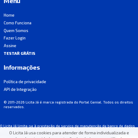
Menu
Home
Como Funciona
Quem Somos
Fazer Login
Assine
TESTAR GRÁTIS
Informações
Política de privacidade
API de Integração
© 2011-2026 Licita Já é marca registrada do Portal Genial. Todos os direitos
reservados.
O Licita Já limita-se à prestação de serviço de manutenção de banco de dados
de licitações, não participando dos processos.
O Licita Já usa cookies para atender de forma individualizada e
Algumas informações podem apresentar incorreções involuntárias. Consulte