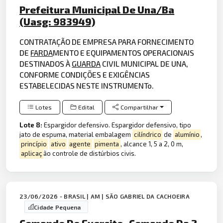
Prefeitura Municipal De Una/Ba
(Uasg: 983949)
CONTRATAÇÃO DE EMPRESA PARA FORNECIMENTO
DE
FARDA
MENTO E EQUIPAMENTOS OPERACIONAIS
DESTINADOS À
GUARDA
CIVIL MUNICIPAL DE UNA,
CONFORME CONDIÇÕES E EXIGÊNCIAS
ESTABELECIDAS NESTE INSTRUMENTo.
Lotes
Edital
Compartilhar
Lote 8:
Espargidor defensivo. Espargidor defensivo, tipo
jato de espuma, material embalagem
cilíndrico
de
alumínio
,
princípio
ativo
agente
pimenta
, alcance 1, 5 a 2, 0 m,
aplicaç
ão controle de distúrbios civis.
23/06/2026 - BRASIL | AM | SÃO GABRIEL DA CACHOEIRA
Cidade Pequena
Comando Do Exercito- Comando Da 2