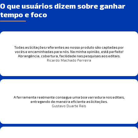
O que usuários dizem sobre ganhar
tempo e foco
Todas as licitações referentes ao nosso produto são captadas por
vocês e encaminhadas para nós. Na minha opinião, está perfeito!
Abrangência, cobertura, facilidade nas pesquisas aos editais.
Ricardo Machado Ferreira
A ferramenta realmente consegue uma boa varredura nos editais,
entregando de maneira eficiente as licitações.
Gustavo Duarte Reis