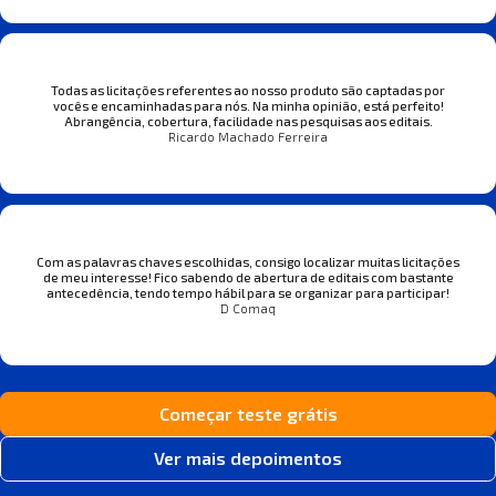
Todas as licitações referentes ao nosso produto são captadas por
vocês e encaminhadas para nós. Na minha opinião, está perfeito!
Abrangência, cobertura, facilidade nas pesquisas aos editais.
Ricardo Machado Ferreira
Com as palavras chaves escolhidas, consigo localizar muitas licitações
de meu interesse! Fico sabendo de abertura de editais com bastante
antecedência, tendo tempo hábil para se organizar para participar!
D Comaq
Começar teste grátis
Ver mais depoimentos