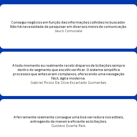
Consegui negócios em função das informações colhidas no buscador.
Não há necessidade de pesquisar em diversos meios de comunicação.
Jauro Comunale
A todo momento eu realmente recebi disparos de licitações sempre
dentro do segmento que escolhi verificar. O sistema simplifica
processos que antes eram complexos, oferecendo uma navegação
fácil, ágil e moderna.
Gabriel Picolo Da Silva Escarlado Guimarães
A ferramenta realmente consegue uma boa varredura nos editais,
entregando de maneira eficiente as licitações.
Gustavo Duarte Reis