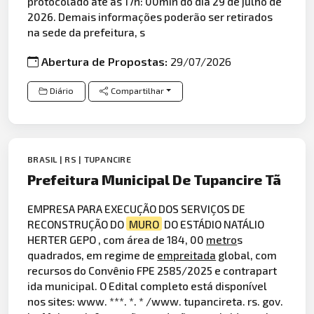
protocolado até às 17h: 00min do dia 29 de julho de
2026. Demais informações poderão ser retirados
na sede da prefeitura, s
Abertura de Propostas:
29/07/2026
Diário
Compartilhar
BRASIL | RS | TUPANCIRE
Prefeitura Municipal De Tupancire Tã
EMPRESA PARA EXECUÇÃO DOS SERVIÇOS DE
RECONSTRUÇÃO DO
MURO
DO ESTÁDIO NATÁLIO
HERTER GEPO , com área de 184, 00
metro
s
quadrados, em regime de
empreitada
global, com
recursos do Convênio FPE 2585/2025 e contrapart
ida municipal. O Edital completo está disponível
nos sites: www. ***. *. * /www. tupancireta. rs. gov.