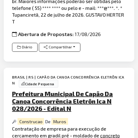
br. Maiores informações poderão ser obtidas pelo
telefone ( 55) **** **** ou pelo e - mail: ***@***. *. *
Tupanciretã, 22 de julho de 2026. GUSTAVO HERTER
T
Abertura de Propostas:
17/08/2026
Diário
Compartilhar
BRASIL | RS | CAPÃO DA CANOA CONCORRÊNCIA ELETRÔN ICA
N
Cidade Pequena
Prefeitura Municipal De Capão Da
Canoa Concorrência Eletrôn Ica N
028/2026 - Edital N
Construcao
De
Muros
Contratação de empresa para execução de
cercamento em gradil pré - moldado de
concreto