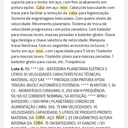
suporte para o motor em aço, com fino acabamento em
pintura epóxi.
Cuba
em aço
inox
. Cabeçote basculante com
trave para facilitar a remoção da
cuba
para higienização.
Sistema de engrenagens helicoidais. Com quatro níveis de
velocidade. Movimento planetário. Sistema de troca de
velocidade progressiva com polia variadora. Com batedor
para massas leves, massas pesadas e batedor globo. Chave
liga/desliga e chave seletora de velocidade. Manipula
trava/destrava. Com os seguintes acessórios inclusos: 1
tacho em aço
inox
, com capacidade para 5 litros 1 batedor
para massas leves; 1 batedor plano para massas pesadas; 1
batedor globo para claras, etc. Frequência:
Lote 6:
R$ ****,00 - BATEDEIRA PLANETÁRIA ELÉTRICA 5
LITROS 10 VELOCIDADES CARACTERÍSTICAS TÉCNICAS:
MATERIAL: AÇO SAE **** PINTADA COM PINTURA EPÓXI
TENSÃO: BIVOLT AUTOMÁTICO POTÊNCIA: **** W MOTOR: 1, 34
CV - MONOFÁSICO CONSUMO: 0, 250 KW/H FREQUÊNCIA:
50/60 HZ CORRENTE NOMINAL: 5A ROTAÇÃO: **** RPM (
BATEDOR) //300 RPM ( PLANETÁRIO) CORDÃO DE
ALIMENTAÇÃO ( MM): 3X0, 75 MM VELOCIDADES: 10
VELOCIDADES CAPACIDADE: 5 LITROS DE PRODUTO PRONTO
MATERIAL DA
CUBA
: AÇO
INOX
( 23 CM DIÂMETRO) ALTURA
INTERNA DA
CUBA
: 15 CM BATEDORES: 01 GANCHO //01