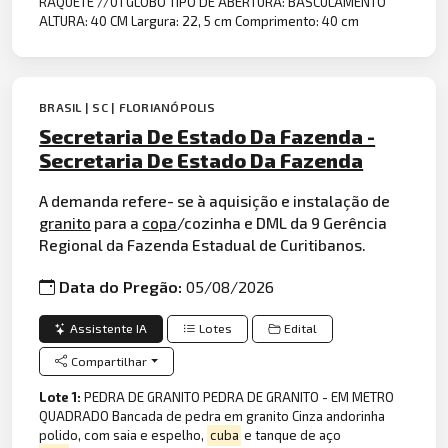
RAQUETE //01 GLOBO TIPO DE ABERTURA: BASCULAMENTO
ALTURA: 40 CM Largura: 22, 5 cm Comprimento: 40 cm
BRASIL | SC | FLORIANÓPOLIS
Secretaria De Estado Da Fazenda -
Secretaria De Estado Da Fazenda
A demanda refere- se à aquisição e instalação de
granito
para a
copa
/cozinha e DML da 9 Gerência
Regional da Fazenda Estadual de Curitibanos.
Data do Pregão:
05/08/2026
Assistente IA
Lotes
Edital
Compartilhar
Lote 1:
PEDRA DE GRANITO PEDRA DE GRANITO - EM METRO
QUADRADO Bancada de pedra em granito Cinza andorinha
polido, com saia e espelho,
cuba
e tanque de aço