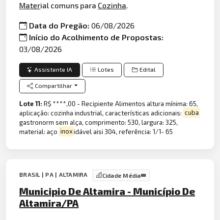
Mater
ial comuns para
Cozinha
.
Data do Pregão:
06/08/2026
Início do Acolhimento de Propostas:
03/08/2026
Assistente IA
Lotes
Edital
Compartilhar
Lote 11:
R$ ****,00 - Recipiente Alimentos altura mínima: 65,
aplicação: cozinha industrial, características adicionais:
cuba
gastronorm sem alça, comprimento: 530, largura: 325,
material: aço
inox
idável aisi 304, referência: 1/1- 65
BRASIL | PA | ALTAMIRA
Cidade Média
Municipio De Altamira - Município De
Altamira/PA