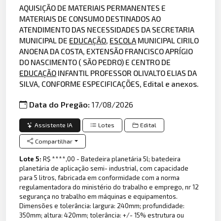
AQUISIÇÃO DE MATERIAIS PERMANENTES E
MATERIAIS DE CONSUMO DESTINADOS AO
ATENDIMENTO DAS NECESSIDADES DA SECRETARIA
MUNICIPAL DE
EDUCAÇÃO
,
ESCOLA
MUNICIPAL CIRILO
ANOENA DA COSTA, EXTENSÃO FRANCISCO APRÍGIO
DO NASCIMENTO ( SÃO PEDRO) E CENTRO DE
EDUCAÇÃO
INFANTIL PROFESSOR OLIVALTO ELIAS DA
SILVA, CONFORME ESPECIFICAÇÕES, Edital e anexos.
Data do Pregão:
17/08/2026
Assistente IA
Lotes
Edital
Compartilhar
Lote 5:
R$ ****,00 - Batedeira planetária 5l; batedeira
planetária de aplicação semi- industrial, com capacidade
para 5 litros, fabricada em conformidade com a norma
regulamentadora do ministério do trabalho e emprego, nr 12
segurança no trabalho em máquinas e equipamentos.
Dimensões e tolerância: largura: 240mm; profundidade:
350mm; altura: 420mm; tolerância: +/- 15% estrutura ou