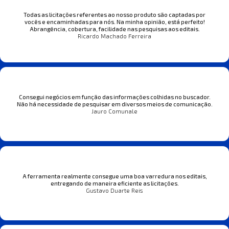
Todas as licitações referentes ao nosso produto são captadas por
vocês e encaminhadas para nós. Na minha opinião, está perfeito!
Abrangência, cobertura, facilidade nas pesquisas aos editais.
Ricardo Machado Ferreira
Consegui negócios em função das informações colhidas no buscador.
Não há necessidade de pesquisar em diversos meios de comunicação.
Jauro Comunale
A ferramenta realmente consegue uma boa varredura nos editais,
entregando de maneira eficiente as licitações.
Gustavo Duarte Reis