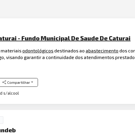
turai - Fundo Municipal De Saude De Caturai
 materiais
odontológicos
destinados ao
abastecimento
dos con
 go, visando garantir a continuidade dos atendimentos prestado
Compartilhar
/d s/alcool
undeb