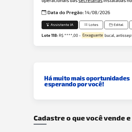
operacionais das
secretarias
instaladas no
Data do Pregão:
14/08/2026
Assistente IA
Lotes
Edital
Lote 118:
R$ ****,00 -
Enxaguante
bucal, antissep
Há muito mais oportunidades
esperando por você!
Cadastre o que você vende 