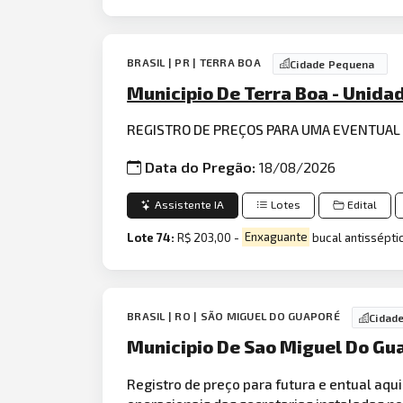
BRASIL | PR | TERRA BOA
Cidade Pequena
Municipio De Terra Boa - Unida
REGISTRO DE PREÇOS PARA UMA EVENTUAL 
Data do Pregão:
18/08/2026
Assistente IA
Lotes
Edital
Lote 74:
R$ 203,00 -
Enxaguante
bucal antissépti
BRASIL | RO | SÃO MIGUEL DO GUAPORÉ
Cidad
Municipio De Sao Miguel Do Gu
Registro de preço para futura e entual aqu