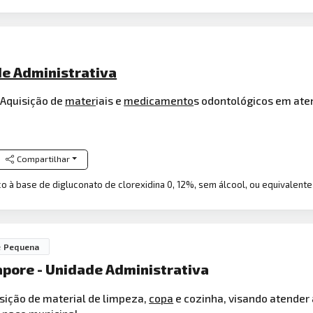
de Administrativa
Aquisição de
mater
iais e
medicamento
s odontológicos em ate
Compartilhar
co à base de digluconato de clorexidina 0, 12%, sem álcool, ou equivalen
e Pequena
apore - Unidade Administrativa
isição de material de limpeza,
copa
e cozinha, visando atender