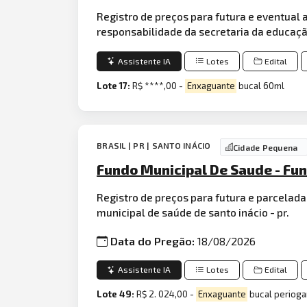
Registro de preços para futura e eventual 
responsabilidade da secretaria da educaç
Assistente IA
Lotes
Edital
Lote 17:
R$ ****,00 -
Enxaguante
bucal 60ml
BRASIL | PR | SANTO INÁCIO
Cidade Pequena
Fundo Municipal De Saude - Fun
Registro de preços para futura e parcelad
municipal de saúde de santo inácio - pr.
Data do Pregão:
18/08/2026
Assistente IA
Lotes
Edital
Lote 49:
R$ 2. 024,00 -
Enxaguante
bucal perioga