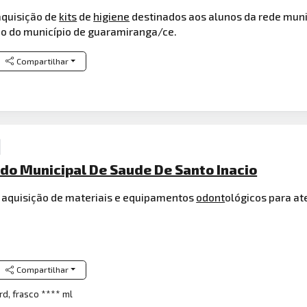
aquisição de
kits
de
higiene
destinados aos alunos da rede munic
ão do município de guaramiranga/ce.
Compartilhar
do Municipal De Saude De Santo Inacio
a aquisição de materiais e equipamentos
odont
ológicos para at
Compartilhar
rd, frasco **** ml