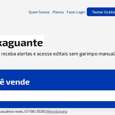
Quem Somos
Planos
Fazer Login
Testar Gráti
xaguante
, receba alertas e acesse editais sem garimpo manual
cê vende
2 usuários reais, 07/08/2026).
Metodologia