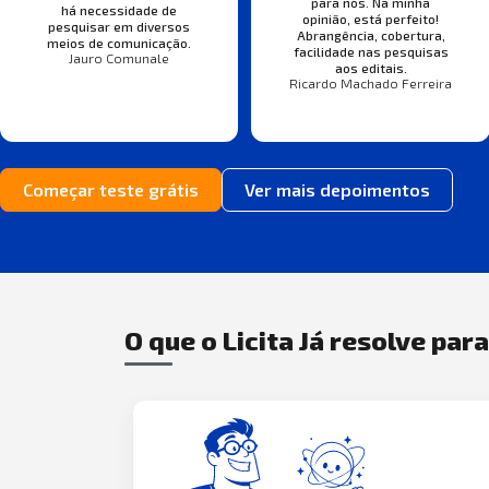
para nós. Na minha
há necessidade de
opinião, está perfeito!
pesquisar em diversos
Abrangência, cobertura,
meios de comunicação.
facilidade nas pesquisas
Jauro Comunale
aos editais.
Ricardo Machado Ferreira
Começar teste grátis
Ver mais depoimentos
O que o Licita Já resolve par