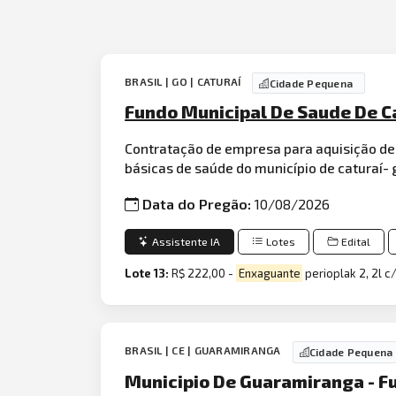
BRASIL | GO | CATURAÍ
Cidade Pequena
Fundo Municipal De Saude De Ca
Contratação de empresa para aquisição de
básicas de saúde do município de caturaí-
Data do Pregão:
10/08/2026
Assistente IA
Lotes
Edital
Lote 13:
R$ 222,00 -
Enxaguante
perioplak 2, 2l c
BRASIL | CE | GUARAMIRANGA
Cidade Pequena
Municipio De Guaramiranga - F