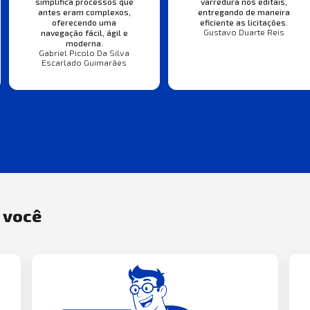
varredura nos editais,
simplifica processos que
entregando de maneira
antes eram complexos,
eficiente as licitações.
oferecendo uma
Gustavo Duarte Reis
navegação fácil, ágil e
moderna.
Gabriel Picolo Da Silva
Escarlado Guimarães
a você