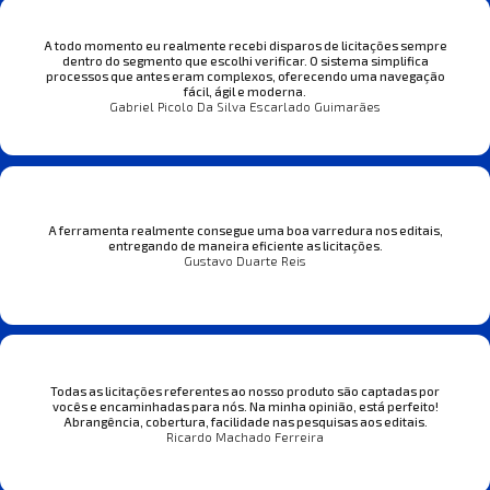
A todo momento eu realmente recebi disparos de licitações sempre
dentro do segmento que escolhi verificar. O sistema simplifica
processos que antes eram complexos, oferecendo uma navegação
fácil, ágil e moderna.
Gabriel Picolo Da Silva Escarlado Guimarães
A ferramenta realmente consegue uma boa varredura nos editais,
entregando de maneira eficiente as licitações.
Gustavo Duarte Reis
Todas as licitações referentes ao nosso produto são captadas por
vocês e encaminhadas para nós. Na minha opinião, está perfeito!
Abrangência, cobertura, facilidade nas pesquisas aos editais.
Ricardo Machado Ferreira