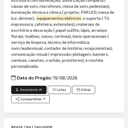
estrutura com iluminação), sonorização completa (
caixas de som, microfones, mesa de som, pedestais),
iluminação técnica e cênica ( projetor, PAR LED, mesa de
luz, dimmer),
equipamentos elétricos
e suporte ( TV,
impressora, cafeteira, extensões), materiais de
escritório e decoração ( papel sulfite, lápis, arranjos
florais, toalhas, vasos, cortinas), itens operacionais (
serviço de limpeza, técnico de informática,
som/audiovisual, contador de história, recepcionistas),
comunicação visual ( impressão/plotagem, banners,
camisas, canetas, crachás, protetores), e mochila
personalizada.
Data do Pregão:
19/08/2026
Assistente IA
Lotes
Edital
Compartilhar
BRASIL | BA | SALVADOR