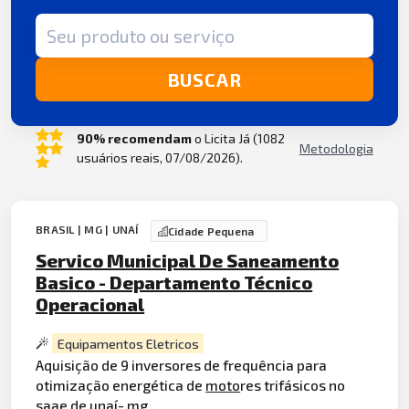
Termo de busca
BUSCAR
90% recomendam
o Licita Já (1082
Metodologia
usuários reais, 07/08/2026).
BRASIL | MG | UNAÍ
Cidade Pequena
Servico Municipal De Saneamento
Basico - Departamento Técnico
Operacional
Equipamentos Eletricos
Aquisição de 9 inversores de frequência para
otimização energética de
moto
res trifásicos no
saae de unaí- mg.