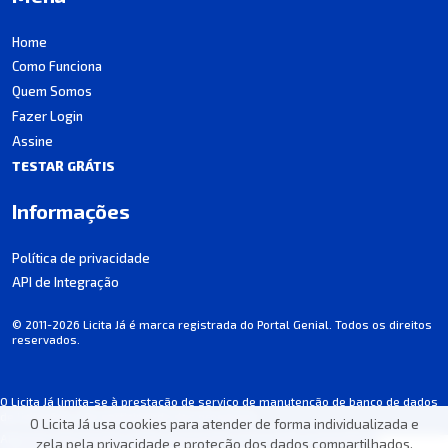
Home
Como Funciona
Quem Somos
Fazer Login
Assine
TESTAR GRÁTIS
Informações
Política de privacidade
API de Integração
© 2011-2026 Licita Já é marca registrada do Portal Genial. Todos os direitos
reservados.
O Licita Já limita-se à prestação de serviço de manutenção de banco de dados
de licitações, não participando dos processos.
O Licita Já usa cookies para atender de forma individualizada e
Algumas informações podem apresentar incorreções involuntárias. Consulte
zela pela privacidade e proteção dos dados compartilhados.