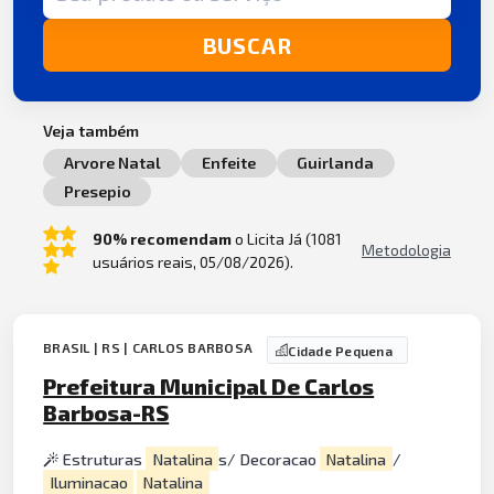
BUSCAR
Veja também
Arvore Natal
Enfeite
Guirlanda
Presepio
90% recomendam
o Licita Já (1081
Metodologia
usuários reais, 05/08/2026).
BRASIL | RS | CARLOS BARBOSA
Cidade Pequena
Prefeitura Municipal De Carlos
Barbosa-RS
Estruturas
Natalina
s/ Decoracao
Natalina
/
Iluminacao
Natalina