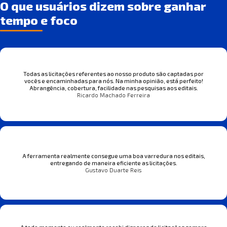
O que usuários dizem sobre ganhar
tempo e foco
Todas as licitações referentes ao nosso produto são captadas por
vocês e encaminhadas para nós. Na minha opinião, está perfeito!
Abrangência, cobertura, facilidade nas pesquisas aos editais.
Ricardo Machado Ferreira
A ferramenta realmente consegue uma boa varredura nos editais,
entregando de maneira eficiente as licitações.
Gustavo Duarte Reis