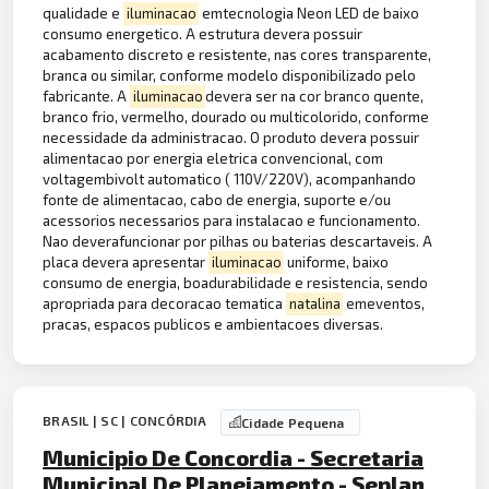
qualidade e
iluminacao
emtecnologia Neon LED de baixo
consumo energetico. A estrutura devera possuir
acabamento discreto e resistente, nas cores transparente,
branca ou similar, conforme modelo disponibilizado pelo
fabricante. A
iluminacao
devera ser na cor branco quente,
branco frio, vermelho, dourado ou multicolorido, conforme
necessidade da administracao. O produto devera possuir
alimentacao por energia eletrica convencional, com
voltagembivolt automatico ( 110V/220V), acompanhando
fonte de alimentacao, cabo de energia, suporte e/ou
acessorios necessarios para instalacao e funcionamento.
Nao deverafuncionar por pilhas ou baterias descartaveis. A
placa devera apresentar
iluminacao
uniforme, baixo
consumo de energia, boadurabilidade e resistencia, sendo
apropriada para decoracao tematica
natalina
emeventos,
pracas, espacos publicos e ambientacoes diversas.
BRASIL | SC | CONCÓRDIA
Cidade Pequena
Municipio De Concordia - Secretaria
Municipal De Planejamento - Seplan