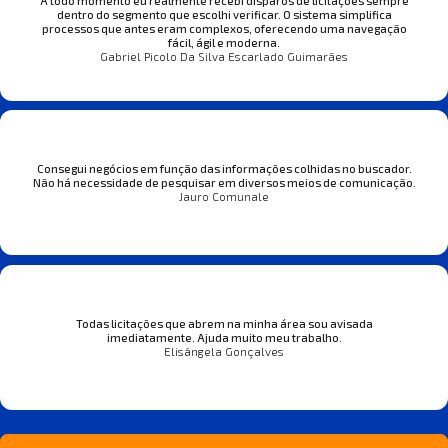
A todo momento eu realmente recebi disparos de licitações sempre
dentro do segmento que escolhi verificar. O sistema simplifica
processos que antes eram complexos, oferecendo uma navegação
fácil, ágil e moderna.
Gabriel Picolo Da Silva Escarlado Guimarães
Consegui negócios em função das informações colhidas no buscador.
Não há necessidade de pesquisar em diversos meios de comunicação.
Jauro Comunale
Todas licitações que abrem na minha área sou avisada
imediatamente. Ajuda muito meu trabalho.
Elisângela Gonçalves