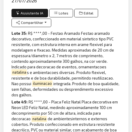
27/07/2026
Assistente IA
Lotes
Edital
Compartilhar
Lote 35:
R$ ****,00 - Festao Aramado Festao aramado
decorativo, confeccionado em material sintetico tipo PVC
resistente, com estrutura interna em arame flexivel para
modelagem e fixacao. Medidas aproximadas de 20 cm de
espessura/diametro x 2, 7 metros de comprimento,
contendo aproximadamente 300 galhos, na cor verde.
Indicado para decoracao de eventos, ornamentacoes
natalina
s e ambientacoes diversas. Produto flexivel,
resistente e de boa durabilidade, permitindo reutilizacao.
Nao possui
iluminacao
integrada. Produto de boa qualidade,
sem falhas, deformidades ou desprendimento excessivo
dos galhos.
Lote 49:
R$ ****,00 - Placa Feliz Natal Placa decorativa em
Neon LED Feliz Natal, medindo aproximadamente 100 cm
decomprimento por 50 cm de altura, indicada para
decoracao
natalina
de ambientesinternos e externos
cobertos. Produto confeccionado em estrutura resistente
deacrilico, PVC ou material similar, com acabamento de boa