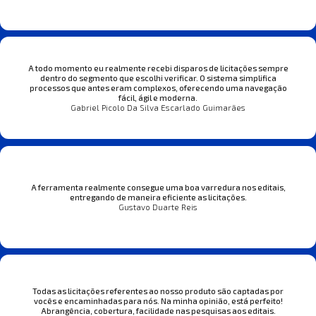
A todo momento eu realmente recebi disparos de licitações sempre
dentro do segmento que escolhi verificar. O sistema simplifica
processos que antes eram complexos, oferecendo uma navegação
fácil, ágil e moderna.
Gabriel Picolo Da Silva Escarlado Guimarães
A ferramenta realmente consegue uma boa varredura nos editais,
entregando de maneira eficiente as licitações.
Gustavo Duarte Reis
Todas as licitações referentes ao nosso produto são captadas por
vocês e encaminhadas para nós. Na minha opinião, está perfeito!
Abrangência, cobertura, facilidade nas pesquisas aos editais.