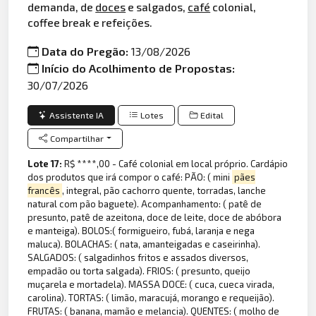
demanda, de
doces
e salgados,
café
colonial,
coffee break e refeições.
Data do Pregão:
13/08/2026
Início do Acolhimento de Propostas:
30/07/2026
Assistente IA
Lotes
Edital
Compartilhar
Lote 17:
R$ ****,00 - Café colonial em local próprio. Cardápio
dos produtos que irá compor o café: PÃO: ( mini
pães
francês
, integral, pão cachorro quente, torradas, lanche
natural com pão baguete). Acompanhamento: ( patê de
presunto, patê de azeitona, doce de leite, doce de abóbora
e manteiga). BOLOS:( formigueiro, fubá, laranja e nega
maluca). BOLACHAS: ( nata, amanteigadas e caseirinha).
SALGADOS: ( salgadinhos fritos e assados diversos,
empadão ou torta salgada). FRIOS: ( presunto, queijo
muçarela e mortadela). MASSA DOCE: ( cuca, cueca virada,
carolina). TORTAS: ( limão, maracujá, morango e requeijão).
FRUTAS: ( banana, mamão e melancia). QUENTES: ( molho de