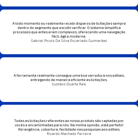
A todo momento eu realmente recebi disparos de licitações sempre
dentro do segmento que escolhi verificar. O sistema simplifica
processos que antes eram complexos, oferecendo uma navegação
fácil, ágil e moderna.
Gabriel Picolo Da Silva Escarlado Guimarães
A ferramenta realmente consegue uma boa varredura nos editais,
entregando de maneira eficiente as licitações.
Gustavo Duarte Reis
Todas as licitações referentes ao nosso produto são captadas por
vocês e encaminhadas para nós. Na minha opinião, está perfeito!
Abrangência, cobertura, facilidade nas pesquisas aos editais.
Ricardo Machado Ferreira