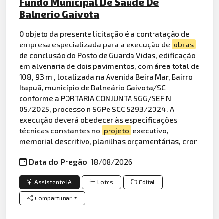
Fundo Municipal De Saude De
Balnerio Gaivota
O objeto da presente licitação é a contratação de
empresa especializada para a execução de
obras
de conclusão do Posto de
Guarda
Vidas,
edificação
em alvenaria de dois pavimentos, com área total de
108, 93 m , localizada na Avenida Beira Mar, Bairro
Itapuã, município de Balneário Gaivota/SC
conforme a PORTARIA CONJUNTA SGG/SEF N
05/2025, processo n SGPe SCC 5293/2024. A
execução deverá obedecer às especificações
técnicas constantes no
projeto
executivo,
memorial descritivo, planilhas orçamentárias, cron
Data do Pregão:
18/08/2026
Assistente IA
Lotes
Edital
Compartilhar