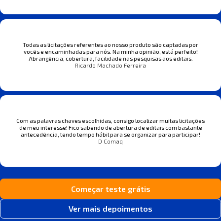
Todas as licitações referentes ao nosso produto são captadas por
vocês e encaminhadas para nós. Na minha opinião, está perfeito!
Abrangência, cobertura, facilidade nas pesquisas aos editais.
Ricardo Machado Ferreira
Com as palavras chaves escolhidas, consigo localizar muitas licitações
de meu interesse! Fico sabendo de abertura de editais com bastante
antecedência, tendo tempo hábil para se organizar para participar!
D Comaq
Começar teste grátis
Ver mais depoimentos