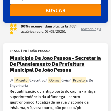
BUSCAR
90% recomendam
o Licita Já (1081
Metodologia
usuários reais, 05/08/2026).
BRASIL | PB | JOÃO PESSOA
Municipio De Joao Pessoa - Secretaria
De Planejamento Da Prefeitura
Municipal De João Pessoa
Projeto
Executivo/
Obras
Civis/
Projeto
s De
Engenharia
Requalificação do antigo porto do capim - antiga
superintendência da alfândega - centro
gastronômico,
loca
lizada na rua visconde de
inháuma, 49, varadouro, joão pessoa/pb