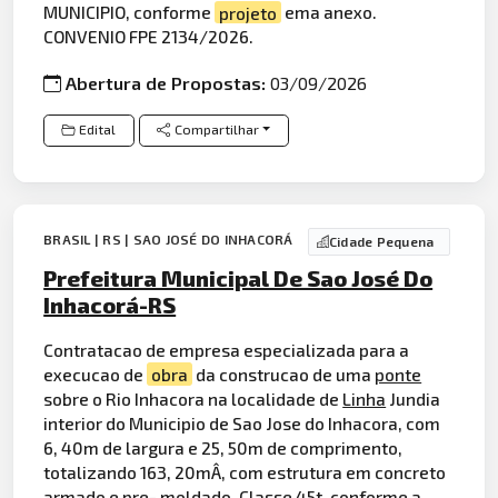
MUNICIPIO, conforme
projeto
ema anexo.
CONVENIO FPE 2134/2026.
Abertura de Propostas:
03/09/2026
Edital
Compartilhar
BRASIL | RS | SAO JOSÉ DO INHACORÁ
Cidade Pequena
Prefeitura Municipal De Sao José Do
Inhacorá-RS
Contratacao de empresa especializada para a
execucao de
obra
da construcao de uma
ponte
sobre o Rio Inhacora na localidade de
Linha
Jundia
interior do Municipio de Sao Jose do Inhacora, com
6, 40m de largura e 25, 50m de comprimento,
totalizando 163, 20mÂ, com estrutura em concreto
armado e pre- moldado, Classe 45t, conforme a