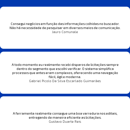
Consegui negócios em função das informações colhidas no buscador.
Não há necessidade de pesquisar em diversos meios de comunicação.
Jauro Comunale
A todo momento eu realmente recebi disparos de licitações sempre
dentro do segmento que escolhi verificar. O sistema simplifica
processos que antes eram complexos, oferecendo uma navegação
fácil, ágil e moderna.
Gabriel Picolo Da Silva Escarlado Guimarães
A ferramenta realmente consegue uma boa varredura nos editais,
entregando de maneira eficiente as licitações.
Gustavo Duarte Reis