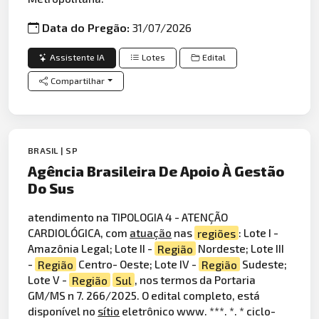
Data do Pregão:
31/07/2026
Assistente IA
Lotes
Edital
Compartilhar
BRASIL | SP
Agência Brasileira De Apoio À Gestão
Do Sus
atendimento na TIPOLOGIA 4 - ATENÇÃO
CARDIOLÓGICA, com
atuação
nas
regiões
: Lote I -
Amazônia Legal; Lote II -
Região
Nordeste; Lote III
-
Região
Centro- Oeste; Lote IV -
Região
Sudeste;
Lote V -
Região
Sul
, nos termos da Portaria
GM/MS n 7. 266/2025. O edital completo, está
disponível no
sítio
eletrônico www. ***. *. * ciclo-