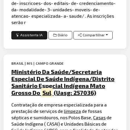
de- inscricoes- dos- editais- de- credenciamento-
da- modalidade- 3- unidades- moveis- de-
atencao- especializada- a- saude/ . As inscrições
serão r
Assistente IA
Diário
Compartilhar
BRASIL | MS | CAMPO GRANDE
Ministério Da Saúde/Secretaria
Especial De Saúde Indígena/Distrito
Sanitário Especial Indígena Mato
Grosso Do
Sul
(Uasg: 257036)
Contratação de empresa especializada para a
prestação de serviços de
limpeza
de fossas
sépticas e sumidouros, nos Polos Base,
Casas
de
Saúde Indígena ( CASAI) e Unidades Básicas de