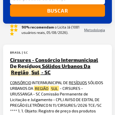
BUSCAR
90% recomendam
o Licita Já (1081
Metodologia
usuários reais, 05/08/2026).
BRASIL | SC
Cirsures - Consórcio Intermunicipal
De Resíduos Sólidos Urbanos Da
Região
Sul
- SC
CONSÓRCIO
INTERMUNICIPAL DE
RESÍDUOS
SÓLIDOS
URBANOS DA
REGIÃO
SUL
- CIRSURES -
URUSSANGA - SC Comissão Permanente de
Licitação e Julgamento - CPLJ AVISO DE EDITAL DE
PREGÃO ELETRÔNICO N 11/CIRSURES/2026 TCE/SC
**** 1. 1. Objeto: Registro de preço dos produtos