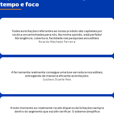
tempo e foco
Todas as licitações referentes ao nosso produto são captadas por
vocês e encaminhadas para nós. Na minha opinião, está perfeito!
Abrangência, cobertura, facilidade nas pesquisas aos editais.
Ricardo Machado Ferreira
A ferramenta realmente consegue uma boa varredura nos editais,
entregando de maneira eficiente as licitações.
Gustavo Duarte Reis
A todo momento eu realmente recebi disparos de licitações sempre
dentro do segmento que escolhi verificar. O sistema simplifica