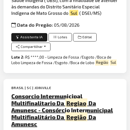
Saúde Indígena ( UBSI), com a finalidade de atender
às demandas do Distrito Sanitário Especial
Indígena de Mato Grosso do
Sul
( DSEI/MS)
Data do Pregão:
05/08/2026
Assistente IA
Lotes
Edital
Compartilhar
Lote 2:
R$ ****,00 - Limpeza de Fossa /Esgoto /Boca de
Lobo Limpeza de Fossa /Esgoto /Boca de Lobo
Região
Sul
BRASIL | SC | JOINVILLE
Consorcio Intermunicipal
Multifinalitario Da
Regiao
Da
Amunesc - Consórcio Intermunicipal
Multifinalitário Da
Região
Da
Amunesc