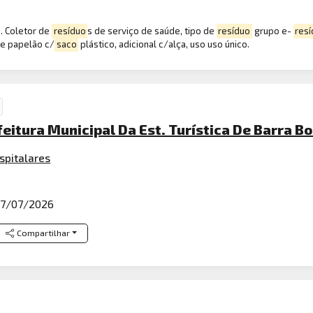
. Coletor de
resíduo
s de serviço de saúde, tipo de
resíduo
grupo e-
res
de papelão c/
saco
plástico, adicional c/alça, uso uso único.
feitura Municipal Da Est. Turística De Barra Bo
spitalares
7/07/2026
Compartilhar