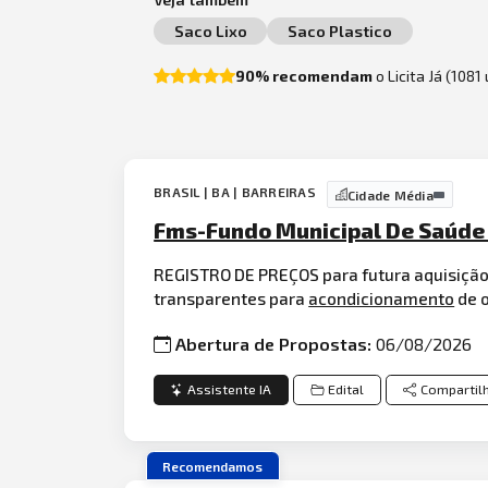
Saco Lixo
Saco Plastico
90% recomendam
o Licita Já (1081
BRASIL | BA | BARREIRAS
Cidade Média
Fms-Fundo Municipal De Saúde
REGISTRO DE PREÇOS para futura aquisiçã
transparentes para
acondicionamento
de o
Abertura de Propostas:
06/08/2026
Assistente IA
Edital
Compartil
Recomendamos