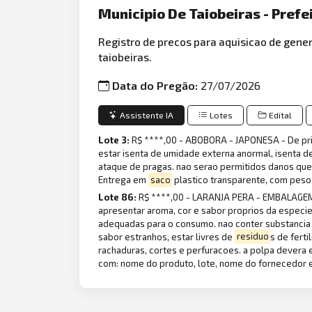
Municipio De Taiobeiras - Prefe
Registro de precos para aquisicao de gene
taiobeiras.
Data do Pregão:
27/07/2026
Assistente IA
Lotes
Edital
Lote 3:
R$ ****,00 - ABOBORA - JAPONESA - De prim
estar isenta de umidade externa anormal, isenta d
ataque de pragas. nao serao permitidos danos que 
Entrega em
saco
plastico transparente, com peso
Lote 86:
R$ ****,00 - LARANJA PERA - EMBALAGEM
apresentar aroma, cor e sabor proprios da especie
adequadas para o consumo. nao conter substancia t
sabor estranhos, estar livres de
residuo
s de fert
rachaduras, cortes e perfuracoes. a polpa devera e
com: nome do produto, lote, nome do fornecedor 