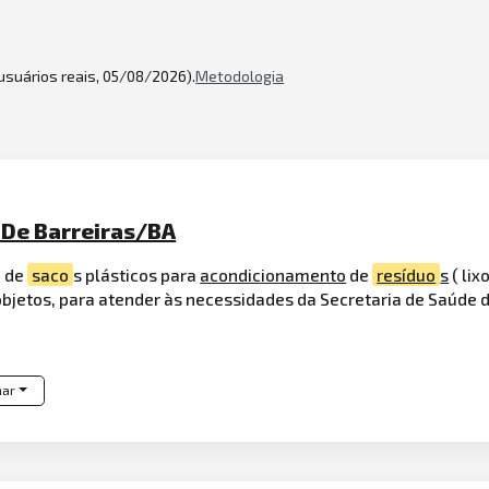
 usuários reais, 05/08/2026).
Metodologia
 De Barreiras/BA
o de
saco
s plásticos para
acondicionamento
de
resíduo
s
( lix
bjetos, para atender às necessidades da Secretaria de Saúde d
har