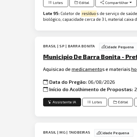
Lotes
Edital
Compartilhar
Lote 95:
Coletor de
resíduo
s de serviço de saúde
biológico, capacidade cerca de 3 l, material caixa 
BRASIL | SP | BARRA BONITA
Cidade Pequena
Municipio De Barra Bonita - Pre
Aquisicao de
medicamento
s e materiais
ho
Data do Pregão:
06/08/2026
Início do Acolhimento de Propostas:
2
Assistente IA
Lotes
Edital
BRASIL | MG | TAIOBEIRAS
Cidade Pequena