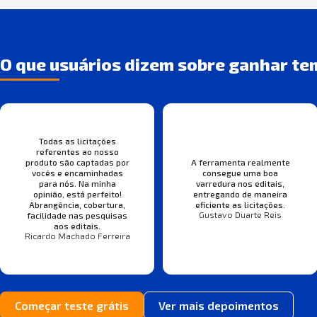
O que usuários dizem sobre ganhar te
Todas as licitações
referentes ao nosso
produto são captadas por
A ferramenta realmente
vocês e encaminhadas
consegue uma boa
para nós. Na minha
varredura nos editais,
opinião, está perfeito!
entregando de maneira
Abrangência, cobertura,
eficiente as licitações.
Gustavo Duarte Reis
facilidade nas pesquisas
aos editais.
Ricardo Machado Ferreira
Começar teste grátis
Ver mais depoimentos