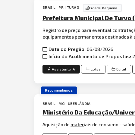
BRASIL | PR | TURVO
Cidade Pequena
Prefeitura Municipal De Turvo 
Registro de preço para eventual contrata
equipamentos permanentes destinados à at
Data do Pregão:
06/08/2026
Início do Acolhimento de Propostas:
2
Assistente IA
Lotes
Edital
Recomendamos
BRASIL | MG | UBERLÂNDIA
Ministério Da Educação/Univer
Aquisição de
mater
iais de consumo - saúde