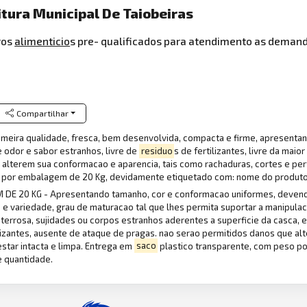
itura Municipal De Taiobeiras
ros
alimenticio
s pre- qualificados para atendimento as demand
Compartilhar
eira qualidade, fresca, bem desenvolvida, compacta e firme, apresentand
e odor e sabor estranhos, livre de
residuo
s de fertilizantes, livre da mai
alterem sua conformacao e aparencia, tais como rachaduras, cortes e perf
 por embalagem de 20 Kg, devidamente etiquetado com: nome do produto,
 DE 20 KG - Apresentando tamanho, cor e conformacao uniformes, deven
 e variedade, grau de maturacao tal que lhes permita suportar a manipul
errosa, sujidades ou corpos estranhos aderentes a superficie da casca, 
ilizantes, ausente de ataque de pragas. nao serao permitidos danos que a
star intacta e limpa. Entrega em
saco
plastico transparente, com peso p
e quantidade.