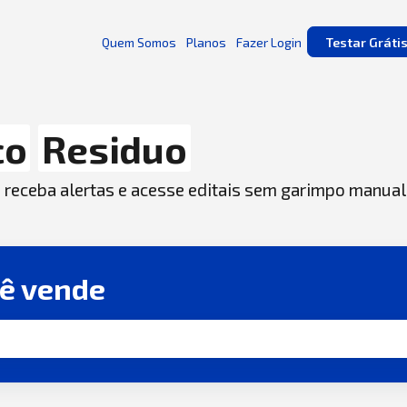
Quem Somos
Planos
Fazer Login
Testar Gráti
co
Residuo
, receba alertas e acesse editais sem garimpo manual
cê vende