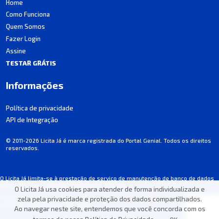
Home
Como Funciona
Quem Somos
Fazer Login
Assine
TESTAR GRÁTIS
Informações
Política de privacidade
API de Integração
© 2011-2026 Licita Já é marca registrada do Portal Genial. Todos os direitos
reservados.
O Licita Já limita-se à prestação de serviço de manutenção de banco de dados
de licitações, não participando dos processos.
O Licita Já usa cookies para atender de forma individualizada e
Algumas informações podem apresentar incorreções involuntárias. Consulte
zela pela privacidade e proteção dos dados compartilhados.
sempre o edital de cada licitação.
Ao navegar neste site, entendemos que você concorda com os