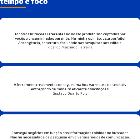
tempo e foco
Todas as licitações referentes ao nosso produto são captadas por
vocês e encaminhadas para nós. Na minha opinião, está perfeito!
Abrangência, cobertura, facilidade nas pesquisas aos editais.
Ricardo Machado Ferreira
A ferramenta realmente consegue uma boa varredura nos editais,
entregando de maneira eficiente as licitações.
Gustavo Duarte Reis
Consegui negócios em função das informações colhidas no buscador.
Não há necessidade de pesquisar em diversos meios de comunicação.