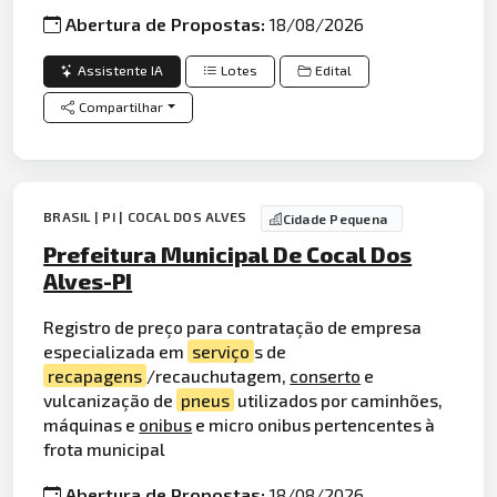
Abertura de Propostas:
18/08/2026
Assistente IA
Lotes
Edital
Compartilhar
BRASIL | PI | COCAL DOS ALVES
Cidade Pequena
Prefeitura Municipal De Cocal Dos
Alves-PI
Registro de preço para contratação de empresa
especializada em
serviço
s de
recapagens
/recauchutagem,
conserto
e
vulcanização de
pneus
utilizados por caminhões,
máquinas e
onibus
e micro onibus pertencentes à
frota municipal
Abertura de Propostas:
18/08/2026