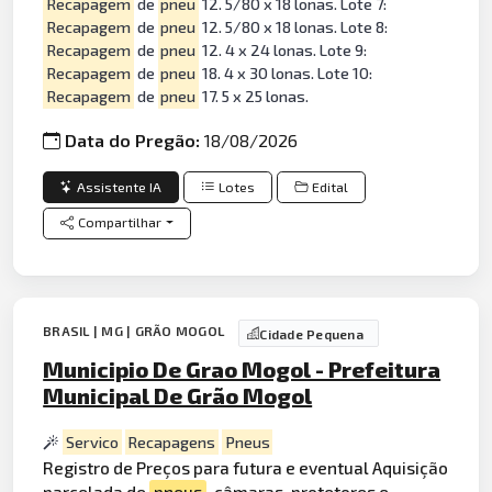
Recapagem
de
pneu
12. 5/80 x 18 lonas. Lote 7:
Recapagem
de
pneu
12. 5/80 x 18 lonas. Lote 8:
Recapagem
de
pneu
12. 4 x 24 lonas. Lote 9:
Recapagem
de
pneu
18. 4 x 30 lonas. Lote 10:
Recapagem
de
pneu
17. 5 x 25 lonas.
Data do Pregão:
18/08/2026
Assistente IA
Lotes
Edital
Compartilhar
BRASIL | MG | GRÃO MOGOL
Cidade Pequena
Municipio De Grao Mogol - Prefeitura
Municipal De Grão Mogol
Servico
Recapagens
Pneus
Registro de Preços para futura e eventual Aquisição
parcelada de
pneus
,
câmara
s, protetores e