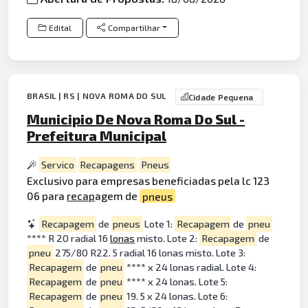
Edital
Compartilhar
BRASIL | RS | NOVA ROMA DO SUL
Cidade Pequena
Municipio De Nova Roma Do Sul -
Prefeitura Municipal
Servico
Recapagens
Pneus
Exclusivo para empresas beneficiadas pela lc 123
06 para
recap
agem de
pneus
Recapagem
de
pneus
Lote 1:
Recapagem
de
pneu
**** R 20 radial 16
lonas
misto. Lote 2:
Recapagem
de
pneu
275/80 R22. 5 radial 16 lonas misto. Lote 3:
Recapagem
de
pneu
**** x 24 lonas radial. Lote 4:
Recapagem
de
pneu
**** x 24 lonas. Lote 5:
Recapagem
de
pneu
19. 5 x 24 lonas. Lote 6: