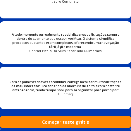
Jauro Comunale
A todo momento eu realmente recebi disparos de licitações sempre
dentro do segmento que escolhi verificar. O sistema simplifica
processos que antes eram complexos, oferecendo uma navegação
fácil, ágil e moderna.
Gabriel Picolo Da Silva Escarlado Guimarães
Com as palavras chaves escolhidas, consigo localizar muitas licitações
de meu interesse! Fico sabendo de abertura de editais com bastante
antecedência, tendo tempo hábil para se organizar para participar!
D Comaq
Começar teste grátis