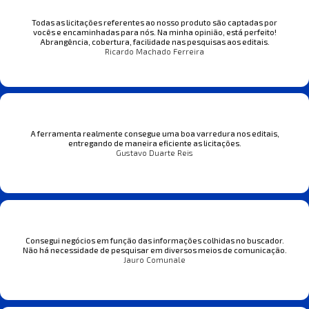
Todas as licitações referentes ao nosso produto são captadas por
vocês e encaminhadas para nós. Na minha opinião, está perfeito!
Abrangência, cobertura, facilidade nas pesquisas aos editais.
Ricardo Machado Ferreira
A ferramenta realmente consegue uma boa varredura nos editais,
entregando de maneira eficiente as licitações.
Gustavo Duarte Reis
Consegui negócios em função das informações colhidas no buscador.
Não há necessidade de pesquisar em diversos meios de comunicação.
Jauro Comunale