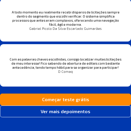
A todo momento eu realmente recebi disparos de licitações sempre
dentro do segmento que escolhi verificar. O sistema simplifica
processos que antes eram complexos, oferecendo uma navegação
fácil, ágil e moderna.
Gabriel Picolo Da Silva Escarlado Guimarães
Com as palavras chaves escolhidas, consigo localizar muitas licitações
de meu interesse! Fico sabendo de abertura de editais com bastante
antecedência, tendo tempo hábil para se organizar para participar!
D Comaq
Começar teste grátis
Ver mais depoimentos