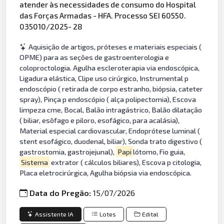
atender às necessidades de consumo do Hospital
das Forças Armadas - HFA. Processo SEI 60550.
035010/2025- 28
Aquisição de artigos, próteses e materiais especiais (
OPME) para as seções de gastroenterologia e
coloproctologia. Agulha escleroterapia via endoscópica,
Ligadura elástica, Clipe uso cirúrgico, Instrumental p
endoscópio ( retirada de corpo estranho, biópsia, cateter
spray), Pinça p endoscópio ( alça polipectomia), Escova
limpeza cme, Bocal, Balão intragástrico, Balão dilatação
( biliar, esôfago e piloro, esofágico, para acalásia),
Material especial cardiovascular, Endoprótese luminal (
stent esofágico, duodenal, biliar), Sonda trato digestivo (
gastrostomia, gastrojejunal),
Papi
lótomo, Fio guia,
Sistema
extrator ( cálculos biliares), Escova p citologia,
Placa eletrocirúrgica, Agulha biópsia via endoscópica.
Data do Pregão:
15/07/2026
Assistente IA
Lotes
Edital