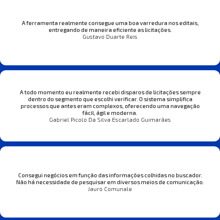
A ferramenta realmente consegue uma boa varredura nos editais,
entregando de maneira eficiente as licitações.
Gustavo Duarte Reis
A todo momento eu realmente recebi disparos de licitações sempre
dentro do segmento que escolhi verificar. O sistema simplifica
processos que antes eram complexos, oferecendo uma navegação
fácil, ágil e moderna.
Gabriel Picolo Da Silva Escarlado Guimarães
Consegui negócios em função das informações colhidas no buscador.
Não há necessidade de pesquisar em diversos meios de comunicação.
Jauro Comunale