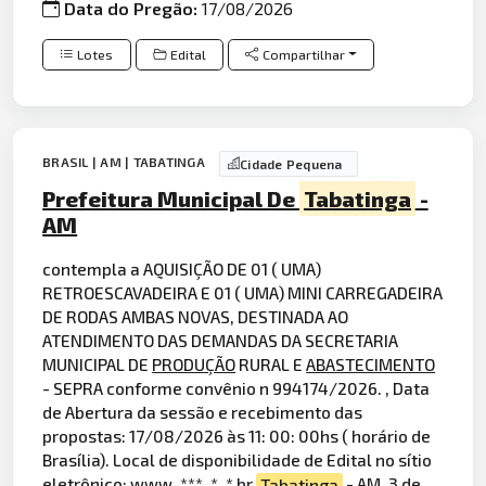
Data do Pregão:
17/08/2026
Lotes
Edital
Compartilhar
BRASIL | AM | TABATINGA
Cidade Pequena
Prefeitura Municipal De
Tabatinga
-
AM
contempla a AQUISIÇÃO DE 01 ( UMA)
RETROESCAVADEIRA E 01 ( UMA) MINI CARREGADEIRA
DE RODAS AMBAS NOVAS, DESTINADA AO
ATENDIMENTO DAS DEMANDAS DA SECRETARIA
MUNICIPAL DE
PRODUÇÃO
RURAL E
ABASTECIMENTO
- SEPRA conforme convênio n 994174/2026. , Data
de Abertura da sessão e recebimento das
propostas: 17/08/2026 às 11: 00: 00hs ( horário de
Brasília). Local de disponibilidade de Edital no sítio
eletrônico: www. ***. *. * br
Tabatinga
- AM, 3 de