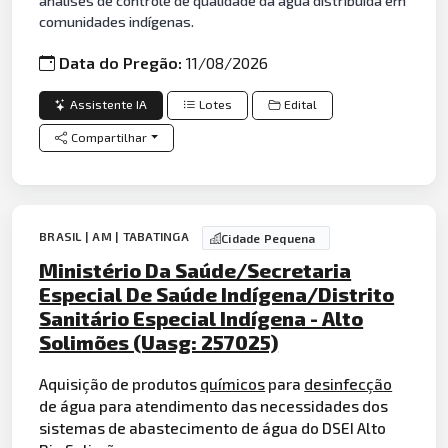
análises de controle de qualidade da água distribuída em
comunidades indígenas.
Data do Pregão:
11/08/2026
Assistente IA
Lotes
Edital
Compartilhar
BRASIL | AM | TABATINGA
Cidade Pequena
Ministério Da Saúde/Secretaria
Especial De Saúde Indígena/Distrito
Sanitário Especial Indígena - Alto
Solimões (Uasg: 257025)
Aquisição de produtos
químicos
para
desinfecção
de água para atendimento das necessidades dos
sistemas de abastecimento de água do DSEI Alto