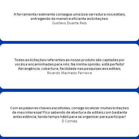
A ferramenta realmente consegue uma boa varredura nos editais,
entregando de maneira eficiente as licitações.
Gustavo Duarte Reis
Todas as licitações referentes ao nosso produto são captadas por
vocês e encaminhadas para nós. Na minha opinião, está perfeito!
Abrangência, cobertura, facilidade nas pesquisas aos editais.
Ricardo Machado Ferreira
Com as palavras chaves escolhidas, consigo localizar muitas licitações
de meu interesse! Fico sabendo de abertura de editais com bastante
antecedência, tendo tempo hábil para se organizar para participar!
D Comaq