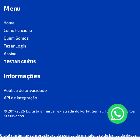
Menu
Home
Como Funciona
Quem Somos
Fazer Login
Assine
TESTAR GRÁTIS
Informações
Política de privacidade
API de Integração
© 2011-2026 Licita Já é marca registrada do Portal Genial. Todos os direitos
reservados.
O Licita Já limita-se à prestação de serviço de manutenção de banco de dados
de licitações, não participando dos processos.