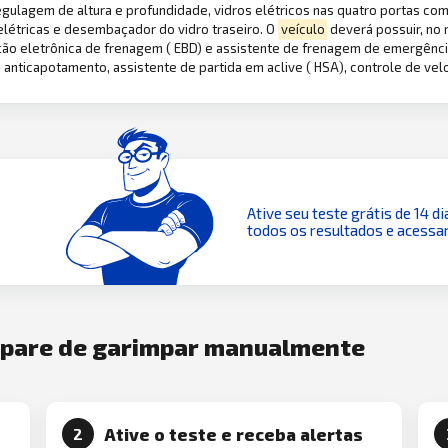
egulagem de altura e profundidade, vidros elétricos nas quatro portas c
elétricas e desembaçador do vidro traseiro. O
veículo
deverá possuir, no m
ição eletrônica de frenagem ( EBD) e assistente de frenagem de emergência
le anticapotamento, assistente de partida em aclive ( HSA), controle de ve
Ative seu teste grátis de 14 di
todos os resultados e acessar
e pare de garimpar manualmente
Ative o teste e receba alertas
2