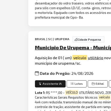
desembaçador do vidro traseiro, vidros elétricos 
para sóis com espelhos LD/LE, conta- giros, retr
o motorista. Equipado com todos os acessórios e
prefeitura municipal de Cipo- Ba.
BRASIL | SC | URUPEMA
Cidade Pequena
Municipio De Urupema - Municí
Aquisição de 01 ( um)
veículo
utilitário
novo
município de urupema/sc.
Data do Pregão:
24/08/2026
Assistente IA
Lotes
Edital
Lote 1:
R$ ****,00 -
VEÍCULO
UTILITÁRIO NOVO, ZE
Características Gerais Requisitos técnicos
veículo
4x4 com reduzida; transmissão manual de no mínimo 6
controle de tração; assistente de partida em rampa