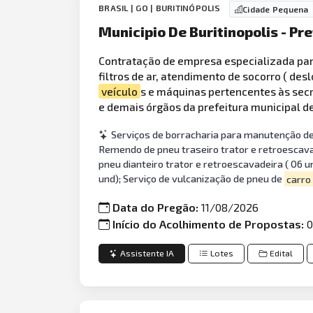
BRASIL | GO | BURITINÓPOLIS
Cidade Pequena
Municipio De Buritinopolis - Pr
Contratação de empresa especializada par
filtros de ar, atendimento de socorro ( d
veículo
s e máquinas pertencentes às secre
e demais órgãos da prefeitura municipal d
Serviços de borracharia para manutenção de
Remendo de pneu traseiro trator e retroescava
pneu dianteiro trator e retroescavadeira ( 06
und); Serviço de vulcanização de pneu de
carro
Data do Pregão:
11/08/2026
Início do Acolhimento de Propostas:
0
Assistente IA
Lotes
Edital