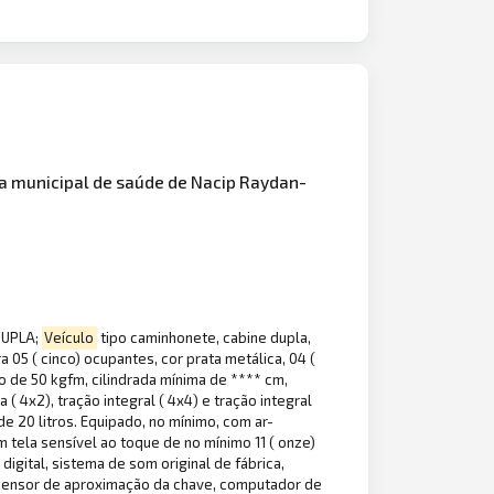
ria municipal de saúde de Nacip Raydan-
DUPLA;
Veículo
tipo caminhonete, cabine dupla,
 05 ( cinco) ocupantes, cor prata metálica, 04 (
o de 50 kgfm, cilindrada mínima de **** cm,
 ( 4x2), tração integral ( 4x4) e tração integral
 20 litros. Equipado, no mínimo, com ar-
m tela sensível ao toque de no mínimo 11 ( onze)
igital, sistema de som original de fábrica,
r sensor de aproximação da chave, computador de