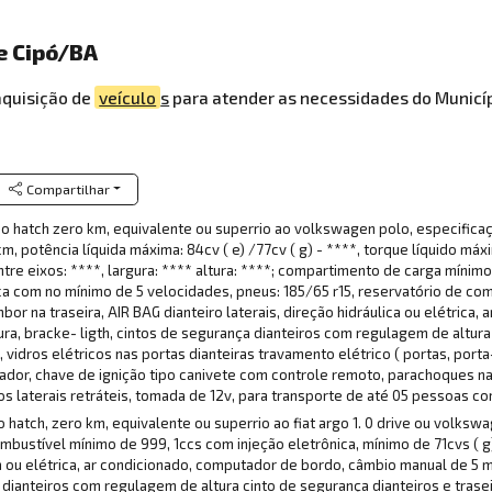
De Cipó/BA
aquisição de
veículo
s
para atender as necessidades do Municíp
Compartilhar
po hatch zero km, equivalente ou superrio ao volkswagen polo, especific
 potência líquida máxima: 84cv ( e) /77cv ( g) - ****, torque líquido máximo
re eixos: ****, largura: **** altura: ****; compartimento de carga mínimo:
ca com no mínimo de 5 velocidades, pneus: 185/65 r15, reservatório de com
or na traseira, AIR BAG dianteiro laterais, direção hidráulica ou elétrica,
ura, bracke- ligth, cintos de segurança dianteiros com regulagem de altura 
vidros elétricos nas portas dianteiras travamento elétrico ( portas, por
ador, chave de ignição tipo canivete com controle remoto, parachoques n
s laterais retráteis, tomada de 12v, para transporte de até 05 pessoas com 
 hatch, zero km, equivalente ou superrio ao fiat argo 1. 0 drive ou volk
stível mínimo de 999, 1ccs com injeção eletrônica, mínimo de 71cvs ( g) e
ica ou elétrica, ar condicionado, computador de bordo, câmbio manual de 5 
a dianteiros com regulagem de altura cinto de segurança dianteiros e trasei