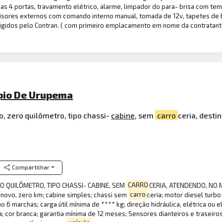
nas 4 portas, travamento elétrico, alarme, limpador do para- brisa com te
ovisores externos com comando interno manual, tomada de 12v, tapetes de
xigidos pelo Contran. ( com primeiro emplacamento em nome da contrata
pio De Urupema
, zero quilômetro, tipo chassi-
cabine
, sem
carro
ceria, desti
Compartilhar
RO QUILÔMETRO, TIPO CHASSI- CABINE, SEM
CARRO
CERIA, ATENDENDO, NO M
novo, zero km; cabine simples; chassi sem
carro
ceria; motor diesel turbo 
 marchas; carga útil mínima de **** kg; direção hidráulica, elétrica ou ele
; cor branca; garantia mínima de 12 meses; Sensores dianteiros e traseiros