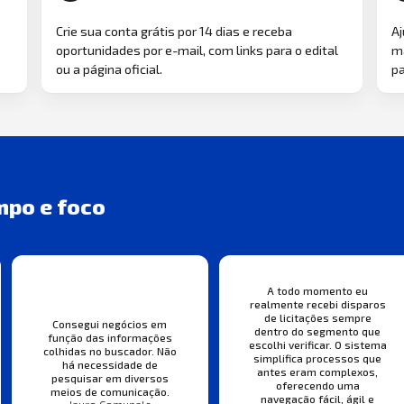
Crie sua conta grátis por 14 dias e receba
Aj
oportunidades por e-mail, com links para o edital
ma
ou a página oficial.
pa
mpo e foco
A todo momento eu
realmente recebi disparos
de licitações sempre
Consegui negócios em
dentro do segmento que
função das informações
escolhi verificar. O sistema
colhidas no buscador. Não
simplifica processos que
há necessidade de
antes eram complexos,
pesquisar em diversos
oferecendo uma
meios de comunicação.
navegação fácil, ágil e