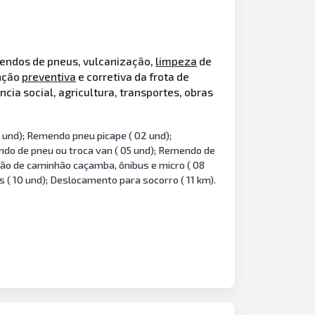
mendos de pneus, vulcanização,
limpeza
de
enção
preventiva
e corretiva da frota de
ia social, agricultura, transportes, obras
 und); Remendo pneu picape ( 02 und);
ndo de pneu ou troca van ( 05 und); Remendo de
ação de caminhão caçamba, ônibus e micro ( 08
as ( 10 und); Deslocamento para socorro ( 11 km).