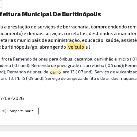
efeitura Municipal De Buritinópolis
a a prestação de serviços de borracharia, compreendendo re
eslocamento) e demais serviços correlatos, destinados à manut
tarias municipais de administração, educação, saúde, assistênc
e buritinópolis/go, abrangendo
veículo
s l
 frota Remendo de pneu para ônibus, caçamba, caminhão e micro ( 01
deira ( 03 und); Remendo de pneu grade e carretinha ( 04 und); Reme
 und); Remendo de pneu de
carro
aro 13 ( 07 und); Serviço de vulcaniz
aro 13, 14, 15 ( 09 und); Serviço de limpeza de filtro de ar das máquin
7/08/2026
Compartilhar