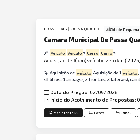
BRASIL | MG | PASSA QUATRO
Cidade Pequena
Camara Municipal De Passa Qua
Veiculo
Veiculo
s
Carro
Carro
s
Aquisição de 1( um)
veícul
o, zero km ( 2026
Aquisição de
veículo
Aquisição de 1
veículo
41 litros, 4 airbags ( 2 frontais, 2 laterais), 
Data do Pregão:
02/09/2026
Início do Acolhimento de Propostas:
0
Assistente IA
Lotes
Edital