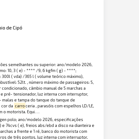
io de Cipó
ações semelhantes ou superior: ano/modelo 2026,
: 10, 3 ( e) - **** /9, 6 kgfm ( g) - ****;
 300l ( vda) /365 l ( volume teórico máximo),
bustível: 52lt. , número máximo de passageiros: 5,
 ar condicionado, câmbio manual de 5 marchas a
e pré- tensionador, luz interna com interruptor,
ta- malas e tampa do tanque do tanque de
a cor da
carro
ceria , parasóis com espelhos LD/LE,
o motorista. Equi. . .
swagen polo; ano/modelo 2026, especificações
 74cvs ( e), freios abs/ebd a disco na dianteira e
marchas a frente e 1 ré, banco do motorista com
ros de três pontos, luz interna com interruptor,