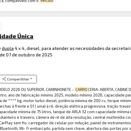
rica, compatíveis com o
veículo
nidade Única
e
dupla
4 x 4, diesel, para atender as necessidades da secreta
de 07 de outubro de 2025
Compartilhar
ELO 2026 OU SUPERIOR, CAMINHONETE -
CARRO
CERIA: ABERTA, CABINE 
ômetro, ano de fabricação mínimo 2025, modelo mínimo 2026, capacidade para
a de **** kg, motor turbo diesel, potência mínima de 200 cv, torque mínim
chas à frente e 01 ( uma) à ré, direção elétrica progressiva, tração traseira
pacidade mínima de 75 litros, tanque de ARLA 32 com capacidade mínima de
ianteiro e traseiro, câmera de ré de alta resolução, central multimídia co
Play sem fio, carregador de celular por indução, painel de instrumentos d
e Bluetooth, Wi- Fi embarcado, partida sem chave, abertura das portas po