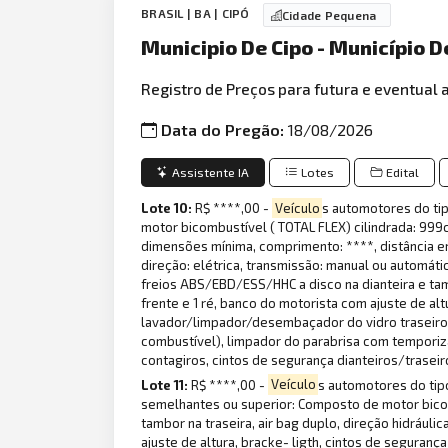
BRASIL | BA | CIPÓ
Cidade Pequena
Municipio De Cipo - Município 
Registro de Preços para futura e eventual 
Data do Pregão:
18/08/2026
Assistente IA
Lotes
Edital
Lote 10:
R$ ****,00 -
Veículo
s automotores do ti
motor bicombustível ( TOTAL FLEX) cilindrada: 999cm,
dimensões mínima, comprimento: ****, distância ent
direção: elétrica, transmissão: manual ou automáti
freios ABS/EBD/ESS/HHC a disco na dianteira e tamb
frente e 1 ré, banco do motorista com ajuste de alt
lavador/limpador/desembaçador do vidro traseiro, 
combustível), limpador do parabrisa com temporiz
contagiros, cintos de segurança dianteiros/traseiro
Lote 11:
R$ ****,00 -
Veículo
s automotores do tipo
semelhantes ou superior: Composto de motor bicombu
tambor na traseira, air bag duplo, direção hidrául
ajuste de altura, bracke- ligth, cintos de seguranç