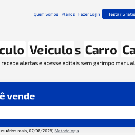
Quem Somos
Planos
Fazer Login
Testar Gráti
culo
Veiculo
s
Carro
C
, receba alertas e acesse editais sem garimpo manual
cê vende
2 usuários reais, 07/08/2026).
Metodologia