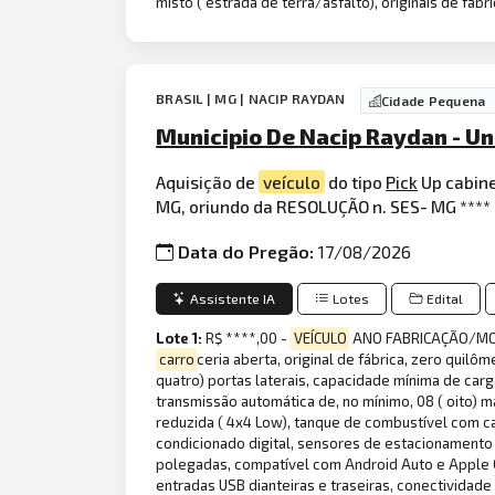
misto ( estrada de terra/asfalto), originais de fáb
BRASIL | MG | NACIP RAYDAN
Cidade Pequena
Municipio De Nacip Raydan - U
Aquisição de
veículo
do tipo
Pick
Up cabin
MG, oriundo da RESOLUÇÃO n. SES- MG **** 
Data do Pregão:
17/08/2026
Assistente IA
Lotes
Edital
Lote 1:
R$ ****,00 -
VEÍCULO
ANO FABRICAÇÃO/MOD
carro
ceria aberta, original de fábrica, zero quil
quatro) portas laterais, capacidade mínima de carg
transmissão automática de, no mínimo, 08 ( oito) mar
reduzida ( 4x4 Low), tanque de combustível com ca
condicionado digital, sensores de estacionamento d
polegadas, compatível com Android Auto e Apple Car
entradas USB dianteiras e traseiras, conectividad