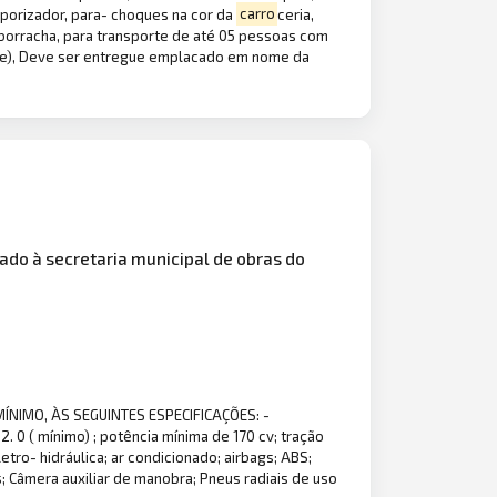
mporizador, para- choques na cor da
carro
ceria,
 borracha, para transporte de até 05 pessoas com
nte), Deve ser entregue emplacado em nome da
nado à secretaria municipal de obras do
ÍNIMO, ÀS SEGUINTES ESPECIFICAÇÕES: -
2. 0 ( mínimo) ; potência mínima de 170 cv; tração
tro- hidráulica; ar condicionado; airbags; ABS;
; Câmera auxiliar de manobra; Pneus radiais de uso