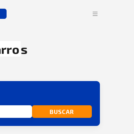
s
arro
s
BUSCAR