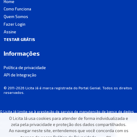
Home
Como Funciona
Quem Somos
Fazer Login
Assine
TESTAR GRÁTIS
Informações
Política de privacidade
API de Integração
© 2011-2026 Licita Já é marca registrada do Portal Genial. Todos os direitos
reservados.
O Licita Já limita-se à prestação de serviço de manutenção de banco de dados
de licitações, não participando dos processos.
O Licita Já usa cookies para atender de forma individualizada e
Algumas informações podem apresentar incorreções involuntárias. Consulte
zela pela privacidade e proteção dos dados compartilhados.
sempre o edital de cada licitação.
Ao navegar neste site, entendemos que você concorda com os