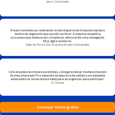
Jauro Comunale
A todo momento eu realmente recebi disparos de licitações sempre
dentro do segmento que escolhi verificar. O sistema simplifica
processos que antes eram complexos, oferecendo uma navegação
fácil, ágil e moderna.
Gabriel Picolo Da Silva Escarlado Guimarães
Com as palavras chaves escolhidas, consigo localizar muitas licitações
de meu interesse! Fico sabendo de abertura de editais com bastante
antecedência, tendo tempo hábil para se organizar para participar!
D Comaq
Começar teste grátis