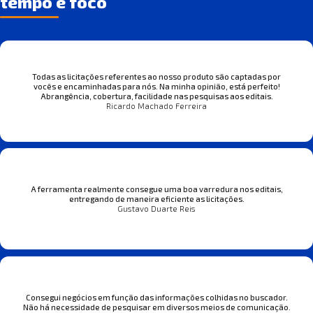
tempo e foco
Todas as licitações referentes ao nosso produto são captadas por
vocês e encaminhadas para nós. Na minha opinião, está perfeito!
Abrangência, cobertura, facilidade nas pesquisas aos editais.
Ricardo Machado Ferreira
A ferramenta realmente consegue uma boa varredura nos editais,
entregando de maneira eficiente as licitações.
Gustavo Duarte Reis
Consegui negócios em função das informações colhidas no buscador.
Não há necessidade de pesquisar em diversos meios de comunicação.