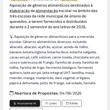
Aquisição de gêneros alimentícios destinados à
elaboração
da
alimentação
escolar no âmbito das
três escolas da rede municipal de ensino de
quevedos, a serem fornecidos e distribuídos
durante o 2 semestre do ano letivo de 2026.
Aquisição de gêneros alimentícios para a merenda
escolar. Gêneros alimentícios diversos, incluindo
abacate, abacaxi, açafrão, açúcar, amido de milho,
banana, batata inglesa, bolacha doce, bolacha salgada,
cacau em pó, café solúvel, carne moída, chocolate em pó,
coxa e sobrecoxa de frango, farinha de aveia, farinha de
milho, farinha de trigo, fermento biológico, fermento
químico, leite em pó, leite integral UHT, lentilha, maçã,
mamão, manga, manjericão, óleo vegetal, orégano,
páprica defumada, peito de frango, sal iodado, tomate.
Abertura de Propostas:
04/08/2026
Assistente IA
Lotes
Edital