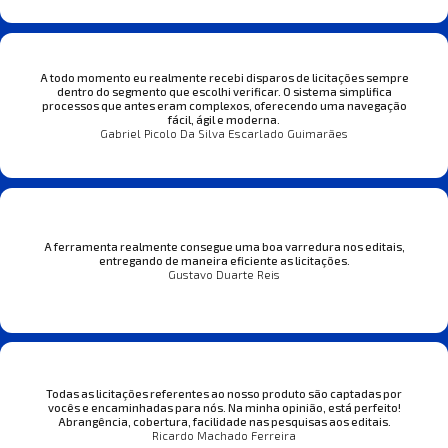
A todo momento eu realmente recebi disparos de licitações sempre
dentro do segmento que escolhi verificar. O sistema simplifica
processos que antes eram complexos, oferecendo uma navegação
fácil, ágil e moderna.
Gabriel Picolo Da Silva Escarlado Guimarães
A ferramenta realmente consegue uma boa varredura nos editais,
entregando de maneira eficiente as licitações.
Gustavo Duarte Reis
Todas as licitações referentes ao nosso produto são captadas por
vocês e encaminhadas para nós. Na minha opinião, está perfeito!
Abrangência, cobertura, facilidade nas pesquisas aos editais.
Ricardo Machado Ferreira