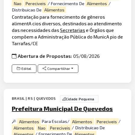
Nao
Pereciveis
/ Fornecimento De
Alimentos
/
Distribuicao De
Alimentos
Contratação para fornecimento de gêneros
alimentA cios diversos, destinados ao atendimento
das necessidades das
Secretarias
e Órgãos que
compõem a Administração Pública do MunicA pio de
Tarrafas/CE
Abertura de Propostas:
05/08/2026
Edital
Compartilhar
BRASIL | RS | QUEVEDOS
Cidade Pequena
Prefeitura Municipal De Quevedos
Alimentos
Para Escolas/
Alimentos
Pereciveis
/
Alimentos
Nao
Pereciveis
/ Distribuicao De
Alimentos
/ Fornecimento De
Alimentos