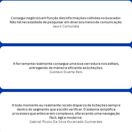
Consegui negócios em função das informações colhidas no buscador.
Não há necessidade de pesquisar em diversos meios de comunicação.
Jauro Comunale
A ferramenta realmente consegue uma boa varredura nos editais,
entregando de maneira eficiente as licitações.
Gustavo Duarte Reis
A todo momento eu realmente recebi disparos de licitações sempre
dentro do segmento que escolhi verificar. O sistema simplifica
processos que antes eram complexos, oferecendo uma navegação
fácil, ágil e moderna.
Gabriel Picolo Da Silva Escarlado Guimarães