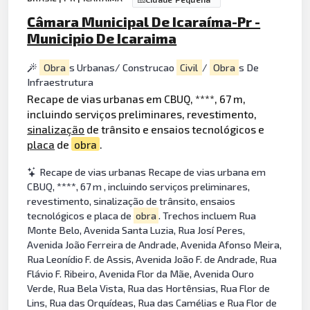
Câmara Municipal De Icaraíma-Pr -
Municipio De Icaraima
Obra
s Urbanas/ Construcao
Civil
/
Obra
s De
Infraestrutura
Recape de vias urbanas em CBUQ, ****, 67 m,
incluindo serviços preliminares, revestimento,
sinalização
de trânsito e ensaios tecnológicos e
placa
de
obra
.
Recape de vias urbanas Recape de vias urbana em
CBUQ, ****, 67 m , incluindo serviços preliminares,
revestimento, sinalização de trânsito, ensaios
tecnológicos e placa de
obra
. Trechos incluem Rua
Monte Belo, Avenida Santa Luzia, Rua Josí Peres,
Avenida João Ferreira de Andrade, Avenida Afonso Meira,
Rua Leonídio F. de Assis, Avenida João F. de Andrade, Rua
Flávio F. Ribeiro, Avenida Flor da Mãe, Avenida Ouro
Verde, Rua Bela Vista, Rua das Hortênsias, Rua Flor de
Lins, Rua das Orquídeas, Rua das Camélias e Rua Flor de