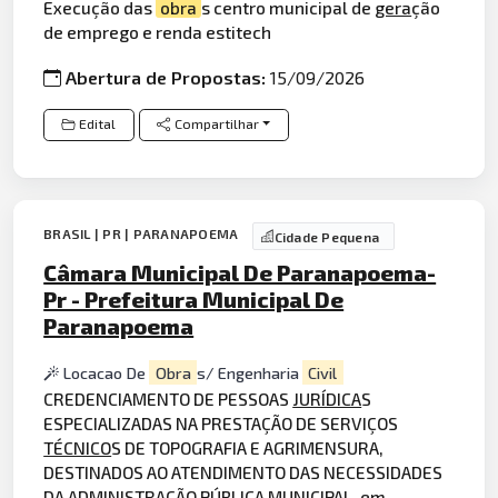
Execução das
obra
s centro municipal de
gera
ção
de emprego e renda estitech
Abertura de Propostas:
15/09/2026
Edital
Compartilhar
BRASIL | PR | PARANAPOEMA
Cidade Pequena
Câmara Municipal De Paranapoema-
Pr - Prefeitura Municipal De
Paranapoema
Locacao De
Obra
s/ Engenharia
Civil
CREDENCIAMENTO DE PESSOAS
JURÍDICA
S
ESPECIALIZADAS NA PRESTAÇÃO DE SERVIÇOS
TÉCNICO
S DE TOPOGRAFIA E AGRIMENSURA,
DESTINADOS AO ATENDIMENTO DAS NECESSIDADES
DA ADMINISTRAÇÃO PÚBLICA MUNICIPAL, em