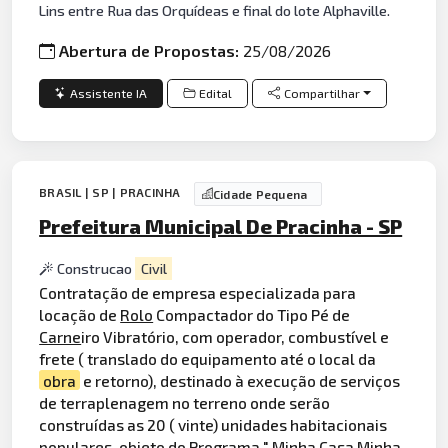
Lins entre Rua das Orquídeas e final do lote Alphaville.
Abertura de Propostas:
25/08/2026
Assistente IA
Edital
Compartilhar
BRASIL | SP | PRACINHA
Cidade Pequena
Prefeitura Municipal De Pracinha - SP
Construcao
Civil
Contratação de empresa especializada para
locação de
Rolo
Compactador do Tipo Pé de
Carne
iro Vibratório, com operador, combustível e
frete ( translado do equipamento até o local da
obra
e retorno), destinado à execução de serviços
de terraplenagem no terreno onde serão
construídas as 20 ( vinte) unidades habitacionais
populares, objeto do Programa " Minha Casa Minha