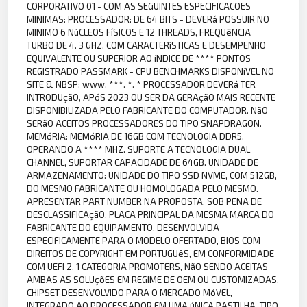
CORPORATIVO 01 - COM AS SEGUINTES ESPECIFICACOES
MINIMAS: PROCESSADOR: DE 64 BITS - DEVERá POSSUIR NO
MINIMO 6 NúCLEOS FíSICOS E 12 THREADS, FREQUêNCIA
TURBO DE 4. 3 GHZ, COM CARACTERíSTICAS E DESEMPENHO
EQUIVALENTE OU SUPERIOR AO íNDICE DE **** PONTOS
REGISTRADO PASSMARK - CPU BENCHMARKS DISPONíVEL NO
SITE & NBSP; www. ***. *. * PROCESSADOR DEVERá TER
INTRODUçãO, APóS 2023 OU SER DA GERAçãO MAIS RECENTE
DISPONIBILIZADA PELO FABRICANTE DO COMPUTADOR. NãO
SERãO ACEITOS PROCESSADORES DO TIPO SNAPDRAGON.
MEMóRIA: MEMóRIA DE 16GB COM TECNOLOGIA DDR5,
OPERANDO A **** MHZ. SUPORTE A TECNOLOGIA DUAL
CHANNEL, SUPORTAR CAPACIDADE DE 64GB. UNIDADE DE
ARMAZENAMENTO: UNIDADE DO TIPO SSD NVME, COM 512GB,
DO MESMO FABRICANTE OU HOMOLOGADA PELO MESMO.
APRESENTAR PART NUMBER NA PROPOSTA, SOB PENA DE
DESCLASSIFICAçãO. PLACA PRINCIPAL DA MESMA MARCA DO
FABRICANTE DO EQUIPAMENTO, DESENVOLVIDA
ESPECIFICAMENTE PARA O MODELO OFERTADO, BIOS COM
DIREITOS DE COPYRIGHT EM PORTUGUêS, EM CONFORMIDADE
COM UEFI 2. 1 CATEGORIA PROMOTERS, NãO SENDO ACEITAS
AMBAS AS SOLUçõES EM REGIME DE OEM OU CUSTOMIZADAS.
CHIPSET DESENVOLVIDO PARA O MERCADO MóVEL,
INTEGRADO AO PROCESSADOR EM UMA úNICA PASTILHA, TIPO