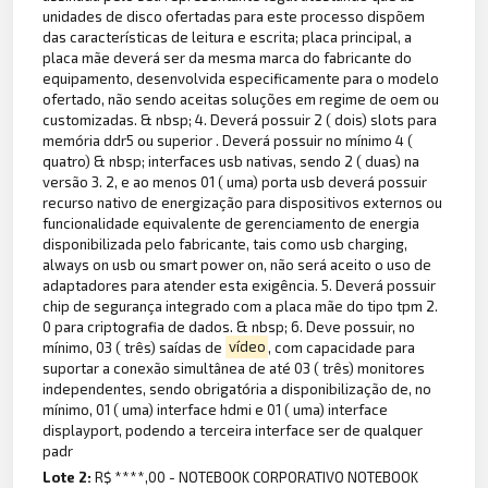
unidades de disco ofertadas para este processo dispõem
das características de leitura e escrita; placa principal, a
placa mãe deverá ser da mesma marca do fabricante do
equipamento, desenvolvida especificamente para o modelo
ofertado, não sendo aceitas soluções em regime de oem ou
customizadas. & nbsp; 4. Deverá possuir 2 ( dois) slots para
memória ddr5 ou superior . Deverá possuir no mínimo 4 (
quatro) & nbsp; interfaces usb nativas, sendo 2 ( duas) na
versão 3. 2, e ao menos 01 ( uma) porta usb deverá possuir
recurso nativo de energização para dispositivos externos ou
funcionalidade equivalente de gerenciamento de energia
disponibilizada pelo fabricante, tais como usb charging,
always on usb ou smart power on, não será aceito o uso de
adaptadores para atender esta exigência. 5. Deverá possuir
chip de segurança integrado com a placa mãe do tipo tpm 2.
0 para criptografia de dados. & nbsp; 6. Deve possuir, no
mínimo, 03 ( três) saídas de
vídeo
, com capacidade para
suportar a conexão simultânea de até 03 ( três) monitores
independentes, sendo obrigatória a disponibilização de, no
mínimo, 01 ( uma) interface hdmi e 01 ( uma) interface
displayport, podendo a terceira interface ser de qualquer
padr
Lote 2:
R$ ****,00 - NOTEBOOK CORPORATIVO NOTEBOOK