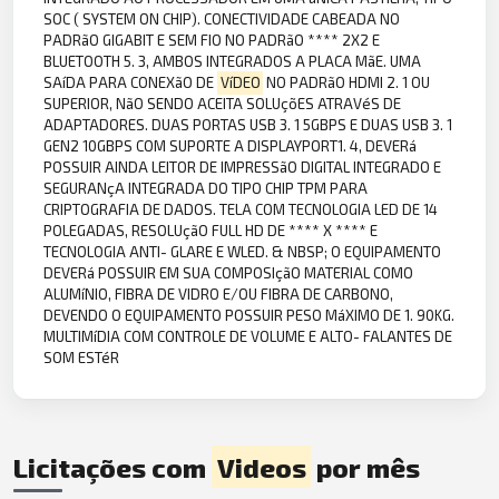
SOC ( SYSTEM ON CHIP). CONECTIVIDADE CABEADA NO
PADRãO GIGABIT E SEM FIO NO PADRãO **** 2X2 E
BLUETOOTH 5. 3, AMBOS INTEGRADOS A PLACA MãE. UMA
SAíDA PARA CONEXãO DE
VíDEO
NO PADRãO HDMI 2. 1 OU
SUPERIOR, NãO SENDO ACEITA SOLUçõES ATRAVéS DE
ADAPTADORES. DUAS PORTAS USB 3. 1 5GBPS E DUAS USB 3. 1
GEN2 10GBPS COM SUPORTE A DISPLAYPORT1. 4, DEVERá
POSSUIR AINDA LEITOR DE IMPRESSãO DIGITAL INTEGRADO E
SEGURANçA INTEGRADA DO TIPO CHIP TPM PARA
CRIPTOGRAFIA DE DADOS. TELA COM TECNOLOGIA LED DE 14
POLEGADAS, RESOLUçãO FULL HD DE **** X **** E
TECNOLOGIA ANTI- GLARE E WLED. & NBSP; O EQUIPAMENTO
DEVERá POSSUIR EM SUA COMPOSIçãO MATERIAL COMO
ALUMíNIO, FIBRA DE VIDRO E/OU FIBRA DE CARBONO,
DEVENDO O EQUIPAMENTO POSSUIR PESO MáXIMO DE 1. 90KG.
MULTIMíDIA COM CONTROLE DE VOLUME E ALTO- FALANTES DE
SOM ESTéR
Licitações com
Videos
por mês