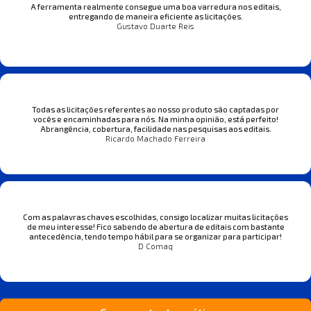
A ferramenta realmente consegue uma boa varredura nos editais,
entregando de maneira eficiente as licitações.
Gustavo Duarte Reis
Todas as licitações referentes ao nosso produto são captadas por
vocês e encaminhadas para nós. Na minha opinião, está perfeito!
Abrangência, cobertura, facilidade nas pesquisas aos editais.
Ricardo Machado Ferreira
Com as palavras chaves escolhidas, consigo localizar muitas licitações
de meu interesse! Fico sabendo de abertura de editais com bastante
antecedência, tendo tempo hábil para se organizar para participar!
D Comaq