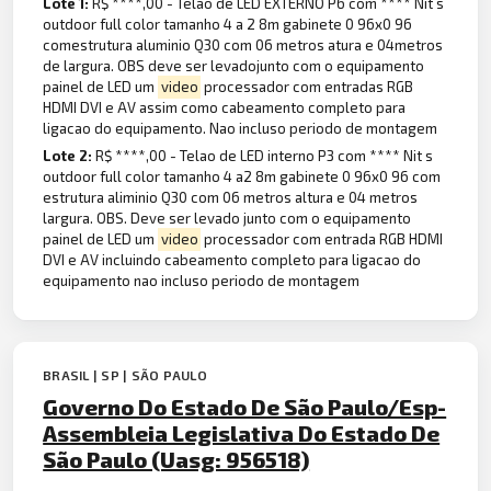
Lote 1:
R$ ****,00 - Telao de LED EXTERNO P6 com **** Nit s
outdoor full color tamanho 4 a 2 8m gabinete 0 96x0 96
comestrutura aluminio Q30 com 06 metros atura e 04metros
de largura. OBS deve ser levadojunto com o equipamento
painel de LED um
video
processador com entradas RGB
HDMI DVI e AV assim como cabeamento completo para
ligacao do equipamento. Nao incluso periodo de montagem
Lote 2:
R$ ****,00 - Telao de LED interno P3 com **** Nit s
outdoor full color tamanho 4 a2 8m gabinete 0 96x0 96 com
estrutura aliminio Q30 com 06 metros altura e 04 metros
largura. OBS. Deve ser levado junto com o equipamento
painel de LED um
video
processador com entrada RGB HDMI
DVI e AV incluindo cabeamento completo para ligacao do
equipamento nao incluso periodo de montagem
BRASIL | SP | SÃO PAULO
Governo Do Estado De São Paulo/Esp-
Assembleia Legislativa Do Estado De
São Paulo (Uasg: 956518)