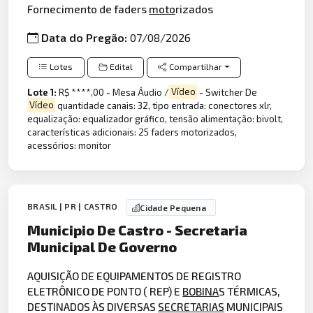
Fornecimento de faders
moto
rizados
Data do Pregão:
07/08/2026
Lotes
Edital
Compartilhar
Lote 1:
R$ ****,00 - Mesa Áudio /
Vídeo
- Switcher De
Vídeo
quantidade canais: 32, tipo entrada: conectores xlr,
equalização: equalizador gráfico, tensão alimentação: bivolt,
características adicionais: 25 faders motorizados,
acessórios: monitor
BRASIL | PR | CASTRO
Cidade Pequena
Municipio De Castro - Secretaria
Municipal De Governo
AQUISIÇÃO DE EQUIPAMENTOS DE REGISTRO
ELETRÔNICO DE PONTO ( REP) E
BOBINA
S TÉRMICAS,
DESTINADOS ÀS DIVERSAS
SECRETARIAS
MUNICIPAIS