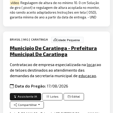
vídeo
Regulagem de altura de no mínimo 10. 0 cm Solução
de giro ( pivot) e regulagem de altura acoplada no monitor,
não sendo aceito adaptadores Instruções em tela ( OSD),
garantia mínima de ano a partir da data de entrega. - UND
BRASIL | MG | CARATINGA
Cidade Pequena
Municipio De Caratinga - Prefeitura
Municipal De Caratinga
Contratacao de empresa especializada na
loca
cao
de teloes destinados ao atendimento das
demandas da secretaria municipal de
educacao
.
Data do Pregão:
17/08/2026
Assistente IA
Lotes
Edital
Compartilhar