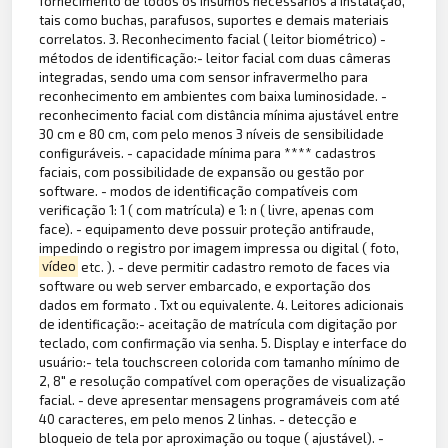
fornecimento de todos os insumos necessários à instalação,
tais como buchas, parafusos, suportes e demais materiais
correlatos. 3. Reconhecimento facial ( leitor biométrico) -
métodos de identificação:- leitor facial com duas câmeras
integradas, sendo uma com sensor infravermelho para
reconhecimento em ambientes com baixa luminosidade. -
reconhecimento facial com distância mínima ajustável entre
30 cm e 80 cm, com pelo menos 3 níveis de sensibilidade
configuráveis. - capacidade mínima para **** cadastros
faciais, com possibilidade de expansão ou gestão por
software. - modos de identificação compatíveis com
verificação 1: 1 ( com matrícula) e 1: n ( livre, apenas com
face). - equipamento deve possuir proteção antifraude,
impedindo o registro por imagem impressa ou digital ( foto,
vídeo
etc. ). - deve permitir cadastro remoto de faces via
software ou web server embarcado, e exportação dos
dados em formato . Txt ou equivalente. 4. Leitores adicionais
de identificação:- aceitação de matrícula com digitação por
teclado, com confirmação via senha. 5. Display e interface do
usuário:- tela touchscreen colorida com tamanho mínimo de
2, 8" e resolução compatível com operações de visualização
facial. - deve apresentar mensagens programáveis com até
40 caracteres, em pelo menos 2 linhas. - detecção e
bloqueio de tela por aproximação ou toque ( ajustável). -