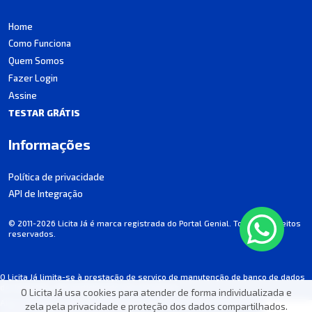
Home
Como Funciona
Quem Somos
Fazer Login
Assine
TESTAR GRÁTIS
Informações
Política de privacidade
API de Integração
© 2011-2026 Licita Já é marca registrada do Portal Genial. Todos os direitos
reservados.
O Licita Já limita-se à prestação de serviço de manutenção de banco de dados
de licitações, não participando dos processos.
O Licita Já usa cookies para atender de forma individualizada e
Algumas informações podem apresentar incorreções involuntárias. Consulte
zela pela privacidade e proteção dos dados compartilhados.