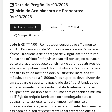
Data do Pregão:
14/08/2026
Início do Acolhimento de Propostas:
04/08/2026
Assistente IA
Lotes
Edital
Compartilhar
Lote 1:
R$ ****,00 - Computador corporativo sff e monitor
23, 8. 1. Processador: de 64 bits - deverá possuir 6 núcleos
físicos , frequência de operação de 4. 6ghz em modo turbo .
Possuir no mínimo **** ( vinte e um mil pontos) no passmark
software, auditados pelo benchmark e auferidos através do
site: www. Cpubenchmark. Net. . & nbsp; 2. Memoria: devera
possuir 16 gb de memoria ddr5 ou superior, instalada em 1
módulo, operando a 4. 800mt/s ou superior, deve dispor de
um slot livre e suportar capacidade de 64gb. 3. Unidade de
armazenamento: deverá estar instalada internamente ao
equipamento, do tipo ssd m. 2 nvme com capacidade mínima
de 512gb do próprio fabricante ou homologado para o
equipamento, apresentar part number juntamente a
proposta e declaração emitida pelo fabricante devidamente
assinada pelo seu representante legal atestando que as