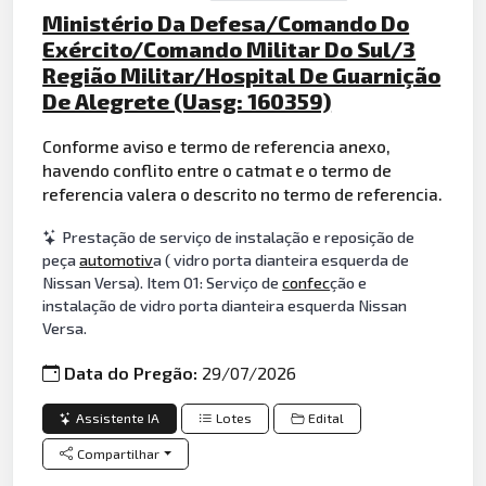
Ministério Da Defesa/Comando Do
Exército/Comando Militar Do Sul/3
Região Militar/Hospital De Guarnição
De Alegrete (Uasg: 160359)
Conforme aviso e termo de referencia anexo,
havendo conflito entre o catmat e o termo de
referencia valera o descrito no termo de referencia.
Prestação de serviço de instalação e reposição de
peça
automotiv
a ( vidro porta dianteira esquerda de
Nissan Versa). Item 01: Serviço de
confec
ção e
instalação de vidro porta dianteira esquerda Nissan
Versa.
Data do Pregão:
29/07/2026
Assistente IA
Lotes
Edital
Compartilhar