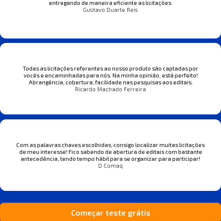
entregando de maneira eficiente as licitações.
Gustavo Duarte Reis
Todas as licitações referentes ao nosso produto são captadas por
vocês e encaminhadas para nós. Na minha opinião, está perfeito!
Abrangência, cobertura, facilidade nas pesquisas aos editais.
Ricardo Machado Ferreira
Com as palavras chaves escolhidas, consigo localizar muitas licitações
de meu interesse! Fico sabendo de abertura de editais com bastante
antecedência, tendo tempo hábil para se organizar para participar!
D Comaq
Começar teste grátis