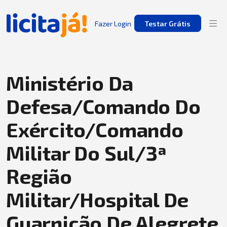
Fazer Login
Testar Grátis
Ministério Da
Defesa/Comando Do
Exército/Comando
Militar Do Sul/3ª
Região
Militar/Hospital De
Guarnição De Alegrete