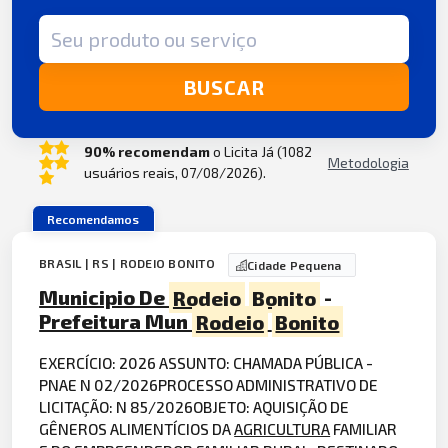
Termo de busca
BUSCAR
90% recomendam
o Licita Já (1082
Metodologia
usuários reais, 07/08/2026).
Recomendamos
BRASIL | RS | RODEIO BONITO
Cidade Pequena
Municipio De
Rodeio
Bonito
-
Prefeitura Mun
Rodeio
Bonito
EXERCÍCIO: 2026 ASSUNTO: CHAMADA PÚBLICA -
PNAE N 02/2026PROCESSO ADMINISTRATIVO DE
LICITAÇÃO: N 85/2026OBJETO: AQUISIÇÃO DE
GÊNEROS ALIMENTÍCIOS DA
AGRICULTURA
FAMILIAR