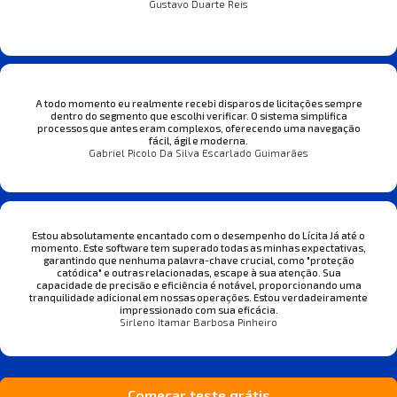
Gustavo Duarte Reis
A todo momento eu realmente recebi disparos de licitações sempre
dentro do segmento que escolhi verificar. O sistema simplifica
processos que antes eram complexos, oferecendo uma navegação
fácil, ágil e moderna.
Gabriel Picolo Da Silva Escarlado Guimarães
Estou absolutamente encantado com o desempenho do Lícita Já até o
momento. Este software tem superado todas as minhas expectativas,
garantindo que nenhuma palavra-chave crucial, como "proteção
catódica" e outras relacionadas, escape à sua atenção. Sua
capacidade de precisão e eficiência é notável, proporcionando uma
tranquilidade adicional em nossas operações. Estou verdadeiramente
impressionado com sua eficácia.
Sirleno Itamar Barbosa Pinheiro
Começar teste grátis