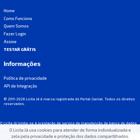
Home
Como Funciona
Quem Somos
Fazer Login
Assine
TESTAR GRÁTIS
Informações
Política de privacidade
API de Integração
© 2011-2026 Licita Já é marca registrada do Portal Genial. Todos os direitos
reservados.
O Licita Já limita-se à prestação de serviço de manutenção de banco de dados
de licitações, não participando dos processos.
O Licita Já usa cookies para atender de forma individualizada e
Algumas informações podem apresentar incorreções involuntárias. Consulte
zela pela privacidade e proteção dos dados compartilhados.
sempre o edital de cada licitação.