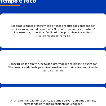
tempo e foco
Todas as licitações referentes ao nosso produto são captadas por
vocês e encaminhadas para nós. Na minha opinião, está perfeito!
Abrangência, cobertura, facilidade nas pesquisas aos editais.
Ricardo Machado Ferreira
Consegui negócios em função das informações colhidas no buscador.
Não há necessidade de pesquisar em diversos meios de comunicação.
Jauro Comunale
A ferramenta realmente consegue uma boa varredura nos editais,
entregando de maneira eficiente as licitações.