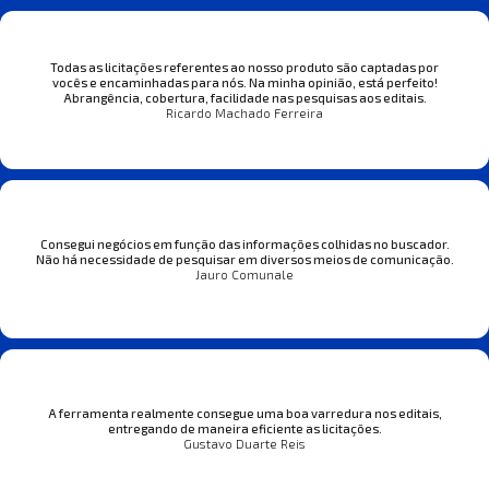
Todas as licitações referentes ao nosso produto são captadas por
vocês e encaminhadas para nós. Na minha opinião, está perfeito!
Abrangência, cobertura, facilidade nas pesquisas aos editais.
Ricardo Machado Ferreira
Consegui negócios em função das informações colhidas no buscador.
Não há necessidade de pesquisar em diversos meios de comunicação.
Jauro Comunale
A ferramenta realmente consegue uma boa varredura nos editais,
entregando de maneira eficiente as licitações.
Gustavo Duarte Reis