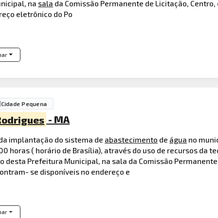
nicipal, na
sala
da Comissão Permanente de Licitação, Centro,
eço eletrônico do Po
har
Cidade Pequena
Rodrigues
- MA
 da implantação do sistema de
abastecimento
de
água
no munic
00 horas ( horário de Brasília), através do uso de recursos da te
o desta Prefeitura Municipal, na sala da Comissão Permanente 
contram- se disponíveis no endereço e
har