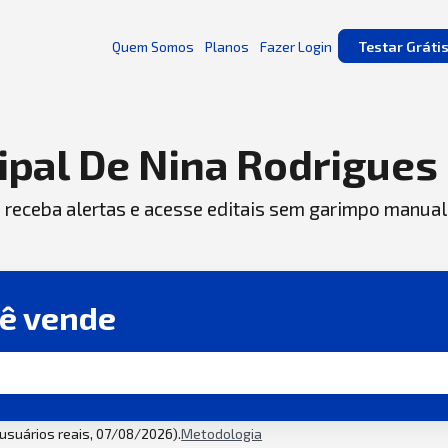
Quem Somos
Planos
Fazer Login
Testar Gráti
ipal De Nina Rodrigues
, receba alertas e acesse editais sem garimpo manual
cê vende
2 usuários reais, 07/08/2026).
Metodologia