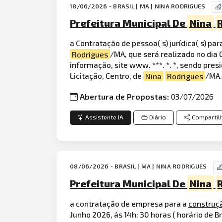
18/06/2026 - BRASIL | MA | NINA RODRIGUES
Prefeitura Municipal De
Nina
a Contratação de pessoa( s) jurídica( s) p
Rodrigues
/MA, que será realizado no dia 0
informação, site www. ***. *. *, sendo pres
Licitação, Centro, de
Nina
Rodrigues
/MA.
Abertura de Propostas:
03/07/2026
Assistente IA
Diário
Compartil
08/06/2026 - BRASIL | MA | NINA RODRIGUES
Prefeitura Municipal De
Nina
a contratação de empresa para a
construç
Junho 2026, ás 14h: 30 horas ( horário de B