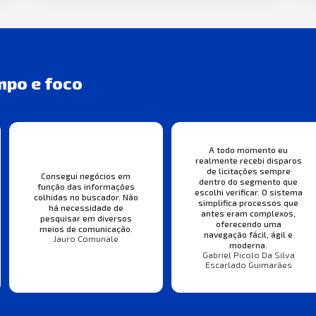
mpo e foco
A todo momento eu
realmente recebi disparos
de licitações sempre
Consegui negócios em
dentro do segmento que
função das informações
escolhi verificar. O sistema
colhidas no buscador. Não
simplifica processos que
há necessidade de
antes eram complexos,
pesquisar em diversos
oferecendo uma
meios de comunicação.
navegação fácil, ágil e
Jauro Comunale
moderna.
Gabriel Picolo Da Silva
Escarlado Guimarães