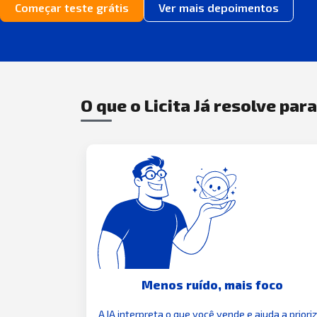
Começar teste grátis
Ver mais depoimentos
O que o Licita Já resolve par
Menos ruído, mais foco
A IA interpreta o que você vende e ajuda a priori