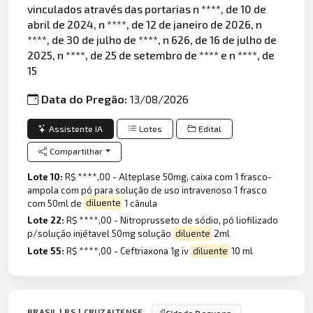
vinculados através das portarias n ****, de 10 de
abril de 2024, n ****, de 12 de janeiro de 2026, n
****, de 30 de julho de ****, n 626, de 16 de julho de
2025, n ****, de 25 de setembro de **** e n ****, de
15
Data do Pregão:
13/08/2026
Assistente IA
Lotes
Edital
Compartilhar
Lote 10:
R$ ****,00 - Alteplase 50mg, caixa com 1 frasco-
ampola com pó para solução de uso intravenoso 1 frasco
com 50ml de
diluente
1 cânula
Lote 22:
R$ ****,00 - Nitroprusseto de sódio, pó liofilizado
p/solução injétavel 50mg solução
diluente
2ml
Lote 55:
R$ ****,00 - Ceftriaxona 1g iv
diluente
10 ml
BRASIL | RS | CRUZALTENSE