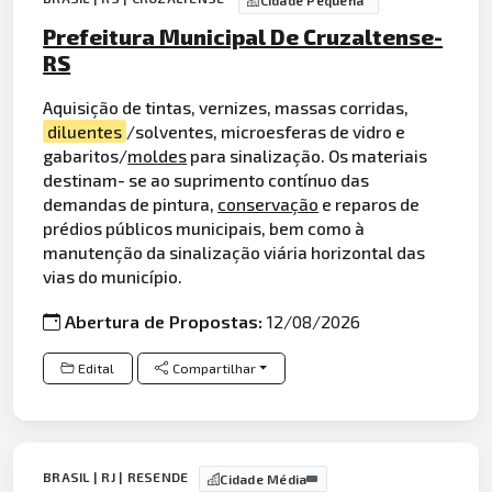
Cidade Pequena
Prefeitura Municipal De Cruzaltense-
RS
Aquisição de tintas, vernizes, massas corridas,
diluentes
/solventes, microesferas de vidro e
gabaritos/
moldes
para sinalização. Os materiais
destinam- se ao suprimento contínuo das
demandas de pintura,
conservação
e reparos de
prédios públicos municipais, bem como à
manutenção da sinalização viária horizontal das
vias do município.
Abertura de Propostas:
12/08/2026
Edital
Compartilhar
BRASIL | RJ | RESENDE
Cidade Média