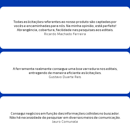
Todas as licitações referentes ao nosso produto são captadas por
vocês e encaminhadas para nós. Na minha opinião, está perfeito!
Abrangência, cobertura, facilidade nas pesquisas aos editais.
Ricardo Machado Ferreira
A ferramenta realmente consegue uma boa varredura nos editais,
entregando de maneira eficiente as licitações.
Gustavo Duarte Reis
Consegui negócios em função das informações colhidas no buscador.
Não há necessidade de pesquisar em diversos meios de comunicação.
Jauro Comunale