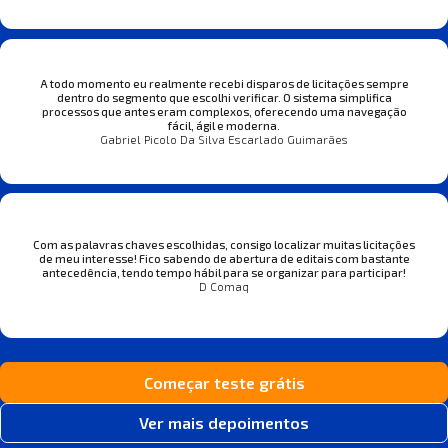
A todo momento eu realmente recebi disparos de licitações sempre
dentro do segmento que escolhi verificar. O sistema simplifica
processos que antes eram complexos, oferecendo uma navegação
fácil, ágil e moderna.
Gabriel Picolo Da Silva Escarlado Guimarães
Com as palavras chaves escolhidas, consigo localizar muitas licitações
de meu interesse! Fico sabendo de abertura de editais com bastante
antecedência, tendo tempo hábil para se organizar para participar!
D Comaq
Começar teste grátis
Ver mais depoimentos