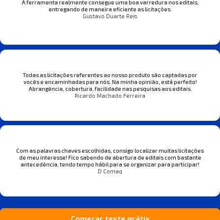
A ferramenta realmente consegue uma boa varredura nos editais,
entregando de maneira eficiente as licitações.
Gustavo Duarte Reis
Todas as licitações referentes ao nosso produto são captadas por
vocês e encaminhadas para nós. Na minha opinião, está perfeito!
Abrangência, cobertura, facilidade nas pesquisas aos editais.
Ricardo Machado Ferreira
Com as palavras chaves escolhidas, consigo localizar muitas licitações
de meu interesse! Fico sabendo de abertura de editais com bastante
antecedência, tendo tempo hábil para se organizar para participar!
D Comaq
Começar teste grátis