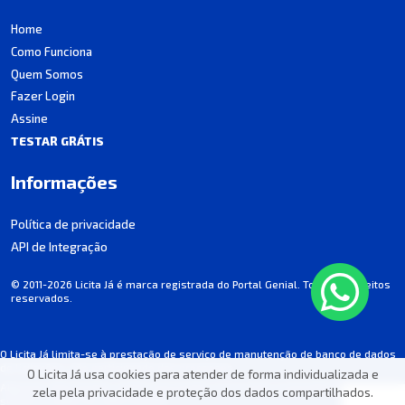
Home
Como Funciona
Quem Somos
Fazer Login
Assine
TESTAR GRÁTIS
Informações
Política de privacidade
API de Integração
© 2011-2026 Licita Já é marca registrada do Portal Genial. Todos os direitos
reservados.
O Licita Já limita-se à prestação de serviço de manutenção de banco de dados
de licitações, não participando dos processos.
O Licita Já usa cookies para atender de forma individualizada e
Algumas informações podem apresentar incorreções involuntárias. Consulte
zela pela privacidade e proteção dos dados compartilhados.
sempre o edital de cada licitação.