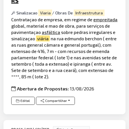
RS
Sinalizacao
Viaria
/ Obras De
Infraestrutura
Contrataçao de empresa, em regime de
empreitada
global, material e mao de obra, para serviços de
pavimentaçao
asfáltica
sobre pedras irregulares e
sinalizaçao
viária
na rua edmundo berchon ( entre
as ruas general câmara e general portugal), com
extensao de 416, 7 m - com recursos de emenda
parlamentar federal ( lote 1) e nas avenidas sete de
setembro ( toda a extensao) e ipiranga ( entre av.
Sete de setembro e a rua ceará), com extensao de
****, 85 m ( lote 2).
Abertura de Propostas:
13/08/2026
Edital
Compartilhar