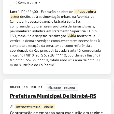
Compartilhar
Lote 1:
R$ ****,00 - Execução de obra de
infraestrutura
viária
destinada à pavimentação urbana na Avenida Ivo
Carnelos, Travessa Guarujá e Estrada Santa Fé,
compreendendo drenagem profunda de águas pluviais,
pavimentação asfáltica em Tratamento Superficial Duplo
TSD, meio- fio e sarjetas, sinalização
viária
horizontal e
vertical e demais serviços complementares necessários à
completa execução da obra, tendo como referência a
coordenada da Rua principal: Estrada Santa Fé, coordenada
inicial: 10? 48` 0. 26` S 55? 26` **** O, coordenada final: 10?
47` **** S 55? 25` **** O, totalizando uma área de ****, 22
m, no Município de Colíder/MT.
BRASIL | RS | IBIRUBÁ
Cidade Pequena
Prefeitura Municipal De Ibirubá-RS
Infraestrutura
Viaria
Contratação de empresa para execução em regime