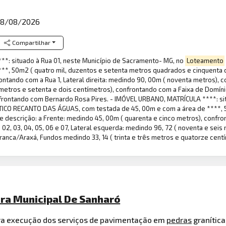
8/08/2026
Compartilhar
*: situado à Rua 01, neste Município de Sacramento- MG, no
Loteamento
**, 50m2 ( quatro mil, duzentos e setenta metros quadrados e cinquenta c
ntando com a Rua 1, Lateral direita: medindo 90, 00m ( noventa metros), co
 metros e setenta e dois centímetros), confrontando com a Faixa de Domín
onfrontando com Bernardo Rosa Pires. - IMÓVEL URBANO, MATRÍCULA ****: si
O RECANTO DAS ÁGUAS, com testada de 45, 00m e com a área de ****, 50
descrição: a Frente: medindo 45, 00m ( quarenta e cinco metros), confront
2, 03, 04, 05, 06 e 07, Lateral esquerda: medindo 96, 72 ( noventa e seis 
anca/Araxá, Fundos medindo 33, 14 ( trinta e três metros e quatorze cent
ura Municipal De Sanharó
ra execução dos serviços de pavimentação em
pedras
granític