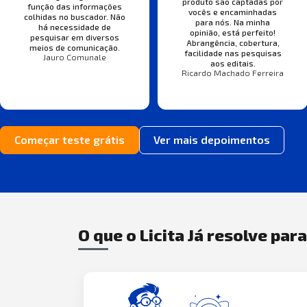
produto são captadas por
função das informações
vocês e encaminhadas
colhidas no buscador. Não
para nós. Na minha
há necessidade de
opinião, está perfeito!
pesquisar em diversos
Abrangência, cobertura,
meios de comunicação.
facilidade nas pesquisas
Jauro Comunale
aos editais.
Ricardo Machado Ferreira
Começar teste grátis
Ver mais depoimentos
O que o Licita Já resolve par