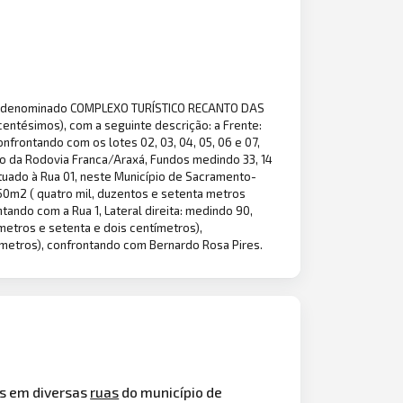
denominado COMPLEXO TURÍSTICO RECANTO DAS
entésimos), com a seguinte descrição: a Frente:
nfrontando com os lotes 02, 03, 04, 05, 06 e 07,
io da Rodovia Franca/Araxá, Fundos medindo 33, 14
tuado à Rua 01, neste Município de Sacramento-
m2 ( quatro mil, duzentos e setenta metros
ando com a Rua 1, Lateral direita: medindo 90,
metros e setenta e dois centímetros),
ímetros), confrontando com Bernardo Rosa Pires.
as em diversas
ruas
do município de