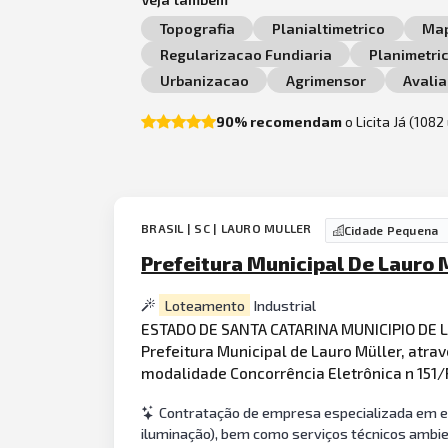
Topografia
Planialtimetrico
Ma
Regularizacao Fundiaria
Planimetri
Urbanizacao
Agrimensor
Avali
90% recomendam
o Licita Já (108
BRASIL | SC | LAURO MULLER
Cidade Pequena
Prefeitura Municipal De Lauro M
Loteamento
Industrial
ESTADO DE SANTA CATARINA MUNICIPIO D
Prefeitura Municipal de Lauro Müller, atra
modalidade Concorrência Eletrônica n 15
Contratação de empresa especializada em el
iluminação), bem como serviços técnicos ambie