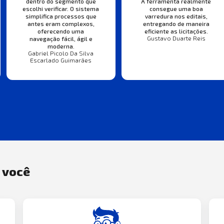
A ferramenta realmente
dentro do segmento que
consegue uma boa
escolhi verificar. O sistema
varredura nos editais,
simplifica processos que
entregando de maneira
antes eram complexos,
eficiente as licitações.
oferecendo uma
Gustavo Duarte Reis
navegação fácil, ágil e
moderna.
Gabriel Picolo Da Silva
Escarlado Guimarães
a você