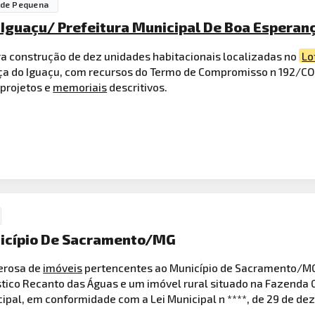
ade Pequena
 Iguaçu/ Prefeitura Municipal De Boa Esperan
a construção de dez unidades habitacionais localizadas no
Lo
ança do Iguaçu, com recursos do Termo de Compromisso n 192/C
 projetos e
memoriais
descritivos.
nicípio De Sacramento/MG
nerosa de
imóveis
pertencentes ao Município de Sacramento/
tico Recanto das Águas e um imóvel rural situado na Fazenda G
cipal, em conformidade com a Lei Municipal n ****, de 29 de d