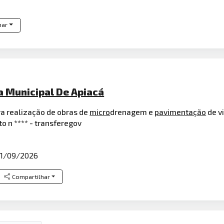
har
ra Municipal De Apiacá
a realização de obras de
micro
drenagem e
pavimentação
de vi
o n **** - transferegov
1/09/2026
Compartilhar