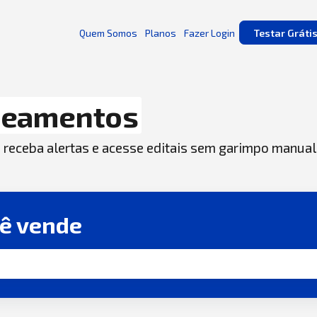
Quem Somos
Planos
Fazer Login
Testar Gráti
teamentos
, receba alertas e acesse editais sem garimpo manual
cê vende