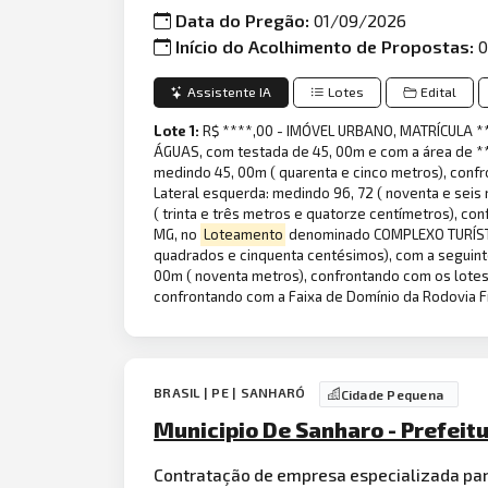
Data do Pregão:
01/09/2026
Início do Acolhimento de Propostas:
0
Assistente IA
Lotes
Edital
Lote 1:
R$ ****,00 - IMÓVEL URBANO, MATRÍCULA ***
ÁGUAS, com testada de 45, 00m e com a área de **
medindo 45, 00m ( quarenta e cinco metros), confro
Lateral esquerda: medindo 96, 72 ( noventa e seis
( trinta e três metros e quatorze centímetros), c
MG, no
Loteamento
denominado COMPLEXO TURÍSTIC
quadrados e cinquenta centésimos), com a seguinte 
00m ( noventa metros), confrontando com os lotes 0
confrontando com a Faixa de Domínio da Rodovia Fr
BRASIL | PE | SANHARÓ
Cidade Pequena
Municipio De Sanharo - Prefeit
Contratação de empresa especializada pa