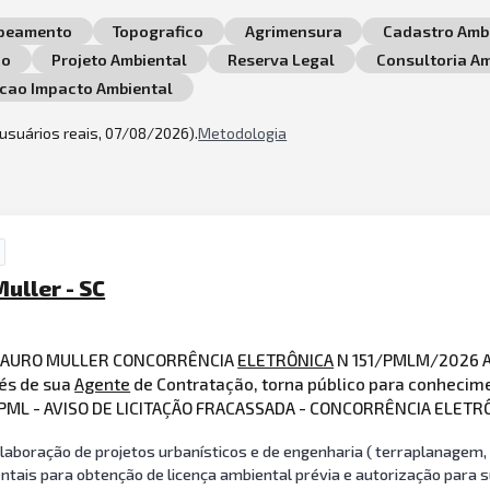
peamento
Topografico
Agrimensura
Cadastro Ambi
co
Projeto Ambiental
Reserva Legal
Consultoria Am
acao Impacto Ambiental
2 usuários reais, 07/08/2026).
Metodologia
uller - SC
E LAURO MULLER CONCORRÊNCIA
ELETRÔNICA
N 151/PMLM/2026 A
vés de sua
Agente
de Contratação, torna público para conhecime
1/PML - AVISO DE LICITAÇÃO FRACASSADA - CONCORRÊNCIA ELET
aboração de projetos urbanísticos e de engenharia ( terraplanagem, 
ntais para obtenção de licença ambiental prévia e autorização par