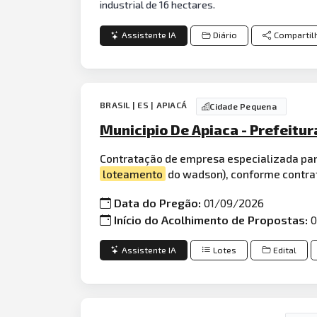
industrial de 16 hectares.
Assistente IA
Diário
Compartil
BRASIL | ES | APIACÁ
Cidade Pequena
Municipio De Apiaca - Prefeitu
Contratação de empresa especializada par
loteamento
do wadson), conforme contrat
Data do Pregão:
01/09/2026
Início do Acolhimento de Propostas:
0
Assistente IA
Lotes
Edital