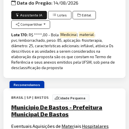
Data do Pregão:
14/08/2026
Assistente IA
Lotes
Edital
Compartilhar
Lote 170:
R$ ****,00 - Bola
Medicina
l
material
:
pvc/emborrachado, peso: 85, aplicação: fisioterapia,
diâmetro: 25, características adicionais: inflável, atóxica Os
descritivos e as unidades a serem considerados na
elaboração da proposta são os que constam no Termo de
Referência e seus anexos emitidos pela UFSM, sob pena de
desclassificação da proposta
Recomendamos
BRASIL | SP | BASTOS
Cidade Pequena
Municipio De Bastos - Prefeitura
Municipal De Bastos
Eventuais Aquisições de
Mater
iais
Hospitalares