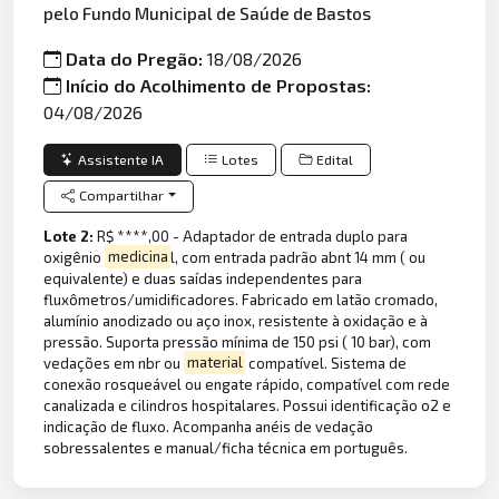
pelo Fundo Municipal de Saúde de Bastos
Data do Pregão:
18/08/2026
Início do Acolhimento de Propostas:
04/08/2026
Assistente IA
Lotes
Edital
Compartilhar
Lote 2:
R$ ****,00 - Adaptador de entrada duplo para
oxigênio
medicina
l, com entrada padrão abnt 14 mm ( ou
equivalente) e duas saídas independentes para
fluxômetros/umidificadores. Fabricado em latão cromado,
alumínio anodizado ou aço inox, resistente à oxidação e à
pressão. Suporta pressão mínima de 150 psi ( 10 bar), com
vedações em nbr ou
material
compatível. Sistema de
conexão rosqueável ou engate rápido, compatível com rede
canalizada e cilindros hospitalares. Possui identificação o2 e
indicação de fluxo. Acompanha anéis de vedação
sobressalentes e manual/ficha técnica em português.