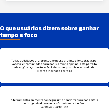
O que usuários dizem sobre ganhar
tempo e foco
Todas as licitações referentes ao nosso produto são captadas por
vocês e encaminhadas para nós. Na minha opinião, está perfeito!
Abrangência, cobertura, facilidade nas pesquisas aos editais.
Ricardo Machado Ferreira
A ferramenta realmente consegue uma boa varredura nos editais,
entregando de maneira eficiente as licitações.
Gustavo Duarte Reis