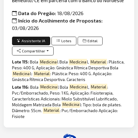
Benedito/CE em parceria com o Banco do Nordeste
Data do Pregão:
18/08/2026
Início do Acolhimento de Propostas:
03/08/2026
Assistente IA
Lotes
Edital
Compartilhar
Lote 115:
Bola
Medicina
l Bola
Medicina
l,
Material
: Plástica,
Peso: 400 G, Aplicação: Ginástica Rítmica Desportiva Bola
Medicina
l:
Material
: Plástica: Peso: 400 G. Aplicação:
Ginástica Rítmica Desportiva. Caracteris
Lote 116:
Bola
Medicina
l Bola
Medicina
l,
Material
:
Pvc/Emborrachado, Peso: 1 KG, Aplicação: Fisioterapia,
Características Adicionais: Miolo Substituível Lubrificado,
Moldagem Matrizada Bola
Medicina
l: Tipo: bola de pilates.
Diâmetro: 55cm.
Material
: Pvc/Emborrachado Aplicação:
Fisiote