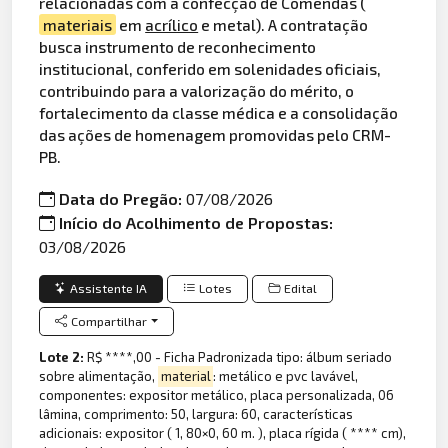
relacionadas com a confecção de Comendas (
materiais
em
acrílico
e metal). A contratação
busca instrumento de reconhecimento
institucional, conferido em solenidades oficiais,
contribuindo para a valorização do mérito, o
fortalecimento da classe médica e a consolidação
das ações de homenagem promovidas pelo CRM-
PB.
Data do Pregão:
07/08/2026
Início do Acolhimento de Propostas:
03/08/2026
Assistente IA
Lotes
Edital
Compartilhar
Lote 2:
R$ ****,00 - Ficha Padronizada tipo: álbum seriado
sobre alimentação,
material
: metálico e pvc lavável,
componentes: expositor metálico, placa personalizada, 06
lâmina, comprimento: 50, largura: 60, características
adicionais: expositor ( 1, 80×0, 60 m. ), placa rígida ( **** cm),