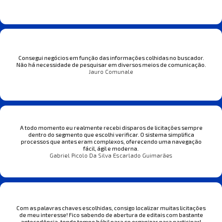
Consegui negócios em função das informações colhidas no buscador.
Não há necessidade de pesquisar em diversos meios de comunicação.
Jauro Comunale
A todo momento eu realmente recebi disparos de licitações sempre
dentro do segmento que escolhi verificar. O sistema simplifica
processos que antes eram complexos, oferecendo uma navegação
fácil, ágil e moderna.
Gabriel Picolo Da Silva Escarlado Guimarães
Com as palavras chaves escolhidas, consigo localizar muitas licitações
de meu interesse! Fico sabendo de abertura de editais com bastante
antecedência, tendo tempo hábil para se organizar para participar!