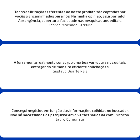
Todas as licitações referentes ao nosso produto são captadas por
vocês e encaminhadas para nós. Na minha opinião, está perfeito!
Abrangência, cobertura, facilidade nas pesquisas aos editais.
Ricardo Machado Ferreira
A ferramenta realmente consegue uma boa varredura nos editais,
entregando de maneira eficiente as licitações.
Gustavo Duarte Reis
Consegui negócios em função das informações colhidas no buscador.
Não há necessidade de pesquisar em diversos meios de comunicação.
Jauro Comunale