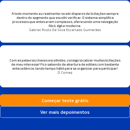
A todo momento eu realmente recebi disparos de licitações sempre
dentro do segmento que escolhi verificar. O sistema simplifica
processos que antes eram complexos, oferecendo uma navegação
fácil, ágil e moderna.
Gabriel Picolo Da Silva Escarlado Guimarães
Com as palavras chaves escolhidas, consigo localizar muitas licitações
de meu interesse! Fico sabendo de abertura de editais com bastante
antecedência, tendo tempo hábil para se organizar para participar!
D Comaq
Começar teste grátis
Ver mais depoimentos