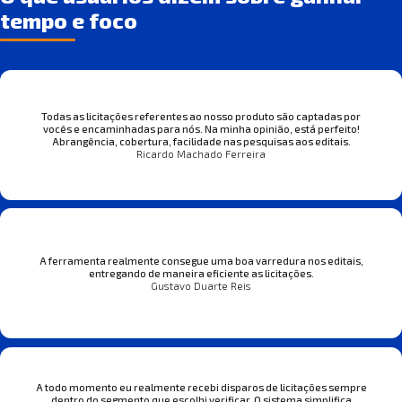
tempo e foco
Todas as licitações referentes ao nosso produto são captadas por
vocês e encaminhadas para nós. Na minha opinião, está perfeito!
Abrangência, cobertura, facilidade nas pesquisas aos editais.
Ricardo Machado Ferreira
A ferramenta realmente consegue uma boa varredura nos editais,
entregando de maneira eficiente as licitações.
Gustavo Duarte Reis
A todo momento eu realmente recebi disparos de licitações sempre
dentro do segmento que escolhi verificar. O sistema simplifica