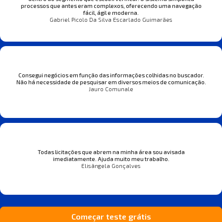
processos que antes eram complexos, oferecendo uma navegação
fácil, ágil e moderna.
Gabriel Picolo Da Silva Escarlado Guimarães
Consegui negócios em função das informações colhidas no buscador.
Não há necessidade de pesquisar em diversos meios de comunicação.
Jauro Comunale
Todas licitações que abrem na minha área sou avisada
imediatamente. Ajuda muito meu trabalho.
Elisângela Gonçalves
Começar teste grátis