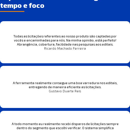
tempo e foco
Todas as licitações referentes ao nosso produto são captadas por
vocês e encaminhadas para nós. Na minha opinião, está perfeito!
Abrangência, cobertura, facilidade nas pesquisas aos editais.
Ricardo Machado Ferreira
A ferramenta realmente consegue uma boa varredura nos editais,
entregando de maneira eficiente as licitações.
Gustavo Duarte Reis
A todo momento eu realmente recebi disparos de licitações sempre
dentro do segmento que escolhi verificar. O sistema simplifica