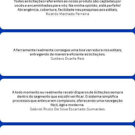
Todas as licitações referentes ao nosso produto são captadas por
vocês e encaminhadas para nós. Na minha opinião, está perfeito!
Abrangência, cobertura, facilidade nas pesquisas aos editais.
Ricardo Machado Ferreira
A ferramenta realmente consegue uma boa varredura nos editais,
entregando de maneira eficiente as licitações.
Gustavo Duarte Reis
A todo momento eu realmente recebi disparos de licitações sempre
dentro do segmento que escolhi verificar. O sistema simplifica
processos que antes eram complexos, oferecendo uma navegação
fácil, ágil e moderna.
Gabriel Picolo Da Silva Escarlado Guimarães