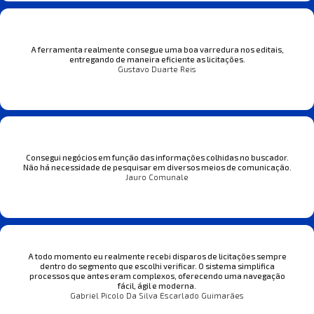
A ferramenta realmente consegue uma boa varredura nos editais,
entregando de maneira eficiente as licitações.
Gustavo Duarte Reis
Consegui negócios em função das informações colhidas no buscador.
Não há necessidade de pesquisar em diversos meios de comunicação.
Jauro Comunale
A todo momento eu realmente recebi disparos de licitações sempre
dentro do segmento que escolhi verificar. O sistema simplifica
processos que antes eram complexos, oferecendo uma navegação
fácil, ágil e moderna.
Gabriel Picolo Da Silva Escarlado Guimarães