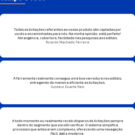
Todas as licitações referentes ao nosso produto são captadas por
vocês e encaminhadas para nós. Na minha opinião, está perfeito!
Abrangência, cobertura, facilidade nas pesquisas aos editais.
Ricardo Machado Ferreira
A ferramenta realmente consegue uma boa varredura nos editais,
entregando de maneira eficiente as licitações.
Gustavo Duarte Reis
A todo momento eu realmente recebi disparos de licitações sempre
dentro do segmento que escolhi verificar. O sistema simplifica
processos que antes eram complexos, oferecendo uma navegação
fácil, ágil e moderna.